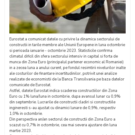
Eurostat a comunicat datele cu privire la dinamica sectorului de
constructii in tarile membre ale Uniunii Europene in luna octombrie
si perioada ianuarie - octombrie 2023. Statisticile confirma
climatul dificil din sfera sectorului intensiv in capital si forta de
munca din Zona Euro (principalul partener economic al Romaniei)
in a zecea luna a anului curent, pe fondul resimtirii nivelurilor inalte
ale costurilor de finantare incertitudinilor, potrivit unei analize
realizate de economistii de la Banca Transilvania pe baza datelor
comunicate de Eurostat.
Astfel, datele Eurostat indica scaderea constructiilor din Zona
Euro cu 1% luna/luna in octombrie, dupa avansul lunar cu 0,9%
din septembrie. Lucrarile de constructii cladiri si constructiile
ingineresti s-au ajustat cu dinamici lunare de 0,9%, respectiv
1,0% in octombrie.
Din perspectiva an/an sectorul de constructii din Zona Euro a
scazut cu 0,7% in octombrie, cea mai severa ajustare din luna
martie 2023.