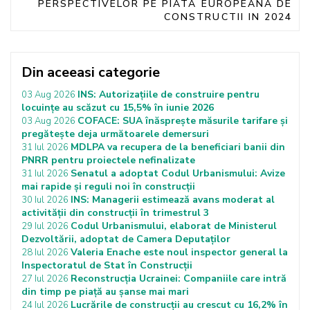
PERSPECTIVELOR PE PIATA EUROPEANA DE
CONSTRUCTII IN 2024
Din aceeasi categorie
INS: Autorizațiile de construire pentru
03 Aug 2026
locuințe au scăzut cu 15,5% în iunie 2026
COFACE: SUA înăsprește măsurile tarifare și
03 Aug 2026
pregătește deja următoarele demersuri
MDLPA va recupera de la beneficiari banii din
31 Iul 2026
PNRR pentru proiectele nefinalizate
Senatul a adoptat Codul Urbanismului: Avize
31 Iul 2026
mai rapide și reguli noi în construcții
INS: Managerii estimează avans moderat al
30 Iul 2026
activității din construcții în trimestrul 3
Codul Urbanismului, elaborat de Ministerul
29 Iul 2026
Dezvoltării, adoptat de Camera Deputaților
Valeria Enache este noul inspector general la
28 Iul 2026
Inspectoratul de Stat în Construcții
Reconstrucția Ucrainei: Companiile care intră
27 Iul 2026
din timp pe piață au șanse mai mari
Lucrările de construcții au crescut cu 16,2% în
24 Iul 2026