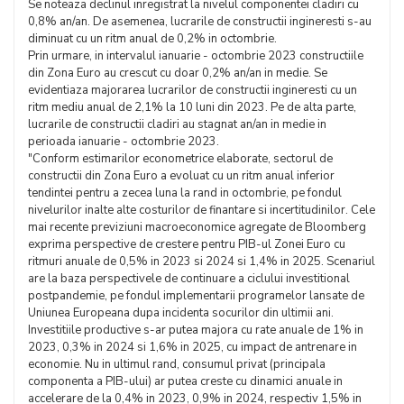
Se noteaza declinul inregistrat la nivelul componentei cladiri cu
0,8% an/an. De asemenea, lucrarile de constructii ingineresti s-au
diminuat cu un ritm anual de 0,2% in octombrie.
Prin urmare, in intervalul ianuarie - octombrie 2023 constructiile
din Zona Euro au crescut cu doar 0,2% an/an in medie. Se
evidentiaza majorarea lucrarilor de constructii ingineresti cu un
ritm mediu anual de 2,1% la 10 luni din 2023. Pe de alta parte,
lucrarile de constructii cladiri au stagnat an/an in medie in
perioada ianuarie - octombrie 2023.
"Conform estimarilor econometrice elaborate, sectorul de
constructii din Zona Euro a evoluat cu un ritm anual inferior
tendintei pentru a zecea luna la rand in octombrie, pe fondul
nivelurilor inalte alte costurilor de finantare si incertitudinilor. Cele
mai recente previziuni macroeconomice agregate de Bloomberg
exprima perspective de crestere pentru PIB-ul Zonei Euro cu
ritmuri anuale de 0,5% in 2023 si 2024 si 1,4% in 2025. Scenariul
are la baza perspectivele de continuare a ciclului investitional
postpandemie, pe fondul implementarii programelor lansate de
Uniunea Europeana dupa incidenta socurilor din ultimii ani.
Investitiile productive s-ar putea majora cu rate anuale de 1% in
2023, 0,3% in 2024 si 1,6% in 2025, cu impact de antrenare in
economie. Nu in ultimul rand, consumul privat (principala
componenta a PIB-ului) ar putea creste cu dinamici anuale in
accelerare de la 0,4% in 2023, 0,9% in 2024, respectiv 1,5% in