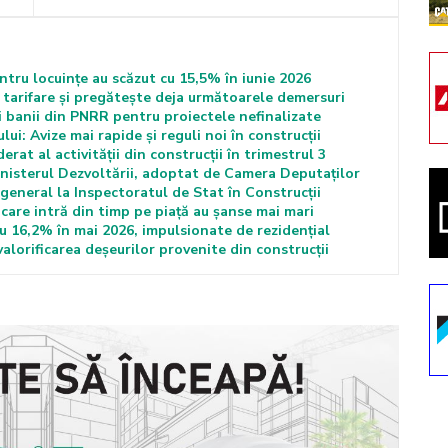
entru locuințe au scăzut cu 15,5% în iunie 2026
tarifare și pregătește deja următoarele demersuri
i banii din PNRR pentru proiectele nefinalizate
i: Avize mai rapide și reguli noi în construcții
at al activității din construcții în trimestrul 3
nisterul Dezvoltării, adoptat de Camera Deputaților
general la Inspectoratul de Stat în Construcții
care intră din timp pe piață au șanse mai mari
cu 16,2% în mai 2026, impulsionate de rezidențial
alorificarea deșeurilor provenite din construcții