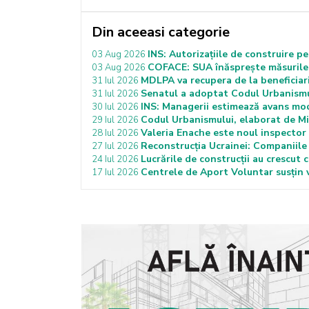
Din aceeasi categorie
INS: Autorizațiile de construire p
03 Aug 2026
COFACE: SUA înăsprește măsurile 
03 Aug 2026
MDLPA va recupera de la beneficiar
31 Iul 2026
Senatul a adoptat Codul Urbanismulu
31 Iul 2026
INS: Managerii estimează avans moder
30 Iul 2026
Codul Urbanismului, elaborat de Mi
29 Iul 2026
Valeria Enache este noul inspector 
28 Iul 2026
Reconstrucția Ucrainei: Companiile 
27 Iul 2026
Lucrările de construcții au crescut 
24 Iul 2026
Centrele de Aport Voluntar susțin v
17 Iul 2026