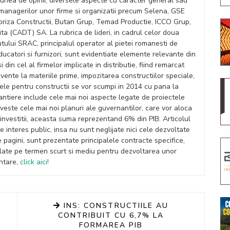
iunea de opinii, diversele aspecte cu caracter general sau
a managerilor unor firme si organizatii precum Selena, GSE
riza Constructii, Butan Grup, Temad Productie, ICCO Grup,
 (CADT) SA. La rubrica de lideri, in cadrul celor doua
itutului SRAC, principalul operator al pietei romanesti de
roducatori si furnizori, sunt evidentiate elemente relevante din
 din cel al firmelor implicate in distributie, fiind remarcat
vente la materiile prime, impozitarea constructiilor speciale,
usele pentru constructii se vor scumpi in 2014 cu pana la
-Santiere include cele mai noi aspecte legate de proiectele
veste cele mai noi planuri ale guvernantilor, care vor aloca
u investitii, aceasta suma reprezentand 6% din PIB. Articolul
e interes public, insa nu sunt neglijate nici cele dezvoltate
pte pagini, sunt prezentate principalele contracte specifice,
erulate pe termen scurt si mediu pentru dezvoltarea unor
entare,
click aici!
INS: CONSTRUCTIILE AU
CONTRIBUIT CU 6,7% LA
FORMAREA PIB