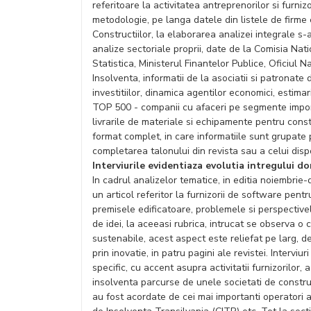
referitoare la activitatea antreprenorilor si furniz
metodologie, pe langa datele din listele de firme
Constructiilor, la elaborarea analizei integrale s-
analize sectoriale proprii, date de la Comisia Nati
Statistica, Ministerul Finantelor Publice, Oficiul 
Insolventa, informatii de la asociatii si patronate 
investitiilor, dinamica agentilor economici, estima
TOP 500 - companii cu afaceri pe segmente import
livrarile de materiale si echipamente pentru constr
format complet, in care informatiile sunt grupate p
completarea talonului din revista sau a celui dispo
Interviurile evidentiaza evolutia intregului d
In cadrul analizelor tematice, in editia noiembri
un articol referitor la furnizorii de software pentr
premisele edificatoare, problemele si perspectivel
de idei, la aceeasi rubrica, intrucat se observa o
sustenabile, acest aspect este reliefat pe larg, d
prin inovatie, in patru pagini ale revistei. Intervi
specific, cu accent asupra activitatii furnizorilor
insolventa parcurse de unele societati de constructi
au fost acordate de cei mai importanti operatori a