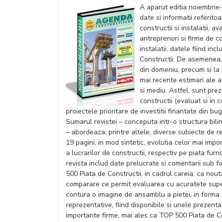
A aparut editia noiembrie
date si informatii referito
constructii si instalatii, 
antreprenori si firme de co
instalatii, datele fiind in
Constructii. De asemenea, 
din domeniu, precum si la 
mai recente estimari ale a
si mediu. Astfel, sunt prez
constructii (evaluat si in 
proiectele prioritare de investitii finantate din bug
Sumarul revistei – conceputa intr-o structura bili
– abordeaza, printre altele, diverse subiecte de re
19 pagini, in mod sintetic, evolutia celor mai impo
a lucrarilor de constructii, respectiv pe piata furn
revista includ date prelucrate si comentarii sub f
500 Piata de Constructii, in cadrul careia, ca nout
comparare ce permit evaluarea cu acuratete supe
contura o imagine de ansamblu a pietei, in forma 
reprezentative, fiind disponibile si unele prezent
importante firme, mai ales ca TOP 500 Piata de C