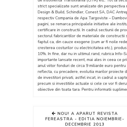
de Insolventa Transilvania (CITR) etc. Tot la sect
strict specializate sunt analizate din perspectiv
Design & Build, Schindler, Conest SA, DAC Antrep
respectiv Compania de Apa Targoviste – Dambovita
pagini, se remarca principalele initiative ale inst
certificare in constructii. In cadrul sectiunii de p
sectorul fabricantilor de materiale de constructii si
faptul ca, din cauze exogene (cum ar fi noile rede
cresterea costurilor cu electricitatea etc.), prod
10%. In fine, dar nu in ultimul rand, rubrica Info
importante lansate recent, mai ales in ceea ce pri
anul viitor fonduri de circa 9 miliarde euro pentr
reflecta, cu precadere, evolutia marilor proiecte d
de investitori privati, astfel incat, in cadrul a sa
precum si investitiile actuale si cele ce vor fi d
obiective din toata tara. Pentru informatii suplim
NOU! A APARUT REVISTA
FEREASTRA - EDITIA NOIEMBRIE-
DECEMBRIE 2013