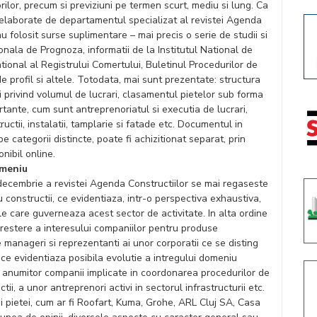
orilor, precum si previziuni pe termen scurt, mediu si lung. Ca
 elaborate de departamentul specializat al revistei Agenda
au folosit surse suplimentare – mai precis o serie de studii si
onala de Prognoza, informatii de la Institutul National de
National al Registrului Comertului, Buletinul Procedurilor de
de profil si altele. Totodata, mai sunt prezentate: structura
ri privind volumul de lucrari, clasamentul pietelor sub forma
ante, cum sunt antreprenoriatul si executia de lucrari,
uctii, instalatii, tamplarie si fatade etc. Documentul in
e categorii distincte, poate fi achizitionat separat, prin
nibil online.
omeniu
e-decembrie a revistei Agenda Constructiilor se mai regaseste
u constructii, ce evidentiaza, intr-o perspectiva exhaustiva,
e care guverneaza acest sector de activitate. In alta ordine
 crestere a interesului companiilor pentru produse
e manageri si reprezentanti ai unor corporatii ce se disting
uri ce evidentiaza posibila evolutie a intregului domeniu
, a anumitor companii implicate in coordonarea procedurilor de
i, a unor antreprenori activi in sectorul infrastructurii etc.
i pietei, cum ar fi Roofart, Kuma, Grohe, ARL Cluj SA, Casa