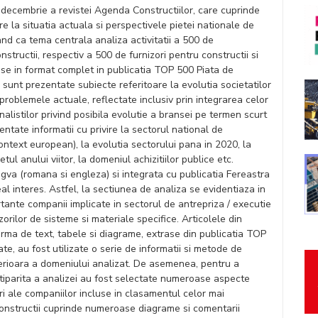
-decembrie a revistei Agenda Constructiilor, care cuprinde
are la situatia actuala si perspectivele pietei nationale de
avand ca tema centrala analiza activitatii a 500 de
nstructii, respectiv a 500 de furnizori pentru constructii si
cluse in format complet in publicatia TOP 500 Piata de
sunt prezentate subiecte referitoare la evolutia societatilor
problemele actuale, reflectate inclusiv prin integrarea celor
nalistilor privind posibila evolutie a bransei pe termen scurt
entate informatii cu privire la sectorul national de
context european), la evolutia sectorului pana in 2020, la
etul anului viitor, la domeniul achizitiilor publice etc.
ngva (romana si engleza) si integrata cu publicatia Fereastra
al interes. Astfel, la sectiunea de analiza se evidentiaza in
rtante companii implicate in sectorul de antrepriza / executie
izorilor de sisteme si materiale specifice. Articolele din
orma de text, tabele si diagrame, extrase din publicatia TOP
ate, au fost utilizate o serie de informatii si metode de
rioara a domeniului analizat. De asemenea, pentru a
tiparita a analizei au fost selectate numeroase aspecte
ari ale companiilor incluse in clasamentul celor mai
onstructii cuprinde numeroase diagrame si comentarii