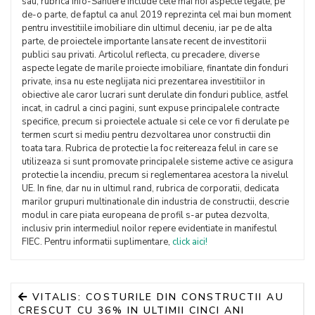
sau, rubrica Info-Santiere include cele mai noi aspecte legate, pe
de-o parte, de faptul ca anul 2019 reprezinta cel mai bun moment
pentru investitiile imobiliare din ultimul deceniu, iar pe de alta
parte, de proiectele importante lansate recent de investitorii
publici sau privati. Articolul reflecta, cu precadere, diverse
aspecte legate de marile proiecte imobiliare, finantate din fonduri
private, insa nu este neglijata nici prezentarea investitiilor in
obiective ale caror lucrari sunt derulate din fonduri publice, astfel
incat, in cadrul a cinci pagini, sunt expuse principalele contracte
specifice, precum si proiectele actuale si cele ce vor fi derulate pe
termen scurt si mediu pentru dezvoltarea unor constructii din
toata tara. Rubrica de protectie la foc reitereaza felul in care se
utilizeaza si sunt promovate principalele sisteme active ce asigura
protectie la incendiu, precum si reglementarea acestora la nivelul
UE. In fine, dar nu in ultimul rand, rubrica de corporatii, dedicata
marilor grupuri multinationale din industria de constructii, descrie
modul in care piata europeana de profil s-ar putea dezvolta,
inclusiv prin intermediul noilor repere evidentiate in manifestul
FIEC. Pentru informatii suplimentare,
click aici!
VITALIS: COSTURILE DIN CONSTRUCTII AU
CRESCUT CU 36% IN ULTIMII CINCI ANI