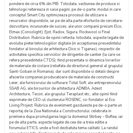
pondere de circa 6% din PIB. Totodata, sectiunea de produse si
tehnologii reitereaza in sase pagini, pe de-o parte, modul in care
conceptul Smart City optimizeaza procesul de utilizare a
resurselor disponibile, iar pe de alta parte eforturile de cercetare-
dezvoltare, incununate de succes, ale unor companii precum Elco,
Elmax (Consolight), Ejot, Radox, Sigura, Rockwool si Final
Distribution. Rubrica de opinii reflecta, totodata, aspecte legate de
evolutia pietei tehnologiilor digitale (in acceptiunea presedintelui
fondator al biroului de arhitectura Dico si Tiganas), respectiv de
activitatea specifica serviciilor de dirigentie de santier (la care se
refera presedintele CTDS), fiind prezentata si dinamica livrarilor
de materiale de izolare (reliefata de directorul general al grupului
Saint-Gobain in Romania), dar sunt disponibile si detalii despre
afacerile companiei producatoare de materiale de constructii
Leier, ale furnizorului de software Total Soft, ale antreprenorului
SSAB AG, ale birourilor de arhitectura ADNBA, Adest
Architecture, Tecon, ale grupului Teraplast etc., alte opinii fiind
exprimate de CEO-ul clusterului ROSENC, co-fondator al Eco
Living Project. Rubrica de eveniment gazduieste pe de-o parte un
reportaj de la Ziua Nationala a Constructorului, celebrata in
premiera dupa promulgarea legii la domeniul Stirbey – Buftea, iar
pe de alta parte, aspecte legate de cea de-a treia editie a
forumului ETICS, unde a fost dezbatuta tema calitatii. La randul