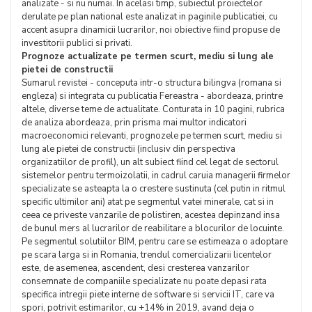
analizate - si nu numai. In acelasi timp, subiectul proiectelor
derulate pe plan national este analizat in paginile publicatiei, cu
accent asupra dinamicii lucrarilor, noi obiective fiind propuse de
investitorii publici si privati.
Prognoze actualizate pe termen scurt, mediu si lung ale
pietei de constructii
Sumarul revistei - conceputa intr-o structura bilingva (romana si
engleza) si integrata cu publicatia Fereastra - abordeaza, printre
altele, diverse teme de actualitate. Conturata in 10 pagini, rubrica
de analiza abordeaza, prin prisma mai multor indicatori
macroeconomici relevanti, prognozele pe termen scurt, mediu si
lung ale pietei de constructii (inclusiv din perspectiva
organizatiilor de profil), un alt subiect fiind cel legat de sectorul
sistemelor pentru termoizolatii, in cadrul caruia managerii firmelor
specializate se asteapta la o crestere sustinuta (cel putin in ritmul
specific ultimilor ani) atat pe segmentul vatei minerale, cat si in
ceea ce priveste vanzarile de polistiren, acestea depinzand insa
de bunul mers al lucrarilor de reabilitare a blocurilor de locuinte.
Pe segmentul solutiilor BIM, pentru care se estimeaza o adoptare
pe scara larga si in Romania, trendul comercializarii licentelor
este, de asemenea, ascendent, desi cresterea vanzarilor
consemnate de companiile specializate nu poate depasi rata
specifica intregii piete interne de software si servicii IT, care va
spori, potrivit estimarilor, cu +14% in 2019, avand deja o