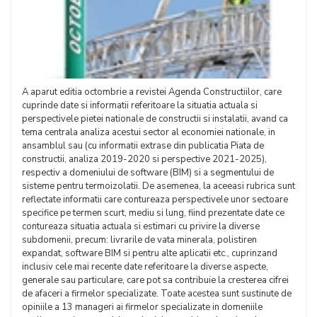
A aparut editia octombrie a revistei Agenda Constructiilor, care
cuprinde date si informatii referitoare la situatia actuala si
perspectivele pietei nationale de constructii si instalatii, avand ca
tema centrala analiza acestui sector al economiei nationale, in
ansamblul sau (cu informatii extrase din publicatia Piata de
constructii, analiza 2019-2020 si perspective 2021-2025),
respectiv a domeniului de software (BIM) si a segmentului de
sisteme pentru termoizolatii. De asemenea, la aceeasi rubrica sunt
reflectate informatii care contureaza perspectivele unor sectoare
specifice pe termen scurt, mediu si lung, fiind prezentate date ce
contureaza situatia actuala si estimari cu privire la diverse
subdomenii, precum: livrarile de vata minerala, polistiren
expandat, software BIM si pentru alte aplicatii etc., cuprinzand
inclusiv cele mai recente date referitoare la diverse aspecte,
generale sau particulare, care pot sa contribuie la cresterea cifrei
de afaceri a firmelor specializate. Toate acestea sunt sustinute de
opiniile a 13 manageri ai firmelor specializate in domeniile