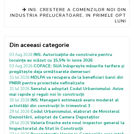
INS: CRESTERE A COMENZILOR NOI DIN
INDUSTRIA PRELUCRATOARE, IN PRIMELE OPT
LUNI
Din aceeasi categorie
INS: Autorizațiile de construire pentru
03 Aug 2026
locuințe au scăzut cu 15,5% în iunie 2026
COFACE: SUA înăsprește măsurile tarifare și
03 Aug 2026
pregătește deja următoarele demersuri
MDLPA va recupera de la beneficiari banii din
31 Iul 2026
PNRR pentru proiectele nefinalizate
Senatul a adoptat Codul Urbanismului: Avize
31 Iul 2026
mai rapide și reguli noi în construcții
INS: Managerii estimează avans moderat al
30 Iul 2026
activității din construcții în trimestrul 3
Codul Urbanismului, elaborat de Ministerul
29 Iul 2026
Dezvoltării, adoptat de Camera Deputaților
Valeria Enache este noul inspector general la
28 Iul 2026
Inspectoratul de Stat în Construcții