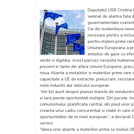
Deputatul USR Cristina
semnal de alarma fata de
guvernamentale coerente
Cei doi evidentiaza nev
necesare pentru a includ
pentru materii prime rare
Uniunea Europeana a pro
emisiilor de gaze cu efe
verde si digitala. Acest parcurs necesita numeroa
prezent in tarile din afara Uniunii Europene, pre
noua Alianta a metalelor si materiilor prime rare 
capacitate a UE de extractie, prelucrare, reciclare
noile industrii ale viitorului european.
“Am tot auzit despre planuri marete de reindustria
si tara pierde oportunitati multiple. Din pacate, 
comunismului, planificata central, din pixul unor p
crearea unui cadru concurential si stabil in care i
oportunitatilor de la nivel european.”, a declarat 
servicii.
“Ideea unei aliante a materiilor prime la nivelul UE