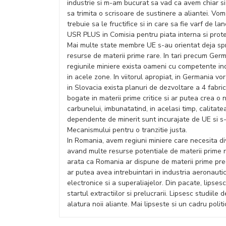
industrie si m-am bucurat sa vad ca avem chiar si
sa trimita o scrisoare de sustinere a aliantei. V
trebuie sa le fructifice si in care sa fie varf de 
USR PLUS in Comisia pentru piata interna si prote
Mai multe state membre UE s-au orientat deja spre
resurse de materii prime rare. In tari precum Germa
regiunile miniere exista oameni cu competente indus
in acele zone. In viitorul apropiat, in Germania vor 
in Slovacia exista planuri de dezvoltare a 4 fabrici
bogate in materii prime critice si ar putea crea o
carbunelui, imbunatatind, in acelasi timp, calitate
dependente de minerit sunt incurajate de UE si s-a
Mecanismului pentru o tranzitie justa.
In Romania, avem regiuni miniere care necesita di
avand multe resurse potentiale de materii prime rar
arata ca Romania ar dispune de materii prime precu
ar putea avea intrebuintari in industria aeronauti
electronice si a superaliajelor. Din pacate, lipses
startul extractiilor si prelucrarii. Lipsesc studiile
alatura noii aliante. Mai lipseste si un cadru politic