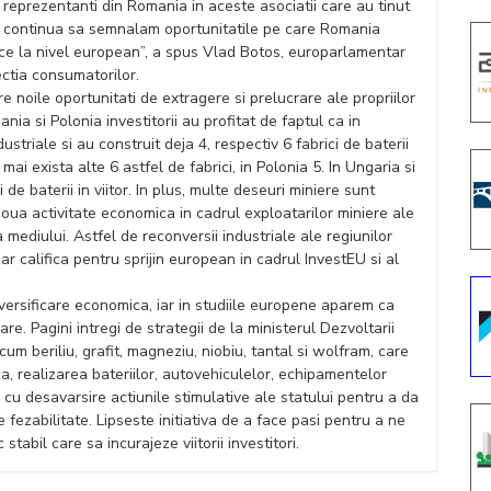
 reprezentanti din Romania in aceste asociatii care au tinut
om continua sa semnalam oportunitatile pe care Romania
lance la nivel european”, a spus Vlad Botos, europarlamentar
ctia consumatorilor.
 noile oportunitati de extragere si prelucrare ale propriilor
nia si Polonia investitorii au profitat de faptul ca in
triale si au construit deja 4, respectiv 6 fabrici de baterii
mai exista alte 6 astfel de fabrici, in Polonia 5. In Ungaria si
 de baterii in viitor. In plus, multe deseuri miniere sunt
 noua activitate economica in cadrul exploatarilor miniere ale
a mediului. Astfel de reconversii industriale ale regiunilor
r califica pentru sprijin european in cadrul InvestEU si al
versificare economica, iar in studiile europene aparem ca
e. Pagini intregi de strategii de la ministerul Dezvoltarii
m beriliu, grafit, magneziu, niobiu, tantal si wolfram, care
ca, realizarea bateriilor, autovehiculelor, echipamentelor
c cu desavarsire actiunile stimulative ale statului pentru a da
 de fezabilitate. Lipseste initiativa de a face pasi pentru a ne
 stabil care sa incurajeze viitorii investitori.