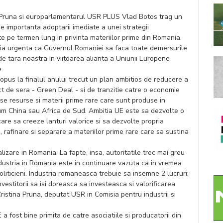
 Pruna si europarlamentarul USR PLUS Vlad Botos trag un
 importanta adoptarii imediate a unei strategii
 pe termen lung in privinta materiilor prime din Romania.
oia urgenta ca Guvernul Romaniei sa faca toate demersurile
e tara noastra in viitoarea alianta a Uniunii Europene
.
pus la finalul anului trecut un plan ambitios de reducere a
ct de sera - Green Deal - si de tranzitie catre o economie
se resurse si materii prime rare care sunt produse in
cum China sau Africa de Sud. Ambitia UE este sa dezvolte o
care sa creeze lanturi valorice si sa dezvolte propria
, rafinare si separare a materiilor prime rare care sa sustina
lizare in Romania. La fapte, insa, autoritatile trec mai greu
industria in Romania este in continuare vazuta ca in vremea
oliticieni. Industria romaneasca trebuie sa insemne 2 lucruri:
nvestitorii sa isi doreasca sa investeasca si valorificarea
Cristina Pruna, deputat USR in Comisia pentru industrii si
 a fost bine primita de catre asociatiile si producatorii din