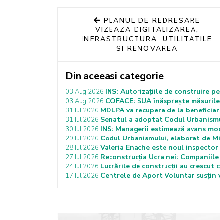
PLANUL DE REDRESARE
VIZEAZA DIGITALIZAREA,
INFRASTRUCTURA, UTILITATILE
SI RENOVAREA
Din aceeasi categorie
INS: Autorizațiile de construire p
03 Aug 2026
COFACE: SUA înăsprește măsurile 
03 Aug 2026
MDLPA va recupera de la beneficiar
31 Iul 2026
Senatul a adoptat Codul Urbanismulu
31 Iul 2026
INS: Managerii estimează avans moder
30 Iul 2026
Codul Urbanismului, elaborat de Mi
29 Iul 2026
Valeria Enache este noul inspector 
28 Iul 2026
Reconstrucția Ucrainei: Companiile 
27 Iul 2026
Lucrările de construcții au crescut 
24 Iul 2026
Centrele de Aport Voluntar susțin v
17 Iul 2026