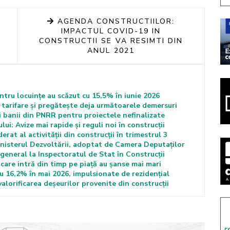
AGENDA CONSTRUCTIILOR:
IMPACTUL COVID-19 IN
CONSTRUCTII SE VA RESIMTI DIN
ANUL 2021
entru locuințe au scăzut cu 15,5% în iunie 2026
tarifare și pregătește deja următoarele demersuri
i banii din PNRR pentru proiectele nefinalizate
i: Avize mai rapide și reguli noi în construcții
at al activității din construcții în trimestrul 3
nisterul Dezvoltării, adoptat de Camera Deputaților
general la Inspectoratul de Stat în Construcții
care intră din timp pe piață au șanse mai mari
cu 16,2% în mai 2026, impulsionate de rezidențial
alorificarea deșeurilor provenite din construcții