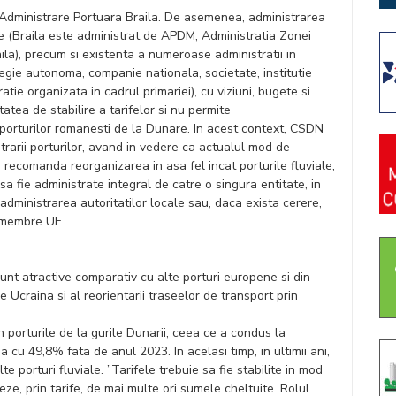
i Administrare Portuara Braila. De asemenea, administrarea
re (Braila este administrat de APDM, Administratia Zonei
aila), precum si existenta a numeroase administratii in
regie autonoma, companie nationala, societate, institutie
tie organizata in cadrul primariei), cu viziuni, bugete si
itatea de stabilire a tarifelor si nu permite
 porturilor romanesti de la Dunare. In acest context, CSDN
rarii porturilor, avand in vedere ca actualul mod de
 recomanda reorganizarea in asa fel incat porturile fluviale,
a fie administrate integral de catre o singura entitate, in
e administrarea autoritatilor locale sau, daca exista cerere,
le membre UE.
unt atractive comparativ cu alte porturi europene si din
e Ucraina si al reorientarii traseelor de transport prin
n porturile de la gurile Dunarii, ceea ce a condus la
a cu 49,8% fata de anul 2023. In acelasi timp, in ultimii ani,
e porturi fluviale. ”Tarifele trebuie sa fie stabilite in mod
reze, prin tarife, de mai multe ori sumele cheltuite. Rolul