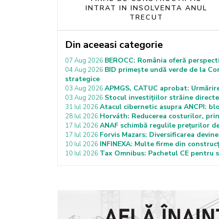
INTRAT IN INSOLVENTA ANUL
TRECUT
Din aceeasi categorie
BEROCC: România oferă perspectiv
07 Aug 2026
BID primește undă verde de la Co
04 Aug 2026
strategice
APMGS, CATUC aprobat: Urmărirea 
03 Aug 2026
Stocul investițiilor străine dire
03 Aug 2026
Atacul cibernetic asupra ANCPI: bloca
31 Iul 2026
Horváth: Reducerea costurilor, prin
28 Iul 2026
ANAF schimbă regulile prețurilor de 
17 Iul 2026
Forvis Mazars: Diversificarea devin
17 Iul 2026
INFINEXA: Multe firme din construcți
10 Iul 2026
Tax Omnibus: Pachetul CE pentru si
10 Iul 2026