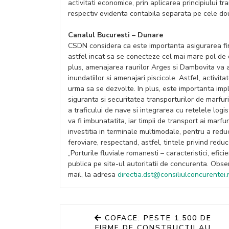
activitati economice, prin aplicarea principiului tra
respectiv evidenta contabila separata pe cele doua
Canalul Bucuresti – Dunare
CSDN considera ca este importanta asigurarea fin
astfel incat sa se conecteze cel mai mare pol de d
plus, amenajarea raurilor Arges si Dambovita va as
inundatiilor si amenajari piscicole. Astfel, activit
urma sa se dezvolte. In plus, este importanta impl
siguranta si securitatea transporturilor de marfur
a traficului de nave si integrarea cu retelele logis
va fi imbunatatita, iar timpii de transport ai ma
investitia in terminale multimodale, pentru a reduce
feroviare, respectand, astfel, tintele privind redu
„Porturile fluviale romanesti – caracteristici, efic
publica pe site-ul autoritatii de concurenta. Obse
mail, la adresa
directia.dst@consiliulconcurentei.
COFACE: PESTE 1.500 DE
FIRME DE CONSTRUCTII AU