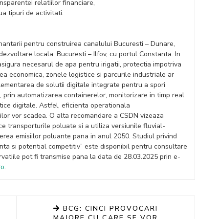
nsparentei relatiilor financiare,
 tipuri de activitati.
antarii pentru construirea canalului Bucuresti – Dunare,
ezvoltare locala, Bucuresti – Ilfov, cu portul Constanta. In
igura necesarul de apa pentru irigatii, protectia impotriva
atea economica, zonele logistice si parcurile industriale ar
ementarea de solutii digitale integrate pentru a spori
i, prin automatizarea containerelor, monitorizare in timp real
tice digitale. Astfel, eficienta operationala
rfurilor vor scadea. O alta recomandare a CSDN vizeaza
 transporturile poluate si a utiliza versiunile fluvial-
cerea emisiilor poluante pana in anul 2050. Studiul privind
ienta si potential competitiv” este disponibil pentru consultare
rvatiile pot fi transmise pana la data de 28.03.2025 prin e-
ro
.
BCG: CINCI PROVOCARI
MAJORE CU CARE SE VOR