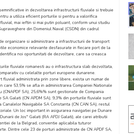
semnificative in dezvoltarea infrastructurii fluviale si trebuie
ntru a utiliza eficient porturile si pentru a valorifica
fluvial, mai ieftin si mai putin poluant, conform unui studiu
e Supraveghere din Domeniul Naval (CSDN) din cadrul
 organizare si administrare a infrastructurii de transport
tatile economice relevante desfasurate in fiecare port de la
dentifica noi oportunitati de dezvoltare, care sa creasca
urile fluviale romanesti au o infrastructura slab dezvoltata,
omparativ cu celelalte porturi europene dunarene.
rt fluvial administrata prin zone libere, exista un numar de
din care 53,5% se afla in administrarea Companiei Nationale
urgiu (CNAPDF SA), 25,6%% sunt gestionate de Compania
me SA Galati (CN APDM SA), 9,3% din porturile fluviale sunt
a Canalelor Navigabile SA Constanta (CN CAN SA), restul
itoriale. Un loc important in asigurarea navigatiei pe Dunare
unarii de Jos" Galati (RA AFDJ Galati), ale carei atributii
ntiei de la Belgrad, conventie aplicabila tuturor
arte. Dintre cele 23 de porturi administrate de CN APDF SA,