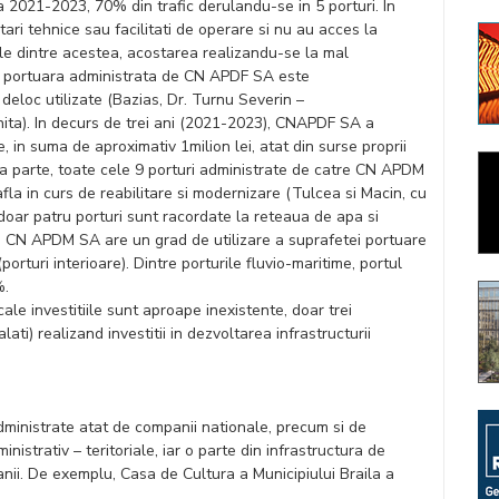
da 2021-2023, 70% din trafic derulandu-se in 5 porturi. In
tari tehnice sau facilitati de operare si nu au acces la
unele dintre acestea, acostarea realizandu-se la mal
a portuara administrata de CN APDF SA este
 deloc utilizate (Bazias, Dr. Turnu Severin –
inita). In decurs de trei ani (2021-2023), CNAPDF SA a
le, in suma de aproximativ 1milion lei, atat din surse proprii
lta parte, toate cele 9 porturi administrate de catre CN APDM
la in curs de reabilitare si modernizare (Tulcea si Macin, cu
doar patru porturi sunt racordate la reteaua de apa si
e). CN APDM SA are un grad de utilizare a suprafetei portuare
orturi interioare). Dintre porturile fluvio-maritime, portul
%.
ocale investitiile sunt aproape inexistente, doar trei
ti) realizand investitii in dezvoltarea infrastructurii
dministrate atat de companii nationale, precum si de
nistrativ – teritoriale, iar o parte din infrastructura de
anii. De exemplu, Casa de Cultura a Municipiului Braila a
e