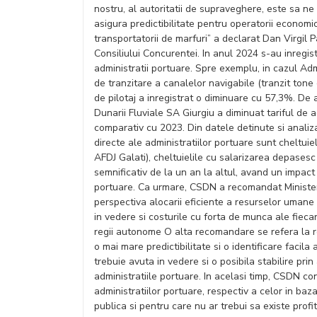
nostru, al autoritatii de supraveghere, este sa n
asigura predictibilitate pentru operatorii economic
transportatorii de marfuri” a declarat Dan Virgil
Consiliului Concurentei. In anul 2024 s-au inregist
administratii portuare. Spre exemplu, in cazul Adm
de tranzitare a canalelor navigabile (tranzit tone 
de pilotaj a inregistrat o diminuare cu 57,3%. D
Dunarii Fluviale SA Giurgiu a diminuat tariful de 
comparativ cu 2023. Din datele detinute si analiz
directe ale administratiilor portuare sunt cheltuie
AFDJ Galati), cheltuielile cu salarizarea depasesc
semnificativ de la un an la altul, avand un impact di
portuare. Ca urmare, CSDN a recomandat Ministeru
perspectiva alocarii eficiente a resurselor umane 
in vedere si costurile cu forta de munca ale fiecar
regii autonome O alta recomandare se refera la re
o mai mare predictibilitate si o identificare facil
trebuie avuta in vedere si o posibila stabilire pri
administratiile portuare. In acelasi timp, CSDN co
administratiilor portuare, respectiv a celor in ba
publica si pentru care nu ar trebui sa existe prof