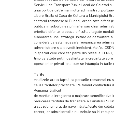
Serviciul de Transport Public Local de Calatori s
unui port de catre mai multe administratii portua
Libere Braila si Casa de Cultura a Municipiului Br
sectorul romanesc al Dunarii, organizate diferit (
publica in subordinea primariei sau chiar administra
prioritati diferite, creeaza dificultati legate modal
elaborarea unei strategii unitare de dezvoltare a
considera ca este necesara reoganizarea administ
admninistrare s-a dovedit ineficient. Astfel, CSDN
in special cele care fac parte din reteaua TEN-T, s
timp ce altele pot fi desfiintate, incredintate spr
operatorilor privati, asa cum se intampla in tari
Tarife
Analizele arata faptul ca porturile romanesti nu s
cauza tarifelor practicate. Pe fondul conflictului d
Romania, traficul
de marfuri a inregistrat o majorare semnificativa i
reducerea tarifului de tranzitare a Canalului Sulin
a scazut numarul de nave intrate/iesite din celelalt
corect, iar administratiile nu trebuie sa isi recupe