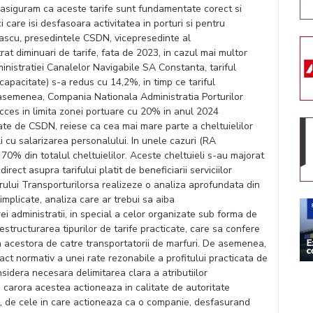
e asiguram ca aceste tarife sunt fundamentate corect si
i care isi desfasoara activitatea in porturi si pentru
 Pascu, presedintele CSDN, vicepresedinte al
rat diminuari de tarife, fata de 2023, in cazul mai multor
inistratiei Canalelor Navigabile SA Constanta, tariful
capacitate) s-a redus cu 14,2%, in timp ce tariful
e asemenea, Compania Nationala Administratia Porturilor
acces in limita zonei portuare cu 20% in anul 2024
ate de CSDN, reiese ca cea mai mare parte a cheltuielilor
li cu salarizarea personalului. In unele cazuri (RA
 70% din totalul cheltuielilor. Aceste cheltuieli s-au majorat
rect asupra tarifului platit de beneficiarii serviciilor
lui Transporturilorsa realizeze o analiza aprofundata din
implicate, analiza care ar trebui sa aiba
ei administratii, in special a celor organizate sub forma de
structurarea tipurilor de tarife practicate, care sa confere
a a acestora de catre transportatorii de marfuri. De asemenea,
n act normativ a unei rate rezonabile a profitului practicata de
nsidera necesara delimitarea clara a atributiilor
za carora acestea actioneaza in calitate de autoritate
it, de cele in care actioneaza ca o companie, desfasurand