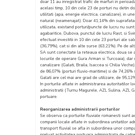
doar 11 au inregistrat trafic de marfuri in perioa
acelasi timp, 10 din cele 23 de porturi nu detin do
utilitati (apa, energie electrica, canalizare), in 
natural (neamenajat). Doar 41,14% din suprafat
utilizata, existand porturi/puncte de lucru nu sunt
agabaritice, Dubova, punctul de lucru Rast, si Sv
efectuat investitii in 10 din cele 23 porturi ale sa
(36,79%), cat si din alte surse (63,21%). Pe de a
SA sunt conectate la reteaua electrica, doua se af
locurile de operare Gura Arman si Turcoaia), dar 
canalizare (Galati, Braila, Isaccea si Chilia Vech
de 86,07% (porturi fluvio-maritime) si de 74,26% (p
Galati are cel mai are grad de utilizare, de 95,12
In porturile aflate in administrarea autoritatilor l
administratii (Turnu Magurele, AZL Sulina, AZL Gala
portuare.
Reorganizarea administrarii porturilor
Se observa ca porturile fluviale romanesti sunt a
companii locale aflate in subordinea unitatilor admi
transport fluvial se afla in subordinea unor comp
preluat activitatea portuara administrata de catr