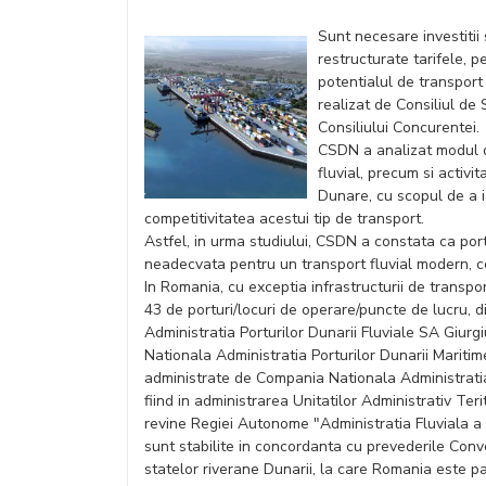
Sunt necesare investitii 
restructurate tarifele, pe
potentialul de transport 
realizat de Consiliul d
Consiliului Concurentei.
CSDN a analizat modul de
fluvial, precum si activi
Dunare, cu scopul de a i
competitivitatea acestui tip de transport.
Astfel, in urma studiului, CSDN a constata ca port
neadecvata pentru un transport fluvial modern, c
In Romania, cu exceptia infrastructurii de transpo
43 de porturi/locuri de operare/puncte de lucru, 
Administratia Porturilor Dunarii Fluviale SA Gi
Nationala Administratia Porturilor Dunarii Mariti
administrate de Compania Nationala Administrati
fiind in administrarea Unitatilor Administrativ Ter
revine Regiei Autonome "Administratia Fluviala a D
sunt stabilite in concordanta cu prevederile Conve
statelor riverane Dunarii, la care Romania este p