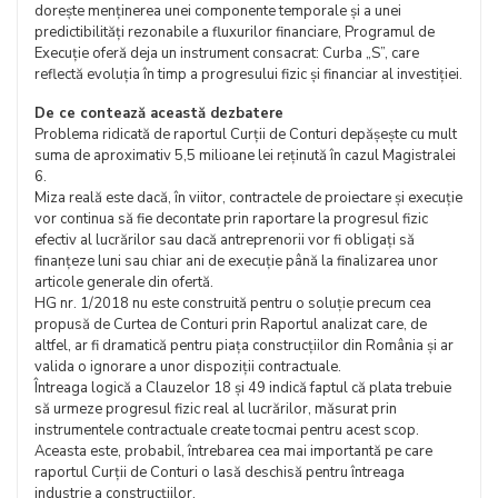
dorește menținerea unei componente temporale și a unei
predictibilități rezonabile a fluxurilor financiare, Programul de
Execuție oferă deja un instrument consacrat: Curba „S”, care
reflectă evoluția în timp a progresului fizic și financiar al investiției.
De ce contează această dezbatere
Problema ridicată de raportul Curții de Conturi depășește cu mult
suma de aproximativ 5,5 milioane lei reținută în cazul Magistralei
6.
Miza reală este dacă, în viitor, contractele de proiectare și execuție
vor continua să fie decontate prin raportare la progresul fizic
efectiv al lucrărilor sau dacă antreprenorii vor fi obligați să
finanțeze luni sau chiar ani de execuție până la finalizarea unor
articole generale din ofertă.
HG nr. 1/2018 nu este construită pentru o soluție precum cea
propusă de Curtea de Conturi prin Raportul analizat care, de
altfel, ar fi dramatică pentru piața construcțiilor din România și ar
valida o ignorare a unor dispoziții contractuale.
Întreaga logică a Clauzelor 18 și 49 indică faptul că plata trebuie
să urmeze progresul fizic real al lucrărilor, măsurat prin
instrumentele contractuale create tocmai pentru acest scop.
Aceasta este, probabil, întrebarea cea mai importantă pe care
raportul Curții de Conturi o lasă deschisă pentru întreaga
industrie a construcțiilor.