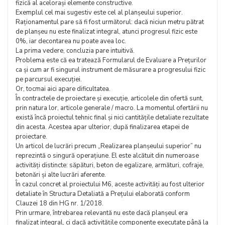
fizică al acelorași elemente constructive.
Exemplul cel mai sugestiv este cel al planșeului superior.
Raționamentul pare să fi fost următorul: dacă niciun metru pătrat
de planșeu nu este finalizat integral, atunci progresul fizic este
0%, iar decontarea nu poate avea loc.
La prima vedere, concluzia pare intuitivă.
Problema este că ea tratează Formularul de Evaluare a Prețurilor
ca și cum ar fi singurul instrument de măsurare a progresului fizic
pe parcursul execuției.
Or, tocmai aici apare dificultatea.
În contractele de proiectare și execuție, articolele din ofertă sunt,
prin natura lor, articole generale / macro. La momentul ofertării nu
există încă proiectul tehnic final și nici cantitățile detaliate rezultate
din acesta. Acestea apar ulterior, după finalizarea etapei de
proiectare.
Un articol de lucrări precum „Realizarea planșeului superior” nu
reprezintă o singură operațiune. El este alcătuit din numeroase
activități distincte: săpături, beton de egalizare, armături, cofraje,
betonări și alte lucrări aferente.
În cazul concret al proiectului M6, aceste activități au fost ulterior
detaliate în Structura Detaliată a Prețului elaborată conform
Clauzei 18 din HG nr. 1/2018.
Prin urmare, întrebarea relevantă nu este dacă planșeul era
finalizat integral, ci dacă activitățile componente executate până la