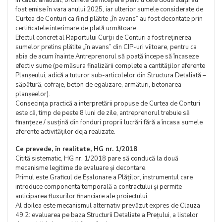
În cazul analizat, ordinele de începere pentru cele două stații au
fost emise în vara anului 2025, iar ulterior sumele considerate de
Curtea de Conturi ca fiind plătite „în avans” au fost decontate prin
certificatele interimare de plată următoare.
Efectul concret al Raportului Curții de Conturi a fost reținerea
sumelor pretins plătite „în avans” din CIP-uri viitoare, pentru ca
abia de acum înainte Antreprenorul să poată începe să încaseze
efectiv sume (pe măsura finalizării complete a cantităților aferente
Planșeului, adică a tuturor sub-articolelor din Structura Detaliată –
săpătură, cofraje, beton de egalizare, armături, betonarea
planșeelor).
Consecința practică a interpretării propuse de Curtea de Conturi
este că, timp de peste 8 luni de zile, antreprenorul trebuie să
finanțeze / susțină din fonduri proprii lucrări fără a încasa sumele
aferente activităților deja realizate.
Ce prevede, în realitate, HG nr. 1/2018
Citită sistematic, HG nr. 1/2018 pare să conducă la două
mecanisme legitime de evaluare și decontare.
Primul este Graficul de Eșalonare a Plăților, instrumentul care
introduce componenta temporală a contractului și permite
anticiparea fluxurilor financiare ale proiectului.
Al doilea este mecanismul alternativ prevăzut expres de Clauza
49.2: evaluarea pe baza Structurii Detaliate a Prețului, a listelor