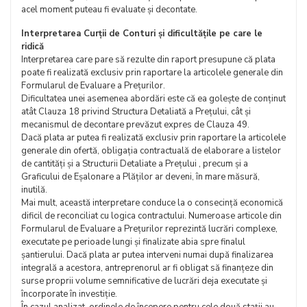
acel moment puteau fi evaluate și decontate.
Interpretarea Curții de Conturi și dificultățile pe care le
ridică
Interpretarea care pare să rezulte din raport presupune că plata
poate fi realizată exclusiv prin raportare la articolele generale din
Formularul de Evaluare a Prețurilor.
Dificultatea unei asemenea abordări este că ea golește de conținut
atât Clauza 18 privind Structura Detaliată a Prețului, cât și
mecanismul de decontare prevăzut expres de Clauza 49.
Dacă plata ar putea fi realizată exclusiv prin raportare la articolele
generale din ofertă, obligația contractuală de elaborare a listelor
de cantități și a Structurii Detaliate a Prețului , precum și a
Graficului de Eșalonare a Plăților ar deveni, în mare măsură,
inutilă.
Mai mult, această interpretare conduce la o consecință economică
dificil de reconciliat cu logica contractului. Numeroase articole din
Formularul de Evaluare a Prețurilor reprezintă lucrări complexe,
executate pe perioade lungi și finalizate abia spre finalul
șantierului. Dacă plata ar putea interveni numai după finalizarea
integrală a acestora, antreprenorul ar fi obligat să finanțeze din
surse proprii volume semnificative de lucrări deja executate și
încorporate în investiție.