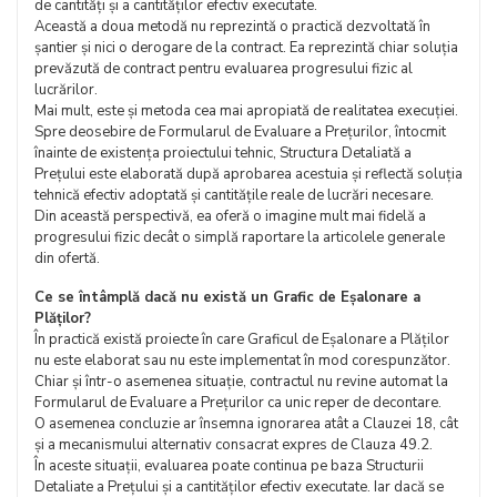
de cantități și a cantităților efectiv executate.
Această a doua metodă nu reprezintă o practică dezvoltată în
șantier și nici o derogare de la contract. Ea reprezintă chiar soluția
prevăzută de contract pentru evaluarea progresului fizic al
lucrărilor.
Mai mult, este și metoda cea mai apropiată de realitatea execuției.
Spre deosebire de Formularul de Evaluare a Prețurilor, întocmit
înainte de existența proiectului tehnic, Structura Detaliată a
Prețului este elaborată după aprobarea acestuia și reflectă soluția
tehnică efectiv adoptată și cantitățile reale de lucrări necesare.
Din această perspectivă, ea oferă o imagine mult mai fidelă a
progresului fizic decât o simplă raportare la articolele generale
din ofertă.
Ce se întâmplă dacă nu există un Grafic de Eșalonare a
Plăților?
În practică există proiecte în care Graficul de Eșalonare a Plăților
nu este elaborat sau nu este implementat în mod corespunzător.
Chiar și într-o asemenea situație, contractul nu revine automat la
Formularul de Evaluare a Prețurilor ca unic reper de decontare.
O asemenea concluzie ar însemna ignorarea atât a Clauzei 18, cât
și a mecanismului alternativ consacrat expres de Clauza 49.2.
În aceste situații, evaluarea poate continua pe baza Structurii
Detaliate a Prețului și a cantităților efectiv executate. Iar dacă se