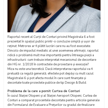
Raportul recent al Curții de Conturi privind Magistrala 6 a fost
prezentat în spațiul public printr-o concluzie simplă și ușor de
reținut: Metrorex ar fi plătit lucrări care nu au fost executate.
Dincolo de impactul mediatic al unei asemenea afirmații, raportul
ridică o problemă mult mai importantă pentru întreaga piață a
infrastructurii: cum trebuie interpretat mecanismul de decontare
din HG nr. 1/2018 în contractele de proiectare și execuție?
Miza nu este una teoretică. Dacă interpretarea raportului va fi
preluată ca regulă generală, efectele pot depăși cu mult cazul
Magistralei 6 și pot afecta modul în care sunt finanțate și
decontate toate proiectele publice de tip Design & Build.
Problema de la care a pornit Curtea de Conturi
În cazul Stației Otopeni și al Stației Aeroport Otopeni, Curtea de
Conturi a comparat procentele decontate pentru articole generale
din Formularul de Evaluare a Prețurilor cu gradul de finalizare