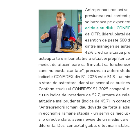
Antreprenorii romani se a
presiunea unui context gl
se bazeaza pe experient
editie a studiului CONF
de CITR, liderul pietei 
esantion de peste 500 d
dintre manageri se aste
42% cred ca situatia pro
asteapta la o imbunatatire a situatiei propriilor 
mediul de afaceri pare sa fi invatat sa functionez
cand nu exista claritate", precizeaza autorii studiu
Indicele CONFIDEX din S1 2025 este 51.3 - un nivel
o stare de asteptare, dar si un semnal ca business-
Conform studiului CONFIDEX S1 2025 companiile di
cu un indice de incredere de 52.7, urmate de cele 
atitudine mai prudenta (indice de 45.7), in context
"Antreprenorii romani dau dovada de forta si adap
in economie ramane stabila - un semn ca mediul de
si o directie clara: avem nevoie de un mediu care 
diferenta. Desi contextul global e tot mai instabil