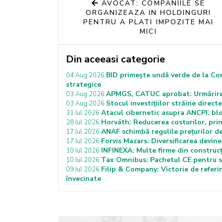
AVOCAT: COMPANIILE SE
ORGANIZEAZA IN HOLDINGURI
PENTRU A PLATI IMPOZITE MAI
MICI
Din aceeasi categorie
BID primește undă verde de la Co
04 Aug 2026
strategice
APMGS, CATUC aprobat: Urmărirea 
03 Aug 2026
Stocul investițiilor străine dire
03 Aug 2026
Atacul cibernetic asupra ANCPI: bloca
31 Iul 2026
Horváth: Reducerea costurilor, prin
28 Iul 2026
ANAF schimbă regulile prețurilor de 
17 Iul 2026
Forvis Mazars: Diversificarea devin
17 Iul 2026
INFINEXA: Multe firme din construcți
10 Iul 2026
Tax Omnibus: Pachetul CE pentru si
10 Iul 2026
Filip & Company: Victorie de referin
09 Iul 2026
învecinate