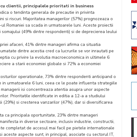
u clientii, principalele prioritati in business
ndica o tendinta generala de precautie in privinta
ini si riscuri. Majoritatea managerilor (57%) prognozeaza o
-ul Romaniei sa scada in urmatoarele luni. Aceste proiectii
i somajului (49% dintre respondenti) si de deprecierea leului
priei afaceri, 41% dintre manageri afirma ca situatia
 jumatate dintre acestia cred ca lucrurile se vor inrautati pe
rceptia cu privire la evolutia macroeconomica in ultimele 6
eciere a starii economiei globale si 72% a economiei
osturilor operationale, 73% dintre respondenti anticipand o
e in urmatoarele 6 luni, ceea ce le poate influenta strategiile
 managerii isi concentreaza atentia asupra unor aspecte
or. Prioritatile identificate in editia a 12-a a studiului
i (29%) si cresterea vanzarilor (47%), dar si diversificarea
ta ca principala oportunitate, 23% dintre manageri
nifesta in diverse sectoare, inclusiv industrie, constructii,
ste completat de accesul mai facil pe pietele internationale
i aceste aspecte sunt, in principal, asociate cu sectorul IT,