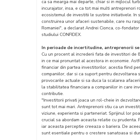
ca sa mearga mai departe, chiar si in mijlocul tur
incurajator, insa, e ca tot mai multi antreprenori 
ecosistemul de investitii le sustine initiativele. In
construirea unor afaceri sustenabile, care nu ras
Romaniei", a declarat Andrei Cionca, co-fondator a
studiului CONFIDEX.
In perioade de incertitudine, antreprenorii se 
Cu un procent al increderii fata de investitori de 
in ce mai pronuntat al acestora in economie. Astf
financiar din partea investitorilor, acestia fiind p
companiilor, dar si ca suport pentru dezvoltarea s
provocarile actuale si sa duca la scalarea afaceril
la stabilitatea financiara a companiilor in care 
contributie.
"Investitorii privati joaca un rol-cheie in dezvol
sunt tot mai mari. Antreprenorii stiu ca un invest
viziune, experienta si parteneriat. Sprijinul lor po
crucial sa abordam aceasta relatie cu prudenta. Pe
iar aceasta perceptie creeaza o bariera. De acee
sunt esentiale pentru o crestere sanatoasa si dura