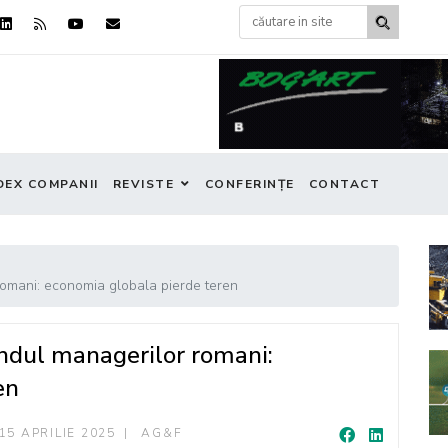
DEX COMPANII
REVISTE
CONFERINȚE
CONTACT
romani: economia globala pierde teren
andul managerilor romani:
en
15 APRILIE 2025
AG&F