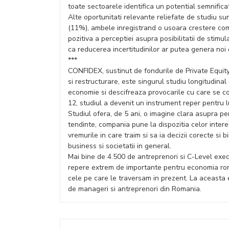
toate sectoarele identifica un potential semnificati
Alte oportunitati relevante reliefate de studiu sun
(11%), ambele inregistrand o usoara crestere co
pozitiva a perceptiei asupra posibilitatii de stimu
ca reducerea incertitudinilor ar putea genera noi 
***
CONFIDEX, sustinut de fondurile de Private Equity
si restructurare, este singurul studiu longitudin
economie si descifreaza provocarile cu care se co
12, studiul a devenit un instrument reper pentru l
Studiul ofera, de 5 ani, o imagine clara asupra p
tendinte, compania pune la dispozitia celor intere
vremurile in care traim si sa ia decizii corecte si
business si societatii in general.
Mai bine de 4.500 de antreprenori si C-Level execu
repere extrem de importante pentru economia rom
cele pe care le traversam in prezent. La aceasta 
de manageri si antreprenori din Romania.