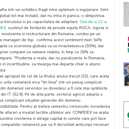
fla intr-un echilibru fragil intre optimism si ingrijorare. Simt
obal tot mai instabil, dar nu intra in panica, ci dimpotriva,
a trecutului si pe capacitatea de adaptare.
Cea de-a 12-a
IDEX
, sustinut de fondurile de private equity ROCA, Agista si
de insolventa si restructurare din Romania, condus pe un
e manageri de top, confirma acest sentiment mixt: 64%
apta ca economia globala sa se inrautateasca (55%), dar
priei companii va ramane stabila, in timp ce 26% se
companii. "Prudenta e reala, dar nu paralizanta. In Romania,
e in incertitudine, sa mearga mai departe chiar si atunci
lui.
 apropiat de cel de la finalul anului trecut (52), care arata
urile romanesti inca "tin linia" intr-un peisaj complicat.
n domeniul serviciilor se dovedesc a fi cele mai optimiste,
din IT (52.9). Pe de alta parte, sectorul agricol adopta o
ul complicarii situatiei generale din domeniu.
tabilitate. Pentru al treilea semestru consecutiv, increderea
 afaceri a invatat lectiile ultimilor ani. CONFIDEX ne arata
sustine cresterea si atrage capital in zonele care pot face
, companiile romanesti par sa fi dezvoltat anticorpii necesari