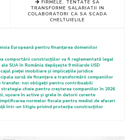
FIRMELE, TENTATE SA
TRANSFORME SALARIATII IN
COLABORATORI CA SA SCADA
CHELTUIELILE
misia Europeană pentru finanțarea domeniilor
comportării construcțiilor va fi reglementată legal
cte ale SUA în România depășește 9 miliarde USD
jul pieței imobiliare și implicațiile juridice
cipala sursă de finanțare a transformării companiilor
transfer: noi obligații pentru contribuabili
e strategia-cheie pentru creșterea companiilor în 2026
i, ușoare în active și grele în datorii curente
mplificarea normelor fiscale pentru mediul de afaceri
ță într-un litigiu privind protecția construcțiilor