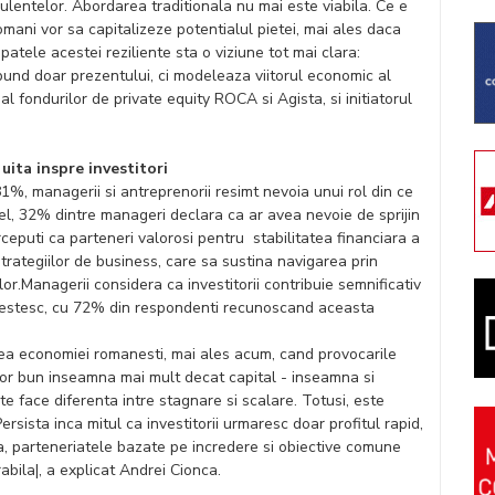
bulentelor. Abordarea traditionala nu mai este viabila. Ce e
romani vor sa capitalizeze potentialul pietei, mai ales daca
 spatele acestei reziliente sta o viziune tot mai clara:
pund doar prezentului, ci modeleaza viitorul economic al
l fondurilor de private equity ROCA si Agista, si initiatorul
uita inspre investitori
81%, managerii si antreprenorii resimt nevoia unui rol din ce
el, 32% dintre manageri declara ca ar avea nevoie de sprijin
erceputi ca parteneri valorosi pentru stabilitatea financiara a
trategiilor de business, care sa sustina navigarea prin
or.Managerii considera ca investitorii contribuie semnificativ
investesc, cu 72% din respondenti recunoscand aceasta
tarea economiei romanesti, mai ales acum, cand provocarile
itor bun inseamna mai mult decat capital - inseamna si
ate face diferenta intre stagnare si scalare. Totusi, este
rsista inca mitul ca investitorii urmaresc doar profitul rapid,
a, parteneriatele bazate pe incredere si obiective comune
bila|, a explicat Andrei Cionca.