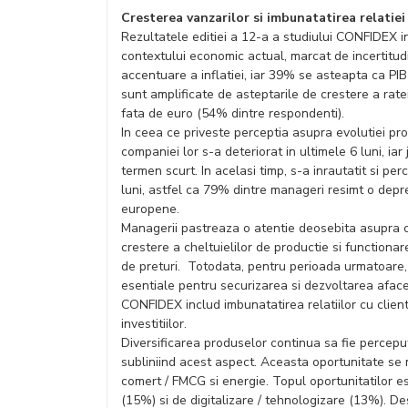
Cresterea vanzarilor si imbunatatirea relatiei c
Rezultatele editiei a 12-a a studiului CONFIDEX i
contextului economic actual, marcat de incertitud
accentuare a inflatiei, iar 39% se asteapta ca PIB
sunt amplificate de asteptarile de crestere a rate
fata de euro (54% dintre respondenti).
In ceea ce priveste perceptia asupra evolutiei pro
companiei lor s-a deteriorat in ultimele 6 luni, iar
termen scurt. In acelasi timp, s-a inrautatit si pe
luni, astfel ca 79% dintre manageri resimt o depr
europene.
Managerii pastreaza o atentie deosebita asupra c
crestere a cheltuielilor de productie si functionar
de preturi. Totodata, pentru perioada urmatoare,
esentiale pentru securizarea si dezvoltarea afaceril
CONFIDEX includ imbunatatirea relatiilor cu clienti
investitiilor.
Diversificarea produselor continua sa fie percepu
subliniind acest aspect. Aceasta oportunitate se ma
comert / FMCG si energie. Topul oportunitatilor e
(15%) si de digitalizare / tehnologizare (13%). Des