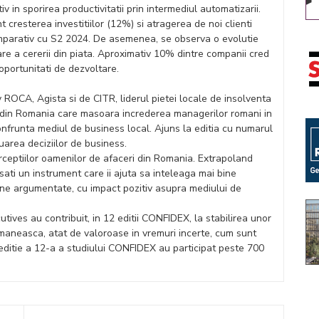
v in sporirea productivitatii prin intermediul automatizarii.
t cresterea investitiilor (12%) si atragerea de noi clienti
mparativ cu S2 2024. De asemenea, se observa o evolutie
lare a cererii din piata. Aproximativ 10% dintre companii cred
oportunitati de dezvoltare.
 ROCA, Agista si de CITR, liderul pietei locale de insolventa
al din Romania care masoara increderea managerilor romani in
nfrunta mediul de business local. Ajuns la editia cu numarul
uarea deciziilor de business.
erceptiilor oamenilor de afaceri din Romania. Extrapoland
sati un instrument care ii ajuta sa inteleaga mai bine
 bine argumentate, cu impact pozitiv asupra mediului de
tives au contribuit, in 12 editii CONFIDEX, la stabilirea unor
aneasca, atat de valoroase in vremuri incerte, cum sunt
editie a 12-a a studiului CONFIDEX au participat peste 700