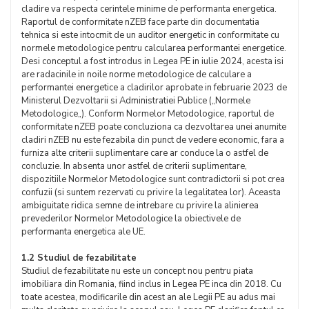
cladire va respecta cerintele minime de performanta energetica.
Raportul de conformitate nZEB face parte din documentatia
tehnica si este intocmit de un auditor energetic in conformitate cu
normele metodologice pentru calcularea performantei energetice.
Desi conceptul a fost introdus in Legea PE in iulie 2024, acesta isi
are radacinile in noile norme metodologice de calculare a
performantei energetice a cladirilor aprobate in februarie 2023 de
Ministerul Dezvoltarii si Administratiei Publice („Normele
Metodologice„). Conform Normelor Metodologice, raportul de
conformitate nZEB poate concluziona ca dezvoltarea unei anumite
cladiri nZEB nu este fezabila din punct de vedere economic, fara a
furniza alte criterii suplimentare care ar conduce la o astfel de
concluzie. In absenta unor astfel de criterii suplimentare,
dispozitiile Normelor Metodologice sunt contradictorii si pot crea
confuzii (si suntem rezervati cu privire la legalitatea lor). Aceasta
ambiguitate ridica semne de intrebare cu privire la alinierea
prevederilor Normelor Metodologice la obiectivele de
performanta energetica ale UE.
1.2 Studiul de fezabilitate
Studiul de fezabilitate nu este un concept nou pentru piata
imobiliara din Romania, fiind inclus in Legea PE inca din 2018. Cu
toate acestea, modificarile din acest an ale Legii PE au adus mai