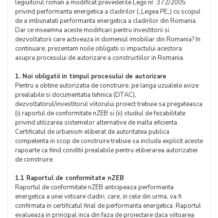
legiuitorul roman a modificat prevederile Legii nr. 372/2005
privind performanta energetica a cladirilor („Legea PE„) cu scopul
de a imbunatati performanta energetica a cladirilor din Romania.
Dar ce inseamna aceste modificari pentru investitorii si
dezvoltatorii care activeaza in domeniul imobiliar din Romania? In
continuare, prezentam noile obligatii si impactului acestora
asupra procesului de autorizare a constructiilor in Romania.
1. Noi obligatii in timpul procesului de autorizare
Pentru a obtine autorizatia de construire, pe langa uzualele avize
prealabile si documentatia tehnica (DTAC),
dezvoltatorul/investitorul viitorului proiect trebuie sa pregateasca
(i) raportul de conformitate nZEB si (ii) studiul de fezabilitate
privind utilizarea sistemelor alternative de inalta eficienta.
Certificatul de urbanism eliberat de autoritatea publica
competenta in scop de construire trebuie sa includa explicit aceste
rapoarte ca fiind conditii prealabile pentru eliberarea autorizatiei
de construire.
1.1 Raportul de conformitate nZEB
Raportul de conformitate nZEB anticipeaza performanta
energetica a unei viitoare cladiri, care, in cele din urma, va fi
confirmata in certificatul final de performanta energetica. Raportul
evalueaza in principal inca din faza de proiectare daca viitoarea