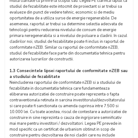
multa claritate cu privire la scopul sau. Legea PE clarifica faptul ca
studiul de fezabilitate este intocmit de proiectant si ar trebui sa
evalueze din punct de vedere tehnic, economic si de mediu
oportunitatea de a utiliza surse de energie regenerabile. De
asemenea, raportul ar trebui sa determine selectia adecvata de
tehnologii pentru reducerea nivelului de consum de energie
primara neregenerabila si a nivelului de poluare a cladirii. In cazul
cladirilor noi, studiul de fezabilitate poate fi inclus in raportul de
conformitate nZEB. Similar cu raportul de conformitate nZEB,
studiul de fezabilitate face parte din documentatia tehnica pentru
autorizarea lucrarilor de constructii.
1.3 Consecintele lipsei raportului de conformitate nZEB sau
a studiului de fezabilitate
Neincluderea raportului de conformitate nZEB si a studiului de
fezabilitate in documentatia tehnica care fundamenteaza
eliberarea autorizatiei de construire poate reprezenta o fapta
contraventionala retinuta in sarcina investitorului/dezvoltatorului
si care poate fi sanctionata cu amenda cuprinsa intre 7.500 si
10.000 lei. Cu toate acestea, riscul de contestare a autorizatiei de
construire in sine reprezinta o cauza de ingrijorare semnificativ
mai mare pentru investitori / dezvoltatori. Legea PE prevede in
mod specific ca un certificat de urbanism obtinut in scop de
construire pentru dezvoltarea de noi cladiri care nu include