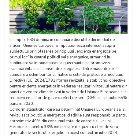
In timp ce ESG domina in continuare discutiile din mediul de
afaceri, Uniunea Europeana impulsioneaza interesul asupra
subiectului prin plasarea principiului „eficienta energetica pe
primul loc” in centrul politicii sale energetice, urmarind in
continuare sa imbunatateasca guvernanta, sa promoveze
transparenta si sa consolideze legatura dintre masurile de
atenuare a schimbarilor climatice si cele de protectie a mediului.
Directiva (UE) 2024/1791 (forma revizuita) a stabilit noi obiective
pentru eficienta energetica in vederea realizarii viitorului neutru din
punct de vedere climatic avut in vedere de Uniunea Europeana si a
reducerii emisiilor de gaze cu efect de sera (GES) cu cel putin 55%
pana in 2030.
Conform statisticilor care au determinat Uniunea Europeana sa isi
revizuiasca politicile energetice, cladirile sunt responsabile pentru
aproximativ 40% din consumul total de energie al Uniunii
Europene si pentru 36% din emisiile de gaze cu efect de sera
generate de sectorul energetic. In acest context, in iulie 2024,