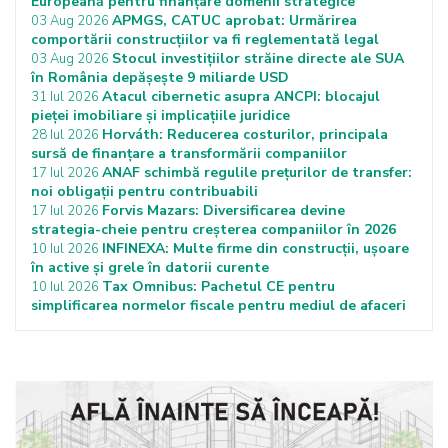
Europeană pentru finanțare domenii strategice
APMGS, CATUC aprobat: Urmărirea
03 Aug 2026
comportării construcțiilor va fi reglementată legal
Stocul investițiilor străine directe ale SUA
03 Aug 2026
în România depășește 9 miliarde USD
Atacul cibernetic asupra ANCPI: blocajul
31 Iul 2026
pieței imobiliare și implicațiile juridice
Horváth: Reducerea costurilor, principala
28 Iul 2026
sursă de finanțare a transformării companiilor
ANAF schimbă regulile prețurilor de transfer:
17 Iul 2026
noi obligații pentru contribuabili
Forvis Mazars: Diversificarea devine
17 Iul 2026
strategia-cheie pentru creșterea companiilor în 2026
INFINEXA: Multe firme din construcții, ușoare
10 Iul 2026
în active și grele în datorii curente
Tax Omnibus: Pachetul CE pentru
10 Iul 2026
simplificarea normelor fiscale pentru mediul de afaceri