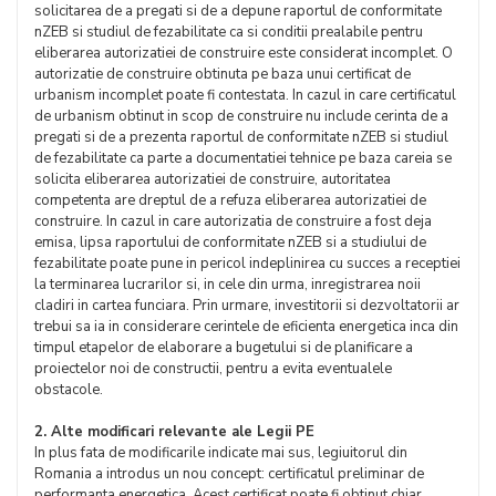
solicitarea de a pregati si de a depune raportul de conformitate
nZEB si studiul de fezabilitate ca si conditii prealabile pentru
eliberarea autorizatiei de construire este considerat incomplet. O
autorizatie de construire obtinuta pe baza unui certificat de
urbanism incomplet poate fi contestata. In cazul in care certificatul
de urbanism obtinut in scop de construire nu include cerinta de a
pregati si de a prezenta raportul de conformitate nZEB si studiul
de fezabilitate ca parte a documentatiei tehnice pe baza careia se
solicita eliberarea autorizatiei de construire, autoritatea
competenta are dreptul de a refuza eliberarea autorizatiei de
construire. In cazul in care autorizatia de construire a fost deja
emisa, lipsa raportului de conformitate nZEB si a studiului de
fezabilitate poate pune in pericol indeplinirea cu succes a receptiei
la terminarea lucrarilor si, in cele din urma, inregistrarea noii
cladiri in cartea funciara. Prin urmare, investitorii si dezvoltatorii ar
trebui sa ia in considerare cerintele de eficienta energetica inca din
timpul etapelor de elaborare a bugetului si de planificare a
proiectelor noi de constructii, pentru a evita eventualele
obstacole.
2. Alte modificari relevante ale Legii PE
In plus fata de modificarile indicate mai sus, legiuitorul din
Romania a introdus un nou concept: certificatul preliminar de
performanta energetica. Acest certificat poate fi obtinut chiar