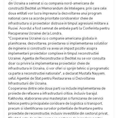
din Ucraina a semnat si cu compania nord-americana de
constructii Bechtel un Memorandum de Intelegere, prin care cele
doua entitati vor lucra impreuna la dezvoltarea unui program
national care sa acorde prioritate coridoarelor cheie de
infrastructura si proiectelor distruse in timpul agresiunii militare a
Rusiei. Acordul a fost semnat de ambele parti la Conferinta pentru
Recuperarea Ucrainei de la Londra.
"Cooperarea Ucrainei cu o companie americana globala in
planificarea, dezvoltarea, proiectarea si implementarea solutiilor
de inginerie si constructii va avea un impact pozitiv asupra
implementarii proiectelor complexe in timpul reconstructiei
Ucrainei. Agentia de Reconstructie si Bechtel nu se vor consulta
doar cu privire la implementarea proiectelor cheie de
infrastructura in Ucraina, ci vor oferi si sprijin tehnic si programatic
ca parte a reconstructiei nationale", a declarat Mustafa Nayyem,
seful Agentiei de Stat pentru Restaurarea si Dezvoltarea
Infrastructurii din Ucraina.
Cooperarea dintre cele doua parti va include implementarea de
proiecte de refacere a infrastructurii critice, inclusiv barajul
Kakhovka, elaborarea unui masterplan si furnizarea de servicii
tehnice pentru principalele coridoare de logistica si transport,
precum si identificarea surselor potentiale de finantare pentru
proiectele de reconstructie, inclusiv investitiile din sectorul privat.