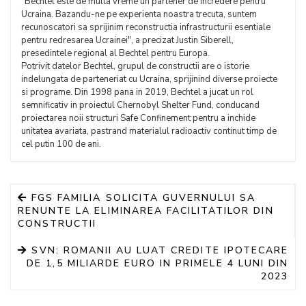
"Bechtel este de multa vreme un partener de incredere pentru
Ucraina. Bazandu-ne pe experienta noastra trecuta, suntem
recunoscatori sa sprijinim reconstructia infrastructurii esentiale
pentru redresarea Ucrainei", a precizat Justin Siberell,
presedintele regional al Bechtel pentru Europa.
Potrivit datelor Bechtel, grupul de constructii are o istorie
indelungata de parteneriat cu Ucraina, sprijinind diverse proiecte
si programe. Din 1998 pana in 2019, Bechtel a jucat un rol
semnificativ in proiectul Chernobyl Shelter Fund, conducand
proiectarea noii structuri Safe Confinement pentru a inchide
unitatea avariata, pastrand materialul radioactiv continut timp de
cel putin 100 de ani.
FGS FAMILIA SOLICITA GUVERNULUI SA
RENUNTE LA ELIMINAREA FACILITATILOR DIN
CONSTRUCTII
SVN: ROMANII AU LUAT CREDITE IPOTECARE
DE 1,5 MILIARDE EURO IN PRIMELE 4 LUNI DIN
2023