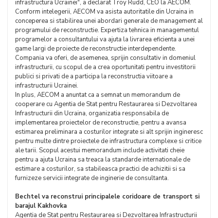
infrastructura Ucrainei", a declarat Troy Rudd, CEO la AECOM.
Conform intelegerii, AECOM va asista autoritatile din Ucraina in
conceperea si stabilirea unei abordari generale de management al
programului de reconstructie. Expertiza tehnica in managementul
programelor a consultantului va ajuta la livrarea eficienta a unei
game largi de proiecte de reconstructie interdependente.
Compania va oferi, de asemenea, sprijin consultativ in domeniul
infrastructurii, cu scopul de a crea oportunitati pentru investitorii
publici si privati de a participa la reconstructia viitoare a
infrastructurii Ucrainei.
In plus, AECOM a anuntat ca a semnat un memorandum de
cooperare cu Agentia de Stat pentru Restaurarea si Dezvoltarea
Infrastructurii din Ucraina, organizatia responsabila de
implementarea proiectelor de reconstructie, pentru a avansa
estimarea preliminara a costurilor integrate si alt sprijin ingineresc
pentru multe dintre proiectele de infrastructura complexe si critice
ale tarii. Scopul acestui memorandum include activitati cheie
pentru a ajuta Ucraina sa treaca la standarde internationale de
estimare a costurilor, sa stabileasca practici de achizitii si sa
furnizeze servicii integrate de inginerie de consultanta.
Bechtel va reconstrui principalele coridoare de transport si
barajul Kakhovka
Agentia de Stat pentru Restaurarea si Dezvoltarea Infrastructurii