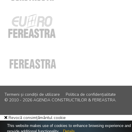
Termeni și condiții de utilizare
Politica de confidențialitate
© 2010 - 2026 AGENDA CONSTRUCTIILOR & FEREASTRA.
Revocă consimțământul cookie
This website makes use of cookies to enhance browsing experience and
provide additional functionality.
Details