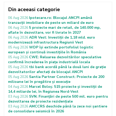
Din aceeasi categorie
Ipotecare.ro: Blocajul ANCPI amână
06 Aug 2026
tranzacții imobiliare de peste un miliard de euro
5 proiecte mari de retail, de 140.000 mp,
06 Aug 2026
aflate în dezvoltare, vor fi livrate în 2027
ADR Vest: Investiții de 1,18 mld. euro
06 Aug 2026
modernizează infrastructura Regiunii Vest
WDP își extinde portofoliul logistic
05 Aug 2026
european și continuă investițiile în România
CWE: Reluarea dezvoltărilor speculative
05 Aug 2026
confirmă încrederea în piața industrială locala
tbi bank acordă până la două luni de grație
05 Aug 2026
dezvoltatorilor afectați de blocajul ANCPI
Santia Partner Construct: Proiecte de 200
05 Aug 2026
milioane lei în pregătire și execuție
Marcel Boloș: 515 proiecte și investiții de
04 Aug 2026
14,4 miliarde lei, în Regiunea Nord-Vest
SVN: Finanțări de peste 500 mil. euro pentru
03 Aug 2026
dezvoltarea de proiecte rezidențiale
AMCCRS deschide până la zece noi șantiere
03 Aug 2026
de consolidare seismică în 2026