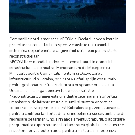
Companiile nord-americane AECOM si Bechtel, specializate in
proiectare si consultanta, respectiv constructii, au anuntat
incheierea de parteneriate cu guvernul ucrainean pentru startul
reconstructiei tarii.
AECOM lider mondial in domeniul consultantei in domeniul
infrastructurii, a semnat un Memorandum de Intelegere cu
Ministerul pentru Comunitati, Teritorii si Dezvoltare a
Infrastructurii din Ucraina, prin care va oferi sprijin consultativ
pentru gestionarea infrastructurii si a programelor si a ajuta
Ucraina sa-si atinga obiectivele de reconstructie.
"Reconstructia Ucrainei este una dintre cele mai mari prioritati
umanitare si de infrastructura ale lumii si suntem onorati sa
colaboram cu viceprim-ministrul Kubrakov si guvernul ucrainean
pentru a contribui la efortul de a-si indeplini cu succes ambitiile de
redresare pe termen lung. Prin angajamentul timpuriu, o abordare
programatica cuprinzatoare si colaborarea globala intre guverne
si sectorul privat, putem lucra pentru a restaura si moderniza