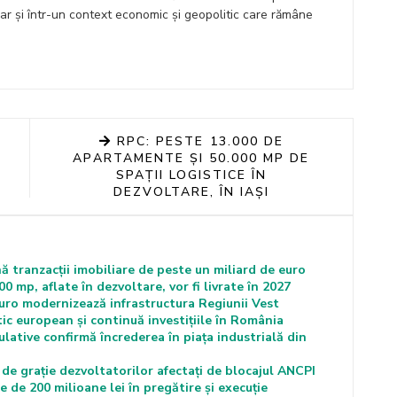
hiar și într-un context economic și geopolitic care rămâne
RPC: PESTE 13.000 DE
APARTAMENTE ȘI 50.000 MP DE
SPAȚII LOGISTICE ÎN
DEZVOLTARE, ÎN IAȘI
ă tranzacții imobiliare de peste un miliard de euro
00 mp, aflate în dezvoltare, vor fi livrate în 2027
euro modernizează infrastructura Regiunii Vest
ic european și continuă investițiile în România
lative confirmă încrederea în piața industrială din
de grație dezvoltatorilor afectați de blocajul ANCPI
 de 200 milioane lei în pregătire și execuție