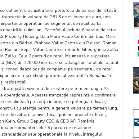
ordul pentru achiziția unui portofoliu de parcuri de retail în
o tranzacție în valoare de 281,8 de milioane de euro, una
i importante operațiuni pe segmentul de retail parks
a noastră în ultimii ani. Portofoliul include 6 parcuri de retail
S Property Holding: Baia Mare Value Centre din Baia Mare,
entre din Bârlad, Prahova Value Centre din Ploiești, Roman
in Roman, Sepsi Value Centre din Sfântu Gheorghe și Zalău
in Zalău. Cele 6 parcuri de retail însumează o suprafață
bilă (GLA) de 126.000 mp, care se adaugă portofoliului actual
 și consolidează poziția companiei pe segmentul de retail
companiei de a-și extinde portofoliul existent în România în
și rezidențial).
și strategică în viziunea de creștere pe termen lung a AFI,
 sale operaționale. Această tranzacție reprezintă o confirmare
ne consolidează prezența în orașe cu potențial ridicat și
onstruit cu atenție pentru a genera valoare pe termen lung.
 de dezvoltare la nivel local, prin noi proiecte office și
Doron Klein, Group Deputy CEO & CEO AFI România.
area performanței celor 6 parcuri de retail prin
 standardelor sale operaționale la nivelul întregului