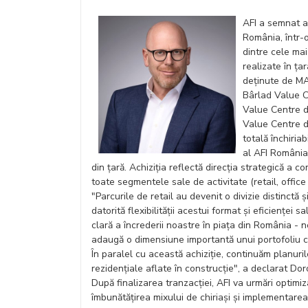
AFI a semnat ac
România, într-
dintre cele ma
realizate în țar
deținute de MA
Bârlad Value C
Value Centre d
Value Centre d
totală închiria
al AFI România
din țară. Achiziția reflectă direcția strategică a 
toate segmentele sale de activitate (retail, office 
"Parcurile de retail au devenit o divizie distinctă 
datorită flexibilității acestui format și eficienței
clară a încrederii noastre în piața din România - 
adaugă o dimensiune importantă unui portofoliu c
În paralel cu această achiziție, continuăm planurile
rezidențiale aflate în construcție", a declarat 
După finalizarea tranzacției, AFI va urmări optimiz
îmbunătățirea mixului de chiriași și implementarea