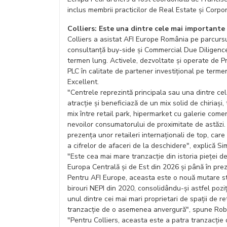
inclus membrii practicilor de Real Estate și Corpo
Colliers: Este una dintre cele mai importante 
Colliers a asistat AFI Europe România pe parcursul 
consultanță buy-side și Commercial Due Diligence 
termen lung. Activele, dezvoltate și operate de Pr
PLC în calitate de partener investițional pe term
Excellent.
"Centrele reprezintă principala sau una dintre cele
atracție și beneficiază de un mix solid de chiriași
mix între retail park, hipermarket cu galerie come
nevoilor consumatorului de proximitate de astăzi. 
prezența unor retaileri internaționali de top, car
a cifrelor de afaceri de la deschidere", explică Si
"Este cea mai mare tranzacție din istoria pieței d
Europa Centrală și de Est din 2026 și până în prez
Pentru AFI Europe, aceasta este o nouă mutare stra
birouri NEPI din 2020, consolidându-și astfel pozi
unul dintre cei mai mari proprietari de spații de re
tranzacție de o asemenea anvergură", spune Rober
"Pentru Colliers, aceasta este a patra tranzacție