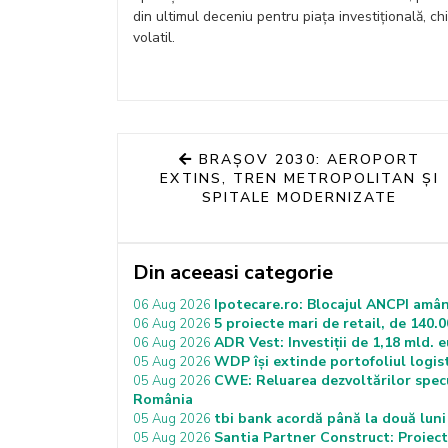
din ultimul deceniu pentru piața investițională, c
volatil.
BRAȘOV 2030: AEROPORT
EXTINS, TREN METROPOLITAN ȘI
SPITALE MODERNIZATE
Din aceeasi categorie
Ipotecare.ro: Blocajul ANCPI amân
06 Aug 2026
5 proiecte mari de retail, de 140.0
06 Aug 2026
ADR Vest: Investiții de 1,18 mld. 
06 Aug 2026
WDP își extinde portofoliul logist
05 Aug 2026
CWE: Reluarea dezvoltărilor specu
05 Aug 2026
România
tbi bank acordă până la două luni 
05 Aug 2026
Santia Partner Construct: Proiecte
05 Aug 2026