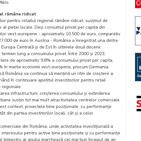
iklo.
nal rămâne ridicat
rilor pentru retailul regional rămâne ridicat, susținut de
e al pieței locale. Deși consumul privat per capita din
ilor vest-europene - aproximativ 10.500 de euro, comparativ
7.000 de euro în Austria - România a înregistrat una dintre
 Europa Centrală și de Est în ultimele două decenii.
 termen lung a consumului privat. Între 2000 și 2023,
tere de aproximativ 9,8% a consumului privat per capita,
% în marile economii vest-europene, precum Germania,
ul că România va continua să mențină un ritm de creștere a
nd în continuare apetitul investitorilor pentru retail
 regionale.
tarea infrastructurii, creșterea consumului și extinderea
 urbane susțin tot mai mult atractivitatea centrelor comerciale
cest context, proiectele bine poziționate, cu performanțe
t din partea investitorilor locali, cât și a celor
e comerciale din România, unde activitatea investițională a
i interesului pentru active bine poziționate și cu performanțe
imul trimestru al anului marchează cel mai bun început de an