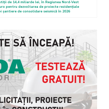
tiții de 14,4 miliarde lei, în Regiunea Nord-Vest
euro pentru dezvoltarea de proiecte rezidențiale
 șantiere de consolidare seismică în 2026