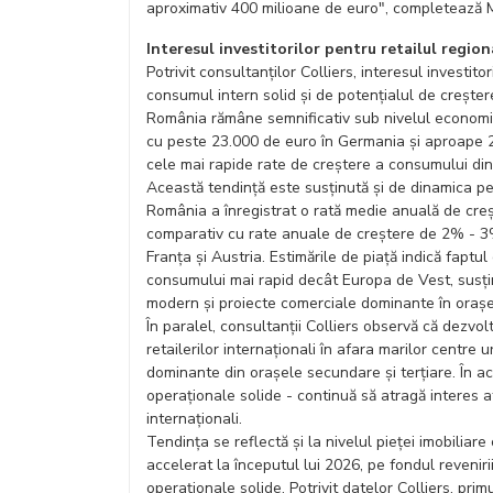
aproximativ 400 milioane de euro", completează M
Interesul investitorilor pentru retailul regio
Potrivit consultanților Colliers, interesul investito
consumul intern solid și de potențialul de creșter
România rămâne semnificativ sub nivelul economi
cu peste 23.000 de euro în Germania și aproape 2
cele mai rapide rate de creștere a consumului din
Această tendință este susținută și de dinamica pe
România a înregistrat o rată medie anuală de creș
comparativ cu rate anuale de creștere de 2% - 3
Franța și Austria. Estimările de piață indică fapt
consumului mai rapid decât Europa de Vest, susținâ
modern și proiecte comerciale dominante în orașe
În paralel, consultanții Colliers observă că dezvol
retailerilor internaționali în afara marilor centre
dominante din orașele secundare și terțiare. În a
operaționale solide - continuă să atragă interes atâ
internaționali.
Tendința se reflectă și la nivelul pieței imobiliar
accelerat la începutul lui 2026, pe fondul reveniri
operaționale solide. Potrivit datelor Colliers, pr