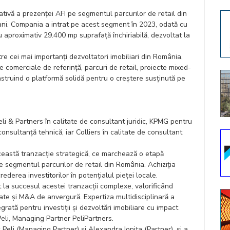
tivă a prezenței AFI pe segmentul parcurilor de retail din
 ani. Compania a intrat pe acest segment în 2023, odată cu
cu aproximativ 29.400 mp suprafață închiriabilă, dezvoltat la
re cei mai importanți dezvoltatori imobiliari din România,
re comerciale de referință, parcuri de retail, proiecte mixed-
construind o platformă solidă pentru o creștere susținută pe
eli & Partners în calitate de consultant juridic, KPMG pentru
consultanță tehnică, iar Colliers în calitate de consultant
eastă tranzacție strategică, ce marchează o etapă
 segmentul parcurilor de retail din România. Achiziția
rederea investitorilor în potențialul pieței locale.
 la succesul acestei tranzacții complexe, valorificând
ate și M&A de anvergură. Expertiza multidisciplinară a
grată pentru investiții și dezvoltări imobiliare cu impact
Peli, Managing Partner PeliPartners.
Peli (Managing Partner) și Alexandra Ionita (Partner), și a