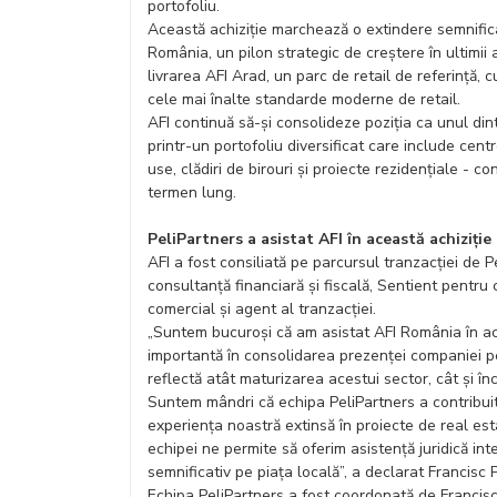
portofoliu.
Această achiziție marchează o extindere semnifica
România, un pilon strategic de creștere în ultimii
livrarea AFI Arad, un parc de retail de referință, 
cele mai înalte standarde moderne de retail.
AFI continuă să-și consolideze poziția ca unul dint
printr-un portofoliu diversificat care include cent
use, clădiri de birouri și proiecte rezidențiale - 
termen lung.
PeliPartners a asistat AFI în această achiziție
AFI a fost consiliată pe parcursul tranzacției de P
consultanță financiară și fiscală, Sentient pentru 
comercial și agent al tranzacției.
„Suntem bucuroși că am asistat AFI România în ac
importantă în consolidarea prezenței companiei pe
reflectă atât maturizarea acestui sector, cât și înc
Suntem mândri că echipa PeliPartners a contribuit
experiența noastră extinsă în proiecte de real est
echipei ne permite să oferim asistență juridică inte
semnificativ pe piața locală”, a declarat Francisc 
Echipa PeliPartners a fost coordonată de Francisc 