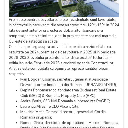
Premisele pentru dezvoltarea pietei rezidentiale sunt favorabile,
in contextul in care veniturile nete au crescut cu 12%-13% in 2024
fata de anul anterior si cresterea dobanzilor bancare s-a
temperat, in timp ce inflatia, desi in prezent este cea mai mare din
UE, este de asteptat sa scada.
O analiza pe larg asupra activitatii de pe piata rezidentiala, cu
rezultate pe 2024, premise de dezvoltare in 2025 si in perioada
2026-2030, evolutia preturilor si tendinte poate fi lecturata in
editia Ianuarie-Februarie 2025 a revistei Agenda Constructiilor.
Analiza este completata cu opinii ale reprezentantilor pietei,
respectiv:
Ivan Bogdan Cosmin, secretarul general al Asociatiei
Dezvoltatorilor Imobiliari din Romania URBANIS (ADIRU);
Depina Ponomarenco, fondatoarea Bucharest Real Estate
Club (BREC) & Romania Property Club (RPC);
Andrei Botis, CEO NAI Romania si presedinte RoGBC;
Laurentiu Afrasine CEO Akcent City;
Mauricio Mesa Gomez, directorul general al Cordia
Romania si Spania;
Romeo Ghica, directorul de operatiuni al Hercesa Romania;