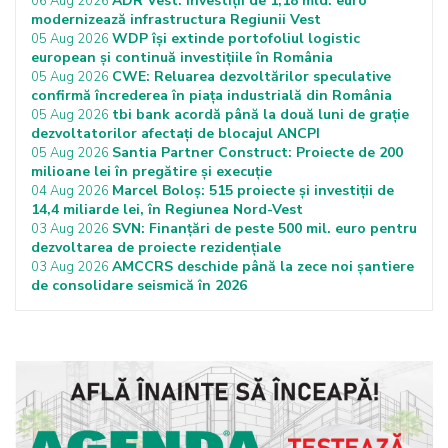
ADR Vest: Investiții de 1,18 mld. euro
06 Aug 2026
modernizează infrastructura Regiunii Vest
WDP își extinde portofoliul logistic
05 Aug 2026
european și continuă investițiile în România
CWE: Reluarea dezvoltărilor speculative
05 Aug 2026
confirmă încrederea în piața industrială din România
tbi bank acordă până la două luni de grație
05 Aug 2026
dezvoltatorilor afectați de blocajul ANCPI
Santia Partner Construct: Proiecte de 200
05 Aug 2026
milioane lei în pregătire și execuție
Marcel Boloș: 515 proiecte și investiții de
04 Aug 2026
14,4 miliarde lei, în Regiunea Nord-Vest
SVN: Finanțări de peste 500 mil. euro pentru
03 Aug 2026
dezvoltarea de proiecte rezidențiale
AMCCRS deschide până la zece noi șantiere
03 Aug 2026
de consolidare seismică în 2026