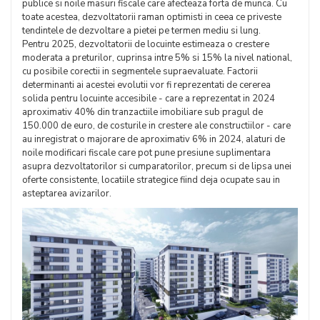
publice si noile masuri fiscale care afecteaza forta de munca. Cu
toate acestea, dezvoltatorii raman optimisti in ceea ce priveste
tendintele de dezvoltare a pietei pe termen mediu si lung.
Pentru 2025, dezvoltatorii de locuinte estimeaza o crestere
moderata a preturilor, cuprinsa intre 5% si 15% la nivel national,
cu posibile corectii in segmentele supraevaluate. Factorii
determinanti ai acestei evolutii vor fi reprezentati de cererea
solida pentru locuinte accesibile - care a reprezentat in 2024
aproximativ 40% din tranzactiile imobiliare sub pragul de
150.000 de euro, de costurile in crestere ale constructiilor - care
au inregistrat o majorare de aproximativ 6% in 2024, alaturi de
noile modificari fiscale care pot pune presiune suplimentara
asupra dezvoltatorilor si cumparatorilor, precum si de lipsa unei
oferte consistente, locatiile strategice fiind deja ocupate sau in
asteptarea avizarilor.