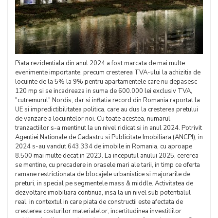
Piata rezidentiala din anul 2024 a fost marcata de mai multe
evenimente importante, precum cresterea TVA-ului la achizitia de
locuinte de la 5% la 9% pentru apartamentele care nu depasesc
120 mp si se incadreaza in suma de 600.000 lei exclusiv TVA,
"cutremurul" Nordis, dar si inflatia record din Romania raportat la
UE si impredictibilitatea politica, care au dus la cresterea pretului
de vanzare a locuintelor noi. Cu toate acestea, numarul
tranzactiilor s-a mentinut la un nivel ridicat si in anul 2024. Potrivit
Agentiei Nationale de Cadastru si Publicitate Imobiliara (ANCPI), in
2024 s-au vandut 643.334 de imobile in Romania, cu aproape
8.500 mai multe decat in 2023. La inceputul anului 2025, cererea
se mentine, cu precadere in orasele mari ale tarii, in timp ce oferta
ramane restrictionata de blocajele urbanistice si majorarile de
preturi, in special pe segmentele mass & middle. Activitatea de
dezvoltare imobiliara continua, insa la un nivel sub potentialul
real, in contextul in care piata de constructii este afectata de
cresterea costurilor materialelor, incertitudinea investitiilor