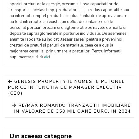
sporirii preturilor la energie, precum si lipsa capacitatilor de
transport. In acelasi timp, producatorii si-au redus capacitatile sau
au intrerupt complet productia. In plus, lanturile de aprovizionare
au fost intrerupte si a existat un deficit de containere si de
personal portuar, precum si o aglomeratie pe navele de marfa si
depozite supraaglomerate in porturile individuale. De asemenea,
anumite rapoarte au indicat „tezaurizarea” pentru a preveni noi
cresteri de preturi si penurii de materiale, ceea ce a dus la
majorarea cererii si, prin urmare, a preturilor. Pentru informatii
suplimentare, click
aici
GENESIS PROPERTY IL NUMESTE PE IONEL
PURICE IN FUNCTIA DE MANAGER EXECUTIV
(CEO)
RE/MAX ROMANIA: TRANZACTII IMOBILIARE
IN VALOARE DE 350 MILIOANE EURO, IN 2024
Din aceeasi categorie