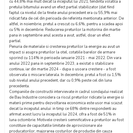
cu 44,8% mai mult decat la inceputul lui 2021, tendinta volatila a
pretului bitumului avand un efect partial stabilizator (dat fiind
faptul ca nivelul de la finele anului precedent era cu 55,9% mai
ridicat fata de cel din perioada de referinta mentionata anterior. De
altfel, in noiembrie, pretul a crescut cu 6,6%, pentru a scadea apoi
cu 5% in decembrie. Reducerea preturilor la motorina din martie
pana in septembrie anul acesta a avut, astfel, doar un efect
partial.
Penuria de materiale si cresterea preturilor la energie au avut un
impact si asupra preturilor la otel, cotatiile barelor de armare
sporind cu 114% in perioada ianuarie 2021 - mai 2022. Din vara
anului 2022 pana in septembrie 2023, a existat o stabilizare
continua, iar din martie 2024 - dupa o usoara crestere - a fost
observata o miscare laterala. In decembrie, pretul a fost cu 1,5%
sub nivelul anului precedent, dar cu 0,9% peste cel din luna
precedenta.
Companiile de constructii intervievate in cadrul sondajului realizat
de Bau Industrie considera ca riscul preturilor ridicate la energie si
materii prime pentru dezvoltarea economica este usor mai scazut
decat la inceputul anului: in timp ce 68% dintre respondenti au
afirmat acest lucru la inceputul lui 2024, cifra a fost de 51% in
luna octombrie. Motivele cresterii semnificative a preturilor au fost
constituie de capacitatile limitate de aprovizionare ale
producatorilor, majorarea costurilor de productie din cauza