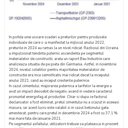
In pofida unei usoare scaderi a preturilor pentru produsele
individuale de care s-a manifestat la mijlocul anului 2022,
preturile in 2024 au ramas la un nivel ridicat. Razboiul din Ucraina
a impulsionat tendinta puternic ascendenta pe segmentul
materialelor de constructii, arata un raport Bau Industrie care
analizeaza situatia de pe piata din Germania. Astfel, in noiembrie
2024, nivelul cotatiilor pentru majoritatea materialelor de
constructie era inca semnificativ mai ridicat decat la inceputul
anului 2021, cand au inceput cresterile puternice.
In cazul cimentului, majorarea puternica a tarifelor la energie a
avut un impact deosebit de negativ, avand in vedere caracterul
pronuntat energofag al productiei. Chiar si dupa ce factorul
declansator a fost eliminat, pretul cimentului nu a scazut in aceeasi
masura, iar acest lucru este valabil si in cazul betonului gata
amestecat, pentru care pretul in decembrie 2024 a fost cu 37,1 %
mai mare fata de ianuarie 2021.
Pe segmentul asfaltului, utilizatorii trebuie sa plateasca in prezent