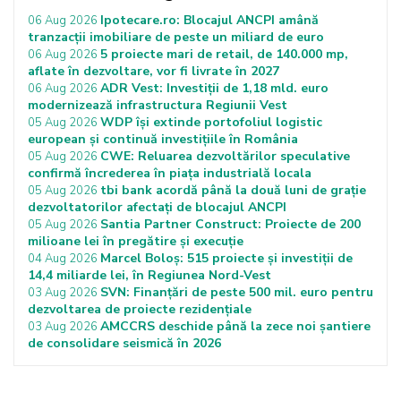
Ipotecare.ro: Blocajul ANCPI amână
06 Aug 2026
tranzacții imobiliare de peste un miliard de euro
5 proiecte mari de retail, de 140.000 mp,
06 Aug 2026
aflate în dezvoltare, vor fi livrate în 2027
ADR Vest: Investiții de 1,18 mld. euro
06 Aug 2026
modernizează infrastructura Regiunii Vest
WDP își extinde portofoliul logistic
05 Aug 2026
european și continuă investițiile în România
CWE: Reluarea dezvoltărilor speculative
05 Aug 2026
confirmă încrederea în piața industrială locala
tbi bank acordă până la două luni de grație
05 Aug 2026
dezvoltatorilor afectați de blocajul ANCPI
Santia Partner Construct: Proiecte de 200
05 Aug 2026
milioane lei în pregătire și execuție
Marcel Boloș: 515 proiecte și investiții de
04 Aug 2026
14,4 miliarde lei, în Regiunea Nord-Vest
SVN: Finanțări de peste 500 mil. euro pentru
03 Aug 2026
dezvoltarea de proiecte rezidențiale
AMCCRS deschide până la zece noi șantiere
03 Aug 2026
de consolidare seismică în 2026