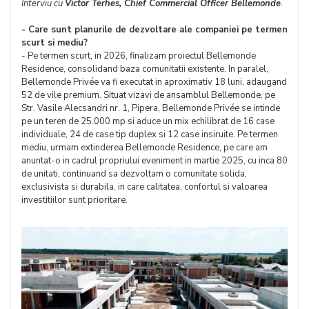
Interviu cu
Victor Terhes, Chief Commercial Officer Bellemonde
.
- Care sunt planurile de dezvoltare ale companiei pe termen
scurt si mediu?
- Pe termen scurt, in 2026, finalizam proiectul Bellemonde
Residence, consolidand baza comunitatii existente. In paralel,
Bellemonde Privée va fi executat in aproximativ 18 luni, adaugand
52 de vile premium. Situat vizavi de ansamblul Bellemonde, pe
Str. Vasile Alecsandri nr. 1, Pipera, Bellemonde Privée se intinde
pe un teren de 25.000 mp si aduce un mix echilibrat de 16 case
individuale, 24 de case tip duplex si 12 case insiruite. Pe termen
mediu, urmam extinderea Bellemonde Residence, pe care am
anuntat-o in cadrul propriului eveniment in martie 2025, cu inca 80
de unitati, continuand sa dezvoltam o comunitate solida,
exclusivista si durabila, in care calitatea, confortul si valoarea
investitiilor sunt prioritare.