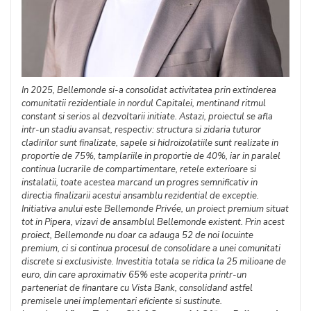
In 2025, Bellemonde si-a consolidat activitatea prin extinderea
comunitatii rezidentiale in nordul Capitalei, mentinand ritmul
constant si serios al dezvoltarii initiate. Astazi, proiectul se afla
intr-un stadiu avansat, respectiv: structura si zidaria tuturor
cladirilor sunt finalizate, sapele si hidroizolatiile sunt realizate in
proportie de 75%, tamplariile in proportie de 40%, iar in paralel
continua lucrarile de compartimentare, retele exterioare si
instalatii, toate acestea marcand un progres semnificativ in
directia finalizarii acestui ansamblu rezidential de exceptie.
Initiativa anului este Bellemonde Privée, un proiect premium situat
tot in Pipera, vizavi de ansamblul Bellemonde existent. Prin acest
proiect, Bellemonde nu doar ca adauga 52 de noi locuinte
premium, ci si continua procesul de consolidare a unei comunitati
discrete si exclusiviste. Investitia totala se ridica la 25 milioane de
euro, din care aproximativ 65% este acoperita printr-un
parteneriat de finantare cu Vista Bank, consolidand astfel
premisele unei implementari eficiente si sustinute.