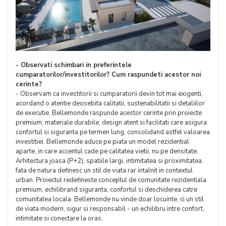
- Observati schimbari in preferintele
cumparatorilor/investitorilor? Cum raspundeti acestor noi
cerinte?
- Observam ca investitorii si cumparatorii devin tot mai exigenti,
acordand o atentie deosebita calitatii, sustenabilitatii si detaliilor
de executie. Bellemonde raspunde acestor cerinte prin proiecte
premium, materiale durabile, design atent si facilitati care asigura
confortul si siguranta pe termen lung, consolidand astfel valoarea
investitiei. Bellemonde aduce pe piata un model rezidential
aparte, in care accentul cade pe calitatea vietii, nu pe densitate.
Arhitectura joasa (P+2), spatiile largi, intimitatea si proximitatea
fata de natura definesc un stil de viata rar intalnit in contextul
urban. Proiectul redefineste conceptul de comunitate rezidentiala
premium, echilibrand siguranta, confortul si deschiderea catre
comunitatea locala. Bellemonde nu vinde doar locuinte, ci un stil
de viata modern, sigur si responsabil - un echilibru intre confort,
intimitate si conectare la oras.