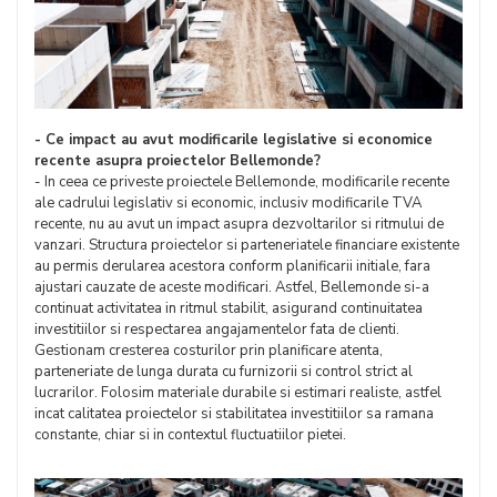
- Ce impact au avut modificarile legislative si economice
recente asupra proiectelor Bellemonde?
- In ceea ce priveste proiectele Bellemonde, modificarile recente
ale cadrului legislativ si economic, inclusiv modificarile TVA
recente, nu au avut un impact asupra dezvoltarilor si ritmului de
vanzari. Structura proiectelor si parteneriatele financiare existente
au permis derularea acestora conform planificarii initiale, fara
ajustari cauzate de aceste modificari. Astfel, Bellemonde si-a
continuat activitatea in ritmul stabilit, asigurand continuitatea
investitiilor si respectarea angajamentelor fata de clienti.
Gestionam cresterea costurilor prin planificare atenta,
parteneriate de lunga durata cu furnizorii si control strict al
lucrarilor. Folosim materiale durabile si estimari realiste, astfel
incat calitatea proiectelor si stabilitatea investitiilor sa ramana
constante, chiar si in contextul fluctuatiilor pietei.