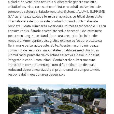
a cladirilor, ventilarea naturala si distantele generoase intre
unitatile low-rise, care sunt combinate cu solutii active, inclusiv
pompe de caldura si fatade ventilate. Sistemul ALUMIL SUPREME
S77 garanteaza izolatie termica si acustica, certificat de institute
internationale de top, si este produs folosind 80% materiale
reciclate. Toata iluminarea exterioara utilizeaza tehnologie LED cu
consum redus. Fatadele ventilate reduc necesarul de intretinere
pe termen lung, necesitand doar curatare periodica in loc de
renovare. Amenajarile peisagistice extinse au fost proiectate sa
fie, in mare parte, autosustenabile. Aceste masuri diminueaza
consumul de resurse si imbunatatesc calitatea mediului. Nu in
ultimul rand, punctele de colectare selectiva a deseurilor sunt
integrate in cadrul comunitatii. Containerele subterane sunt
impartite in compartimente pentru diferite tipuri de deseuri,
reducand dezordinea vizuala si promovand un comportament
responsabil in gestionarea deseurilor.