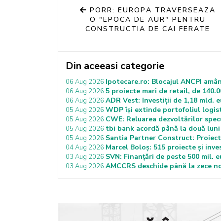
PORR: EUROPA TRAVERSEAZA
O "EPOCA DE AUR" PENTRU
CONSTRUCTIA DE CAI FERATE
Din aceeasi categorie
Ipotecare.ro: Blocajul ANCPI amân
06 Aug 2026
5 proiecte mari de retail, de 140.0
06 Aug 2026
ADR Vest: Investiții de 1,18 mld. 
06 Aug 2026
WDP își extinde portofoliul logist
05 Aug 2026
CWE: Reluarea dezvoltărilor specu
05 Aug 2026
tbi bank acordă până la două luni 
05 Aug 2026
Santia Partner Construct: Proiecte
05 Aug 2026
Marcel Boloș: 515 proiecte și inves
04 Aug 2026
SVN: Finanțări de peste 500 mil. 
03 Aug 2026
AMCCRS deschide până la zece noi
03 Aug 2026