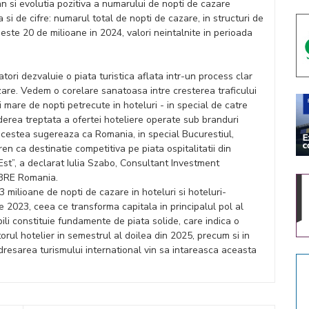
ian si evolutia pozitiva a numarului de nopti de cazare
si de cifre: numarul total de nopti de cazare, in structuri de
peste 20 de milioane in 2024, valori neintalnite in perioada
atori dezvaluie o piata turistica aflata intr-un process clar
zare. Vedem o corelare sanatoasa intre cresterea traficului
 mare de nopti petrecute in hoteluri - in special de catre
tinderea treptata a ofertei hoteliere operate sub branduri
acestea sugereaza ca Romania, in special Bucurestiul,
ren ca destinatie competitiva pe piata ospitalitatii din
Est”, a declarat Iulia Szabo, Consultant Investment
CBRE Romania.
3 milioane de nopti de cazare in hoteluri si hoteluri-
2023, ceea ce transforma capitala in principalul pol al
abili constituie fundamente de piata solide, care indica o
torul hotelier in semestrul al doilea din 2025, precum si in
dresarea turismului international vin sa intareasca aceasta