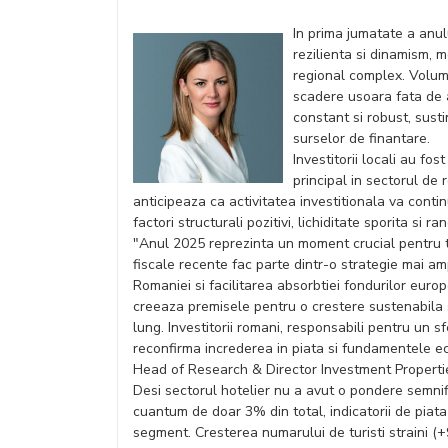
In prima jumatate a anul
rezilienta si dinamism, m
regional complex. Volumul
scadere usoara fata de 
constant si robust, susti
surselor de finantare.
Investitorii locali au fos
principal in sectorul de 
anticipeaza ca activitatea investitionala va contin
factori structurali pozitivi, lichiditate sporita si
"Anul 2025 reprezinta un moment crucial pentru t
fiscale recente fac parte dintr-o strategie mai ampl
Romaniei si facilitarea absorbtiei fondurilor eur
creeaza premisele pentru o crestere sustenabila si
lung. Investitorii romani, responsabili pentru un sfe
reconfirma increderea in piata si fundamentele 
Head of Research & Director Investment Propert
Desi sectorul hotelier nu a avut o pondere semnif
cuantum de doar 3% din total, indicatorii de piata
segment. Cresterea numarului de turisti straini (