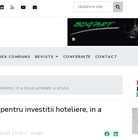
DEX COMPANII
REVISTE
CONFERINȚE
CONTACT
oteliere, in a doua jumatate a anului
entru investitii hoteliere, in a
GUST 2025
AG&F