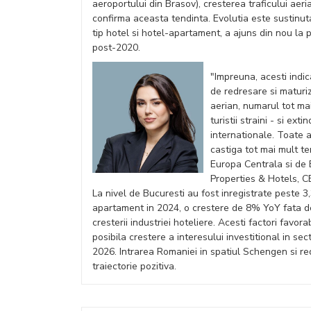
aeroportului din Brasov), cresterea traficului aer
confirma aceasta tendinta. Evolutia este sustinuta 
tip hotel si hotel-apartament, a ajuns din nou la 
post-2020.
"Impreuna, acesti indic
de redresare si maturi
aerian, numarul tot mai
turistii straini - si ex
internationale. Toate 
castiga tot mai mult te
Europa Centrala si de 
Properties & Hotels, 
La nivel de Bucuresti au fost inregistrate peste 3,
apartament in 2024, o crestere de 8% YoY fata de 
cresterii industriei hoteliere. Acesti factori favor
posibila crestere a interesului investitional in sec
2026. Intrarea Romaniei in spatiul Schengen si re
traiectorie pozitiva.