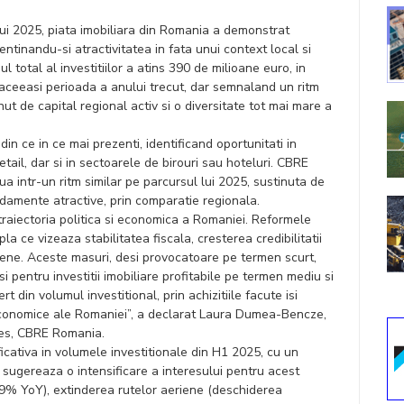
ui 2025, piata imobiliara din Romania a demonstrat
entinandu-si atractivitatea in fata unui context local si
 total al investitiilor a atins 390 de milioane euro, in
aceeasi perioada a anului trecut, dar semnaland un ritm
nut de capital regional activ si o diversitate tot mai mare a
t din ce in ce mai prezenti, identificand oportunitati in
retail, dar si in sectoarele de birouri sau hoteluri. CBRE
ua intr-un ritm similar pe parcursul lui 2025, sustinuta de
 randamente atractive, prin comparatie regionala.
raiectoria politica si economica a Romaniei. Reformele
a ce vizeaza stabilitatea fiscala, cresterea credibilitatii
opene. Aceste masuri, desi provocatoare pe termen scurt,
 pentru investitii imobiliare profitabile pe termen mediu si
rt din volumul investitional, prin achizitiile facute isi
economice ale Romaniei”, a declarat Laura Dumea-Bencze,
ies, CBRE Romania.
icativa in volumele investitionale din H1 2025, cu un
 sugereaza o intensificare a interesului pentru acest
+9% YoY), extinderea rutelor aeriene (deschiderea