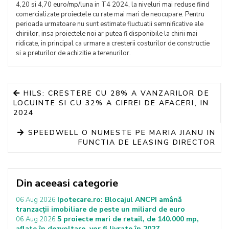
4,20 si 4,70 euro/mp/luna in T4 2024, la niveluri mai reduse fiind
comercializate proiectele cu rate mai mari de neocupare. Pentru
perioada urmatoare nu sunt estimate fluctuatii semnificative ale
chiriilor, insa proiectele noi ar putea fi disponibile la chirii mai
ridicate, in principal ca urmare a cresterii costurilor de constructie
si a preturilor de achizitie a terenurilor.
HILS: CRESTERE CU 28% A VANZARILOR DE
LOCUINTE SI CU 32% A CIFREI DE AFACERI, IN
2024
SPEEDWELL O NUMESTE PE MARIA JIANU IN
FUNCTIA DE LEASING DIRECTOR
Din aceeasi categorie
Ipotecare.ro: Blocajul ANCPI amână
06 Aug 2026
tranzacții imobiliare de peste un miliard de euro
5 proiecte mari de retail, de 140.000 mp,
06 Aug 2026
aflate în dezvoltare, vor fi livrate în 2027