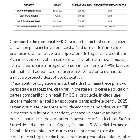
Companiile din domeniul FMCG si de retail au fost cei mai activi
chiriasi pe piata inchirierilor, acestia fiind urmati de firmele de
productie si automotive si de operatorii de logistica si distributie.
Avand in vedere evolutia cererii si a activitatii de tranzactionare,
rata de neocupare a inregistrat o usoara crestere la 4,9%, la nivel
national, fiind asteptata o reducere in 2025 datorita numarului
limitat de proiecte dezvoltate speculativ.
"Piata spatiilor logistice si industriale din Romania trece printr-o
perioada de stabilizare, cu livrari in crestere si o cerere solida din
partea companiilor din retail, FMCG si productie. In ciuda unei
usoare majorari a ratei de neocupare, perspectivele pentru 2025
raman optimiste, deoarece evolutia economica pozitiva, cu un PIB
in crestere si o inflatie in scadere, creeaza un context favorabil
pentru continuarea dezvoltarilor in acest sector", a declarat Stefan
Surcel, Head of Industrial Agency Cushman & Wakefield Echinox.
Chiriile de referinta din Bucuresti si din principalele destinatii
industriale si logistice din tara au ramas in general constante, intre