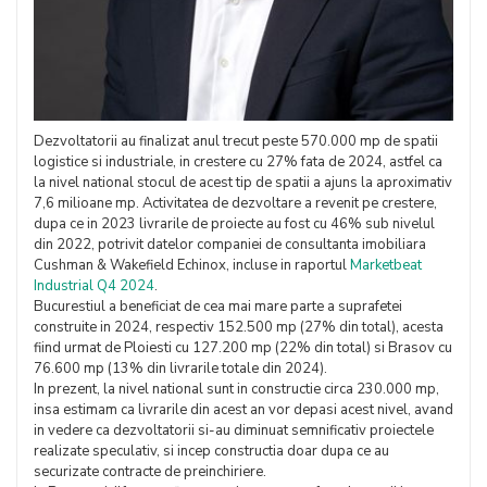
Dezvoltatorii au finalizat anul trecut peste 570.000 mp de spatii
logistice si industriale, in crestere cu 27% fata de 2024, astfel ca
la nivel national stocul de acest tip de spatii a ajuns la aproximativ
7,6 milioane mp. Activitatea de dezvoltare a revenit pe crestere,
dupa ce in 2023 livrarile de proiecte au fost cu 46% sub nivelul
din 2022, potrivit datelor companiei de consultanta imobiliara
Cushman & Wakefield Echinox, incluse in raportul
Marketbeat
Industrial Q4 2024
.
Bucurestiul a beneficiat de cea mai mare parte a suprafetei
construite in 2024, respectiv 152.500 mp (27% din total), acesta
fiind urmat de Ploiesti cu 127.200 mp (22% din total) si Brasov cu
76.600 mp (13% din livrarile totale din 2024).
In prezent, la nivel national sunt in constructie circa 230.000 mp,
insa estimam ca livrarile din acest an vor depasi acest nivel, avand
in vedere ca dezvoltatorii si-au diminuat semnificativ proiectele
realizate speculativ, si incep constructia doar dupa ce au
securizate contracte de preinchiriere.