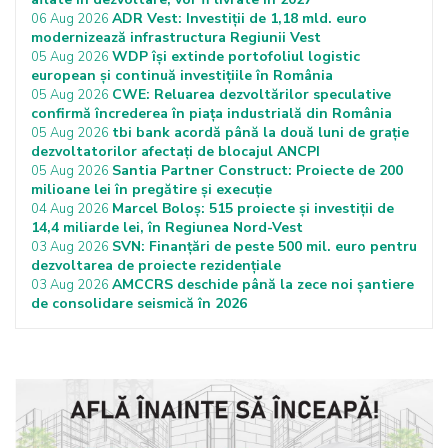
ADR Vest: Investiții de 1,18 mld. euro
06 Aug 2026
modernizează infrastructura Regiunii Vest
WDP își extinde portofoliul logistic
05 Aug 2026
european și continuă investițiile în România
CWE: Reluarea dezvoltărilor speculative
05 Aug 2026
confirmă încrederea în piața industrială din România
tbi bank acordă până la două luni de grație
05 Aug 2026
dezvoltatorilor afectați de blocajul ANCPI
Santia Partner Construct: Proiecte de 200
05 Aug 2026
milioane lei în pregătire și execuție
Marcel Boloș: 515 proiecte și investiții de
04 Aug 2026
14,4 miliarde lei, în Regiunea Nord-Vest
SVN: Finanțări de peste 500 mil. euro pentru
03 Aug 2026
dezvoltarea de proiecte rezidențiale
AMCCRS deschide până la zece noi șantiere
03 Aug 2026
de consolidare seismică în 2026