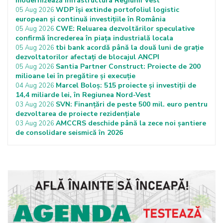
modernizează infrastructura Regiunii Vest
WDP își extinde portofoliul logistic
05 Aug 2026
european și continuă investițiile în România
CWE: Reluarea dezvoltărilor speculative
05 Aug 2026
confirmă încrederea în piața industrială locala
tbi bank acordă până la două luni de grație
05 Aug 2026
dezvoltatorilor afectați de blocajul ANCPI
Santia Partner Construct: Proiecte de 200
05 Aug 2026
milioane lei în pregătire și execuție
Marcel Boloș: 515 proiecte și investiții de
04 Aug 2026
14,4 miliarde lei, în Regiunea Nord-Vest
SVN: Finanțări de peste 500 mil. euro pentru
03 Aug 2026
dezvoltarea de proiecte rezidențiale
AMCCRS deschide până la zece noi șantiere
03 Aug 2026
de consolidare seismică în 2026