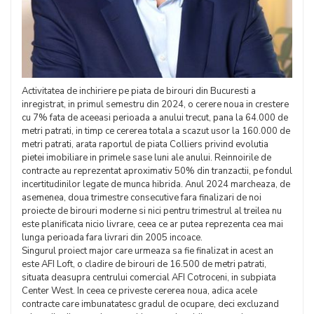
Activitatea de inchiriere pe piata de birouri din Bucuresti a
inregistrat, in primul semestru din 2024, o cerere noua in crestere
cu 7% fata de aceeasi perioada a anului trecut, pana la 64.000 de
metri patrati, in timp ce cererea totala a scazut usor la 160.000 de
metri patrati, arata raportul de piata Colliers privind evolutia
pietei imobiliare in primele sase luni ale anului. Reinnoirile de
contracte au reprezentat aproximativ 50% din tranzactii, pe fondul
incertitudinilor legate de munca hibrida. Anul 2024 marcheaza, de
asemenea, doua trimestre consecutive fara finalizari de noi
proiecte de birouri moderne si nici pentru trimestrul al treilea nu
este planificata nicio livrare, ceea ce ar putea reprezenta cea mai
lunga perioada fara livrari din 2005 incoace.
Singurul proiect major care urmeaza sa fie finalizat in acest an
este AFI Loft, o cladire de birouri de 16.500 de metri patrati,
situata deasupra centrului comercial AFI Cotroceni, in subpiata
Center West. In ceea ce priveste cererea noua, adica acele
contracte care imbunatatesc gradul de ocupare, deci excluzand