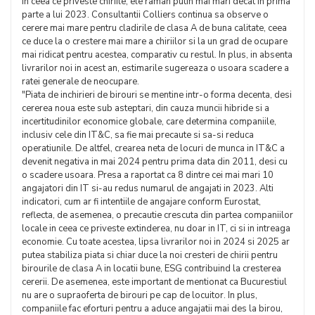
In ceea ce priveste chiriile, ele raman putin mai mari decat in prima
parte a lui 2023. Consultantii Colliers continua sa observe o
cerere mai mare pentru cladirile de clasa A de buna calitate, ceea
ce duce la o crestere mai mare a chiriilor si la un grad de ocupare
mai ridicat pentru acestea, comparativ cu restul. In plus, in absenta
livrarilor noi in acest an, estimarile sugereaza o usoara scadere a
ratei generale de neocupare.
"Piata de inchirieri de birouri se mentine intr-o forma decenta, desi
cererea noua este sub asteptari, din cauza muncii hibride si a
incertitudinilor economice globale, care determina companiile,
inclusiv cele din IT&C, sa fie mai precaute si sa-si reduca
operatiunile. De altfel, crearea neta de locuri de munca in IT&C a
devenit negativa in mai 2024 pentru prima data din 2011, desi cu
o scadere usoara. Presa a raportat ca 8 dintre cei mai mari 10
angajatori din IT si-au redus numarul de angajati in 2023. Alti
indicatori, cum ar fi intentiile de angajare conform Eurostat,
reflecta, de asemenea, o precautie crescuta din partea companiilor
locale in ceea ce priveste extinderea, nu doar in IT, ci si in intreaga
economie. Cu toate acestea, lipsa livrarilor noi in 2024 si 2025 ar
putea stabiliza piata si chiar duce la noi cresteri de chirii pentru
birourile de clasa A in locatii bune, ESG contribuind la cresterea
cererii. De asemenea, este important de mentionat ca Bucurestiul
nu are o supraoferta de birouri pe cap de locuitor. In plus,
companiile fac eforturi pentru a aduce angajatii mai des la birou,