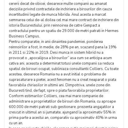
cererii decat de obicei, deoarece multe companii au amanat
deciziile privind contractele de inchiriere a birourilor din cauza
incertitudinii legate de munca hibrida. Anul acesta a marcat
semnarea celui de-al doilea cel mai mare contract de inchiriere din
istoria Bucurestiului, prin reinnoirea de catre Genpact a
contractului pentru un spatiu de 29.000 de metri patrati in Hermes
Business Campus.
Pentru comparatie, in anii dinaintea pandemiei, ponderea
reinnoirilor a fost, in medie, de 28% pe an, scazand pana la 19%
in 2011 si 22% in 2019. Desi munca in sistem hibrid nu a
provocat o „apocalipsa a birourilor” asa cum se anticipa acum
cativa ani, aceasta a determinat totusi unele companii sa reduca
spatiul de birouri ocupat, subliniaza consultantii Colliers. Cu toate
acestea, deoarece Romania nu a avut initial o problema de
suprasaturare a pietei, acest fenomen nu a creat neaparat o piata
favorabila chiriasilor in ultimii ani. Dimpotriva, unele zone din
Bucuresti tind, de fapt, spre o piata favorabila proprietarilor.
Conform estimarilor Colliers, cea mai mare companie de
administrare a proprietatilor de birouri din Romania, cu aproape
600.000 de metri patrati sub gestionare, prezenta angajatilor a
crescut in ultimul an si jumatate, ajungand la aproximativ 55% in
prima parte a acestui an, comparativ cu aproximativ 40% in urma
cu un an.