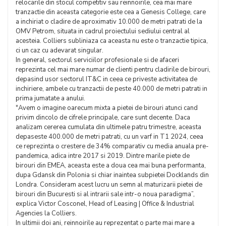
relocarile din stocul competitiv sau reinnoirile, cea mai mare
tranzactie din aceasta categorie este cea a Genesis College, care
a inchiriat o cladire de aproximativ 10.000 de metri patrati de la
OMV Petrom, situata in cadrul proiectului sediului central al
acesteia. Colliers subliniaza ca aceasta nu este o tranzactie tipica,
ci un caz cu adevarat singular.
In general, sectorul serviciilor profesionale si de afaceri
reprezinta cel mai mare numar de clienti pentru cladirile de birouri,
depasind usor sectorul IT&C in ceea ce priveste activitatea de
inchiriere, ambele cu tranzactii de peste 40.000 de metri patrati in
prima jumatate a anului.
"Avem o imagine oarecum mixta a pietei de birouri atunci cand
privim dincolo de cifrele principale, care sunt decente. Daca
analizam cererea cumulata din ultimele patru trimestre, aceasta
depaseste 400.000 de metri patrati, cu un varf in T1 2024, ceea
ce reprezinta o crestere de 34% comparativ cu media anuala pre-
pandemica, adica intre 2017 si 2019. Dintre marile piete de
birouri din EMEA, aceasta este a doua cea mai buna performanta,
dupa Gdansk din Polonia si chiar inaintea subpietei Docklands din
Londra. Consideram acest lucru un semn al maturizarii pietei de
birouri din Bucuresti si al intrarii sale intr-o noua paradigma”,
explica Victor Cosconel, Head of Leasing | Office & Industrial
Agencies la Colliers.
In ultimii doi ani, reinnoirile au reprezentat o parte mai mare a