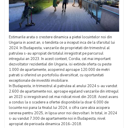
Estimarile arata o crestere dinamica a pietei locuintelor noi din
Ungaria in acest an, o tendinta ce a inceput inca de la sfarsitul lui
2024. In Budapesta, vanzarile de proprietati din trimestrul al
patrulea s-au apropiat de totalul inregistrat pe parcursul
intregului an 2023. In acest context, Cordia, cel mai important
dezvoltator rezidential din Ungaria, isi extinde oferta cu peste
1.000 de apartamente, acoperind aproape 120.000 de metri
patrati si oferind un portofoliu diversificat, cu oportunitati
exceptionale de investitii imobiliare.
In Budapesta, in trimestrul al patrulea al anului 2024 s-au vandut
2.600 de apartamente noi, aproape egaland vanzarile din intregul
an 2023 si inregistrand cel mai ridicat nivel din 2018. Acest avans
a condus la o scadere a ofertei disponibile la doar 6.000 de
locuinte noi pana la finalul lui 2024, o cifra care abia acopera
cererea pentru 2025, in lipsa unor noi dezvoltari. In total, in 2024
s-au vandut 7.300 de apartamente noi in Budapesta, nivel
apropiat de perioada dinamica 2016–2018.