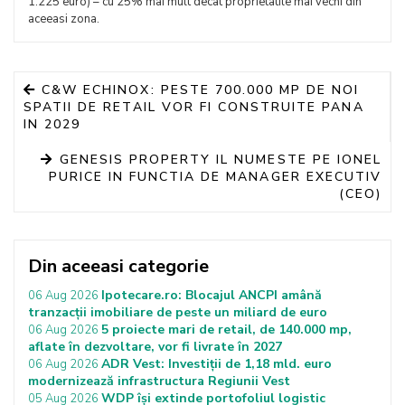
1.225 euro) – cu 25% mai mult decat proprietatile mai vechi din
aceeasi zona.
C&W ECHINOX: PESTE 700.000 MP DE NOI
SPATII DE RETAIL VOR FI CONSTRUITE PANA
IN 2029
GENESIS PROPERTY IL NUMESTE PE IONEL
PURICE IN FUNCTIA DE MANAGER EXECUTIV
(CEO)
Din aceeasi categorie
Ipotecare.ro: Blocajul ANCPI amână
06 Aug 2026
tranzacții imobiliare de peste un miliard de euro
5 proiecte mari de retail, de 140.000 mp,
06 Aug 2026
aflate în dezvoltare, vor fi livrate în 2027
ADR Vest: Investiții de 1,18 mld. euro
06 Aug 2026
modernizează infrastructura Regiunii Vest
WDP își extinde portofoliul logistic
05 Aug 2026