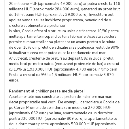
20 milioane HUF (aproximativ 49.000 euro) ar putea creste la 116
milioane HUF (aproximativ 284.000 euro), generand un profit brut
de 16 milioane HUF (aproximativ 39.000 euro). Investitorii pot
apoi sa vanda sau sa inchirieze proprietatea, beneficiind de o
crestere suplimentara a preturilor.
In plus, Cordia ofera si o structura unica de finantare 10/90 pentru
multe apartamente incepand cu luna februarie. Aceasta structura
permite cumparatorilor sa plateasca un avans pentru o locuinta
de doar 10% din pretul de achizitie si sa plateasca restul de 90%
la finalizare, ceea ce ar putea duce la randamente mai mari.
Anul trecut, cresterile de preturi au depasit 5%: in Buda, pretul
mediu brut pe metru patrat (excluzand proiectele de lux) a crescut
cu 13% la 1.930.000 HUF (aproximativ 4.700 euro), in timp ce in
Pesta, a crescut cu 9% la 1,5 milioane HUF (aproximativ 3.870
euro).
Randament al chiriilor peste media pietei
Apartamentele nou construite au preturi de inchiriere mai mari
decat proprietatile mai vechi. De exemplu, garsonierele Cordia de
pe Corvin Promenade se inchiriaza in medie cu 270.000 HUF
(aproximativ 662 euro) pe luna, apartamentele cu un dormitor
pentru 330.000 HUF (aproximativ 809 euro) si apartamentele cu
doua dormitoare pentru aproximativ 500.000 HUF (aproximativ