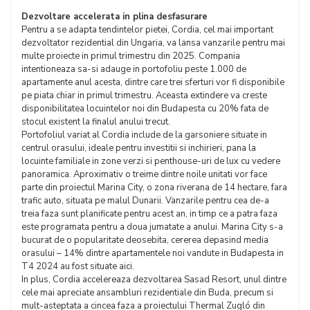
Dezvoltare accelerata in plina desfasurare
Pentru a se adapta tendintelor pietei, Cordia, cel mai important
dezvoltator rezidential din Ungaria, va lansa vanzarile pentru mai
multe proiecte in primul trimestru din 2025. Compania
intentioneaza sa-si adauge in portofoliu peste 1.000 de
apartamente anul acesta, dintre care trei sferturi vor fi disponibile
pe piata chiar in primul trimestru. Aceasta extindere va creste
disponibilitatea locuintelor noi din Budapesta cu 20% fata de
stocul existent la finalul anului trecut.
Portofoliul variat al Cordia include de la garsoniere situate in
centrul orasului, ideale pentru investitii si inchirieri, pana la
locuinte familiale in zone verzi si penthouse-uri de lux cu vedere
panoramica. Aproximativ o treime dintre noile unitati vor face
parte din proiectul Marina City, o zona riverana de 14 hectare, fara
trafic auto, situata pe malul Dunarii. Vanzarile pentru cea de-a
treia faza sunt planificate pentru acest an, in timp ce a patra faza
este programata pentru a doua jumatate a anului. Marina City s-a
bucurat de o popularitate deosebita, cererea depasind media
orasului – 14% dintre apartamentele noi vandute in Budapesta in
T4 2024 au fost situate aici.
In plus, Cordia accelereaza dezvoltarea Sasad Resort, unul dintre
cele mai apreciate ansambluri rezidentiale din Buda, precum si
mult-asteptata a cincea faza a proiectului Thermal Zugló din