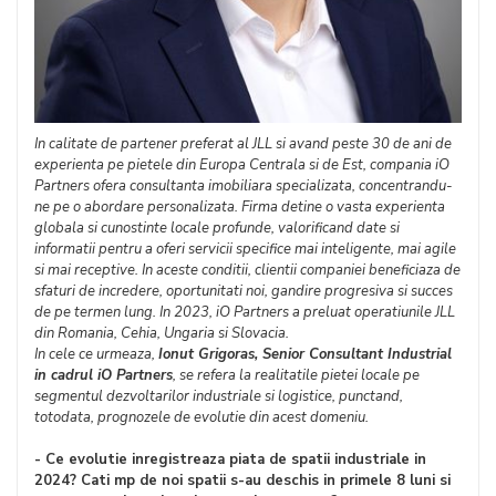
In calitate de partener preferat al JLL si avand peste 30 de ani de
experienta pe pietele din Europa Centrala si de Est, compania iO
Partners ofera consultanta imobiliara specializata, concentrandu-
ne pe o abordare personalizata. Firma detine o vasta experienta
globala si cunostinte locale profunde, valorificand date si
informatii pentru a oferi servicii specifice mai inteligente, mai agile
si mai receptive. In aceste conditii, clientii companiei beneficiaza de
sfaturi de incredere, oportunitati noi, gandire progresiva si succes
de pe termen lung. In 2023, iO Partners a preluat operatiunile JLL
din Romania, Cehia, Ungaria si Slovacia.
In cele ce urmeaza,
Ionut Grigoras, Senior Consultant Industrial
in cadrul iO Partners
, se refera la realitatile pietei locale pe
segmentul dezvoltarilor industriale si logistice, punctand,
totodata, prognozele de evolutie din acest domeniu.
- Ce evolutie inregistreaza piata de spatii industriale in
2024? Cati mp de noi spatii s-au deschis in primele 8 luni si