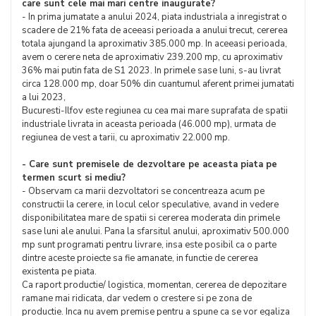
care sunt cele mai mari centre inaugurate?
- In prima jumatate a anului 2024, piata industriala a inregistrat o
scadere de 21% fata de aceeasi perioada a anului trecut, cererea
totala ajungand la aproximativ 385.000 mp. In aceeasi perioada,
avem o cerere neta de aproximativ 239.200 mp, cu aproximativ
36% mai putin fata de S1 2023. In primele sase luni, s-au livrat
circa 128.000 mp, doar 50% din cuantumul aferent primei jumatati
a lui 2023,
Bucuresti-Ilfov este regiunea cu cea mai mare suprafata de spatii
industriale livrata in aceasta perioada (46.000 mp), urmata de
regiunea de vest a tarii, cu aproximativ 22.000 mp.
- Care sunt premisele de dezvoltare pe aceasta piata pe
termen scurt si mediu?
- Observam ca marii dezvoltatori se concentreaza acum pe
constructii la cerere, in locul celor speculative, avand in vedere
disponibilitatea mare de spatii si cererea moderata din primele
sase luni ale anului. Pana la sfarsitul anului, aproximativ 500.000
mp sunt programati pentru livrare, insa este posibil ca o parte
dintre aceste proiecte sa fie amanate, in functie de cererea
existenta pe piata.
Ca raport productie/ logistica, momentan, cererea de depozitare
ramane mai ridicata, dar vedem o crestere si pe zona de
productie. Inca nu avem premise pentru a spune ca se vor egaliza