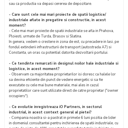
sau ca productia va depasi cererea de depozitare.
- Care sunt cele mai mari proiecte de spatii logistice/
industriale aflate in pregatire si constructie, in acest
moment?
- Cele mai mari proiecte de spatii industriale se afla in Prahova,
Ploiesti, urmate de Turda, Brasov si Slatina.
In genera, vedem o crestere in zona de est, cu precadere in Iasi, pe
fondul extinderii infrastructurii de transport (autostrada A7) si
Constanta, un oras cu potential datorita dezvoltarii portului.
- Ce tendinte remarcati in designul noilor hale industriale si
logistice, in acest moment?
- Observam ca majoritatea proprietarilor isi doresc ca halele lor
sa devina eficiente din punct de vedere energetic si sa fie
executate cu cele mai bune materiale, mai ales in cazul
proprietatilor care sunt utilizate direct de catre proprietar ("owner
occupiers").
- Ce evolutie inregistreaza iO Partners, in sectorul
industrial, in acest context general al pietei?
- Compania noastra si-a pastrat in primele 6 luni pozitia de lider
in domeniul consultantei pentru inchirierea de spatii industriale, cu