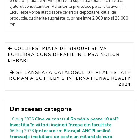
o cota de piata de 40% raportat la suprafata totala inchiriata cu
ajutorul consultantilor. Referitor la proiectele pe care le avem in
lucru, este vorba atat despre cereri de depozitare, cat si de
productie, cu diferite suprafete, cuprinse intre 2.000 mp si 20.000
mp.
COLLIERS: PIATA DE BIROURI SE VA
ECHILIBRA CONSIDERABIL IN LIPSA NOILOR
LIVRARI
SE LANSEAZA CATALOGUL DE REAL ESTATE
ROMANIA SOTHEBY’S INTERNATIONAL REALTY
2024
Din aceeasi categorie
Cine va construi România peste 10 ani?
10 Aug 2026
Investiția în viitorii ingineri începe din facultate
Ipotecare.ro: Blocajul ANCPI amână
06 Aug 2026
tranzacții imobiliare de peste un miliard de euro