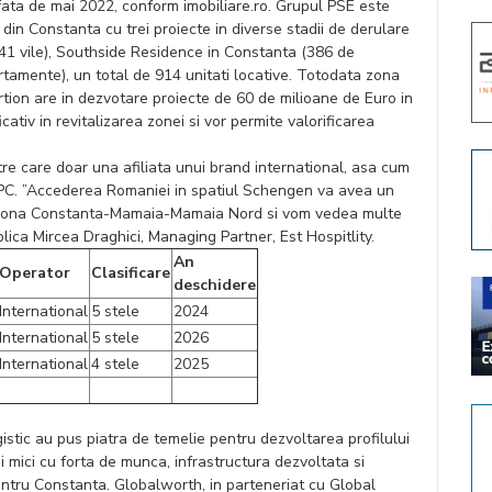
 fata de mai 2022, conform imobiliare.ro. Grupul PSE este
li din Constanta cu trei proiecte in diverse stadii de derulare
1 vile), Southside Residence in Constanta (386 de
tamente), un total de 914 unitati locative. Totodata zona
ertion are in dezvotare proiecte de 60 de milioane de Euro in
ativ in revitalizarea zonei si vor permite valorificarea
tre care doar una afiliata unui brand international, asa cum
RPC. ”Accederea Romaniei in spatiul Schengen va avea un
 in zona Constanta-Mamaia-Mamaia Nord si vom vedea multe
xplica Mircea Draghici, Managing Partner, Est Hospitlity.
An
Operator
Clasificare
deschidere
International
5 stele
2024
International
5 stele
2026
International
4 stele
2025
 logistic au pus piatra de temelie pentru dezvoltarea profilului
ai mici cu forta de munca, infrastructura dezvoltata si
ntru Constanta. Globalworth, in parteneriat cu Global