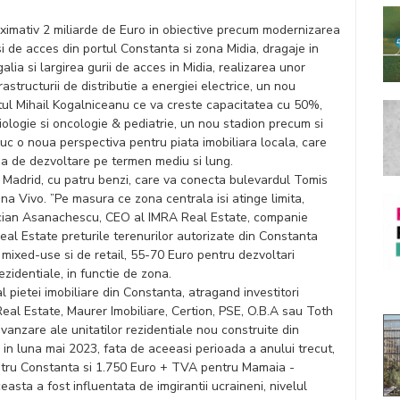
roximativ 2 miliarde de Euro in obiective precum modernizarea
 si de acces din portul Constanta si zona Midia, dragaje in
lia si largirea gurii de acces in Midia, realizarea unor
astructurii de distributie a energiei electrice, un nou
tul Mihail Kogalniceanu ce va creste capacitatea cu 50%,
iologie si oncologie & pediatrie, un nou stadion precum si
c o noua perspectiva pentru piata imobiliara locala, care
pa de dezvoltare pe termen mediu si lung.
d Madrid, cu patru benzi, care va conecta bulevardul Tomis
na Vivo. ”Pe masura ce zona centrala isi atinge limita,
Lucian Asanachescu, CEO al IMRA Real Estate, companie
al Estate preturile terenurilor autorizate din Constanta
 mixed-use si de retail, 55-70 Euro pentru dezvoltari
ezidentiale, in functie de zona.
l pietei imobiliare din Constanta, atragand investitori
eal Estate, Maurer Imobiliare, Certion, PSE, O.B.A sau Toth
vanzare ale unitatilor rezidentiale nou construite din
in luna mai 2023, fata de aceeasi perioada a anului trecut,
tru Constanta si 1.750 Euro + TVA pentru Mamaia -
ceasta a fost influentata de imgirantii ucraineni, nivelul