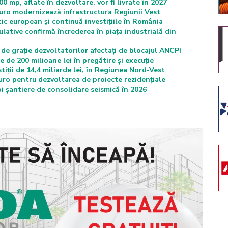
00 mp, aflate în dezvoltare, vor fi livrate în 2027
euro modernizează infrastructura Regiunii Vest
ic european și continuă investițiile în România
lative confirmă încrederea în piața industrială din
de grație dezvoltatorilor afectați de blocajul ANCPI
 de 200 milioane lei în pregătire și execuție
tiții de 14,4 miliarde lei, în Regiunea Nord-Vest
euro pentru dezvoltarea de proiecte rezidențiale
 șantiere de consolidare seismică în 2026