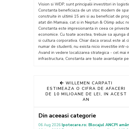
Vision si WDP, sunt principalii investitori in logist
Constanta beneficiaza de un stoc modern de spat
construite in ultimii 15 ani si au beneficiat de 
atat din Mamaia, cat si in Neptun & Olimp aduc no
Constanta este impresionanta in ceea ce priveste 
economice. Cu toate acestea, trebuie sa ajunga di
si cultura corporativa. Chiar daca orasul este al
numar de studenti, nu exista nicio investitie intr-
Avand in vedere localizarea strategica - cel mai m
infrastructura, Constanta are toate avantajele p
WILLEMEN CARPATI
ESTIMEAZA O CIFRA DE AFACERI
DE 10 MILIOANE DE LEI, IN ACEST
AN
Din aceeasi categorie
Ipotecare.ro: Blocajul ANCPI amân
06 Aug 2026