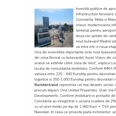
Investitii publice de ap
infrastructurii feroviere
Constanta, Midia si Manga
cheuri, modernizarea infr
terminal pentru aeropor
doua noi spitale de card
noul bulevard Madrid adu
va intra intr-o noua eta
Una din investitiile importante este noul bulevar
din zona Boreal cu bulevardul Aurel Vlaicu din zo
orasul se extinde catre zona de Vest”, explica 
locala de consultanta imobiliara. Conform IMRA Re
variaza intre 225 - 400 Euro/mp pentru dezvoltari
logistice si 350-1.000 Euro/mp pentru dezvoltari r
Rezidentialul
reprezinta cel mai dinamic sector a
precum Impact, One United Properties, Gran Via R
Developments. Conform imobiliare.ro preturile de 
Constanta au inregistrat o usoara scadere de 2% 
cu un pret mediu pe mp de 1.560 Euro + TVA pen
Navodari. In ceea ce priveste piata inchirierilor, a