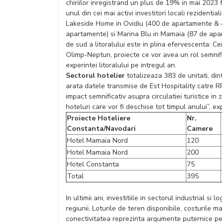
chiriilor inregistrand un plus de 19% in mai 2023
unul din cei mai activi investitori locali rezidentia
Lakeside Home in Ovidiu (400 de apartamente & 4
apartamente) si Marina Blu in Mamaia (87 de apar
de sud a litoralului este in plina efervescenta: C
Olimp-Neptun, proiecte ce vor avea un rol semnific
experintei litoralului pe intregul an.
Sectorul hotelier
totalizeaza 383 de unitati, din
arata datele transmise de Est Hospitality catre 
impact semnificativ asupra circulatiei turistice
hoteluri care vor fi deschise tot timpul anului”, e
Proiecte Hoteliere
Nr.
Constanta/Navodari
Camere
Hotel Mamaia Nord
120
Hotel Mamaia Nord
200
Hotel Constanta
75
Total
395
In ultimii ani, investitiile in sectorul industrial si
regiunii. Loturile de teren disponibile, costurile m
conectivitatea reprezinta argumente puternice pe