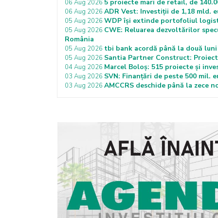
5 proiecte mari de retail, de 140.0
06 Aug 2026
ADR Vest: Investiții de 1,18 mld. 
06 Aug 2026
WDP își extinde portofoliul logist
05 Aug 2026
CWE: Reluarea dezvoltărilor specu
05 Aug 2026
România
tbi bank acordă până la două luni 
05 Aug 2026
Santia Partner Construct: Proiecte
05 Aug 2026
Marcel Boloș: 515 proiecte și inves
04 Aug 2026
SVN: Finanțări de peste 500 mil. 
03 Aug 2026
AMCCRS deschide până la zece noi
03 Aug 2026