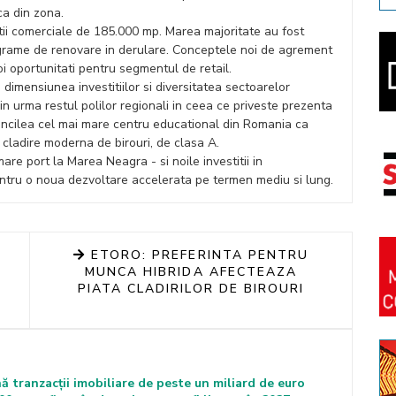
ica din zona.
ii comerciale de 185.000 mp. Marea majoritate au fost
programe de renovare in derulare. Conceptele noi de agrement
i oportunitati pentru segmentul de retail.
dimensiunea investitiilor si diversitatea sectoarelor
n urma restul polilor regionali in ceea ce priveste prezenta
 cincilea cel mai mare centru educational din Romania ca
o cladire moderna de birouri, de clasa A.
are port la Marea Neagra - si noile investitii in
entru o noua dezvoltare accelerata pe termen mediu si lung.
ETORO: PREFERINTA PENTRU
MUNCA HIBRIDA AFECTEAZA
PIATA CLADIRILOR DE BIROURI
ă tranzacții imobiliare de peste un miliard de euro