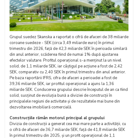
Grupul suedez Skanska a raportat o cifră de afaceri de 38 miliarde
coroane suedeze - SEK (circa 3,49 miliarde euro) în primul
trimestru din 2026, față de 42,3 miliarde SEK în perioada similară
din anul anterior, scăderea fiind de numai 1% după ajustarea
efectelor valutare. Profitul operațional s-a menținut la un nivel
solid, de 1,1 miliarde SEK, iar câștigul pe acțiune a fost de 2,42
SEK, comparativ cu 2,40 SEK în primul trimestru din anul anterior.
Pe baza raportării IFRS, cifra de afaceri a perioadei a fost de
39,36 miliarde SEK, iar profitul operațional a ajuns la 1,36
miliarde SEK. Conducerea grupului descrie începutul de an ca fiind
solid, susținut de evoluția bună a diviziei de construcții în
principalele regiuni de activitate și de rezultatele mai bune din
dezvoltarea imobiliară comercială.
Construcțiile rămân motorul principal al grupului
Divizia de construcții a generat cea mai mare parte a activității, cu
o cifră de afaceri de 36,7 miliarde SEK, față de 41,8 miliarde SEK
în primul trimestru din 2025, și un profit operațional de 1,1