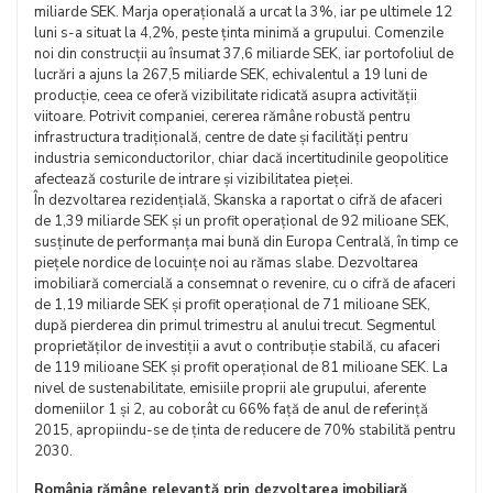
miliarde SEK. Marja operațională a urcat la 3%, iar pe ultimele 12
luni s-a situat la 4,2%, peste ținta minimă a grupului. Comenzile
noi din construcții au însumat 37,6 miliarde SEK, iar portofoliul de
lucrări a ajuns la 267,5 miliarde SEK, echivalentul a 19 luni de
producție, ceea ce oferă vizibilitate ridicată asupra activității
viitoare. Potrivit companiei, cererea rămâne robustă pentru
infrastructura tradițională, centre de date și facilități pentru
industria semiconductorilor, chiar dacă incertitudinile geopolitice
afectează costurile de intrare și vizibilitatea pieței.
În dezvoltarea rezidențială, Skanska a raportat o cifră de afaceri
de 1,39 miliarde SEK și un profit operațional de 92 milioane SEK,
susținute de performanța mai bună din Europa Centrală, în timp ce
piețele nordice de locuințe noi au rămas slabe. Dezvoltarea
imobiliară comercială a consemnat o revenire, cu o cifră de afaceri
de 1,19 miliarde SEK și profit operațional de 71 milioane SEK,
după pierderea din primul trimestru al anului trecut. Segmentul
proprietăților de investiții a avut o contribuție stabilă, cu afaceri
de 119 milioane SEK și profit operațional de 81 milioane SEK. La
nivel de sustenabilitate, emisiile proprii ale grupului, aferente
domeniilor 1 și 2, au coborât cu 66% față de anul de referință
2015, apropiindu-se de ținta de reducere de 70% stabilită pentru
2030.
România rămâne relevantă prin dezvoltarea imobiliară