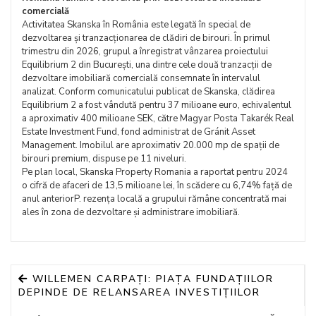
comercială
Activitatea Skanska în România este legată în special de
dezvoltarea și tranzacționarea de clădiri de birouri. În primul
trimestru din 2026, grupul a înregistrat vânzarea proiectului
Equilibrium 2 din București, una dintre cele două tranzacții de
dezvoltare imobiliară comercială consemnate în intervalul
analizat. Conform comunicatului publicat de Skanska, clădirea
Equilibrium 2 a fost vândută pentru 37 milioane euro, echivalentul
a aproximativ 400 milioane SEK, către Magyar Posta Takarék Real
Estate Investment Fund, fond administrat de Gránit Asset
Management. Imobilul are aproximativ 20.000 mp de spații de
birouri premium, dispuse pe 11 niveluri.
Pe plan local, Skanska Property Romania a raportat pentru 2024
o cifră de afaceri de 13,5 milioane lei, în scădere cu 6,74% față de
anul anteriorP. rezența locală a grupului rămâne concentrată mai
ales în zona de dezvoltare și administrare imobiliară.
WILLEMEN CARPAȚI: PIAȚA FUNDAȚIILOR
DEPINDE DE RELANSAREA INVESTIȚIILOR