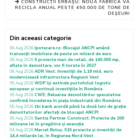
CONSTRUCȚII ERBAȘU: NOUA FABRICĂ VA
RECICLA ANUAL PESTE 450.000 DE TONE DE
DEȘEURI
Din aceeasi categorie
Ipotecare.ro: Blocajul ANCPI amână
06 Aug 2026
tranzacții imobiliare de peste un miliard de euro
5 proiecte mari de retail, de 140.000 mp,
06 Aug 2026
aflate în dezvoltare, vor fi livrate în 2027
ADR Vest: Investiții de 1,18 mld. euro
06 Aug 2026
modernizează infrastructura Regiunii Vest
WDP își extinde portofoliul logistic
05 Aug 2026
european și continuă investițiile în România
CWE: Reluarea dezvoltărilor speculative
05 Aug 2026
confirmă încrederea în piața industrială din România
tbi bank acordă până la două luni de grație
05 Aug 2026
dezvoltatorilor afectați de blocajul ANCPI
Santia Partner Construct: Proiecte de 200
05 Aug 2026
milioane lei în pregătire și execuție
Marcel Boloș: 515 proiecte și investiții de
04 Aug 2026
14,4 miliarde lei, în Regiunea Nord-Vest