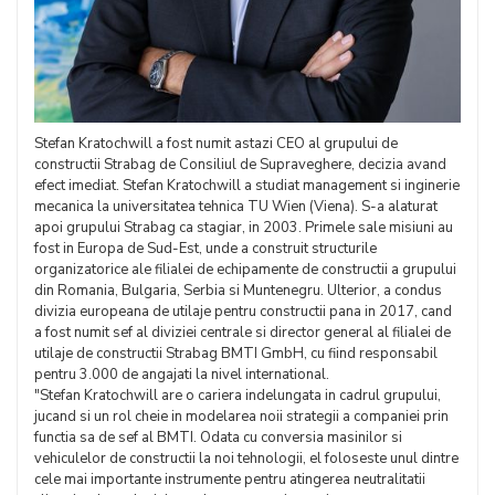
Stefan Kratochwill a fost numit astazi CEO al grupului de
constructii Strabag de Consiliul de Supraveghere, decizia avand
efect imediat. Stefan Kratochwill a studiat management si inginerie
mecanica la universitatea tehnica TU Wien (Viena). S-a alaturat
apoi grupului Strabag ca stagiar, in 2003. Primele sale misiuni au
fost in Europa de Sud-Est, unde a construit structurile
organizatorice ale filialei de echipamente de constructii a grupului
din Romania, Bulgaria, Serbia si Muntenegru. Ulterior, a condus
divizia europeana de utilaje pentru constructii pana in 2017, cand
a fost numit sef al diviziei centrale si director general al filialei de
utilaje de constructii Strabag BMTI GmbH, cu fiind responsabil
pentru 3.000 de angajati la nivel international.
"Stefan Kratochwill are o cariera indelungata in cadrul grupului,
jucand si un rol cheie in modelarea noii strategii a companiei prin
functia sa de sef al BMTI. Odata cu conversia masinilor si
vehiculelor de constructii la noi tehnologii, el foloseste unul dintre
cele mai importante instrumente pentru atingerea neutralitatii