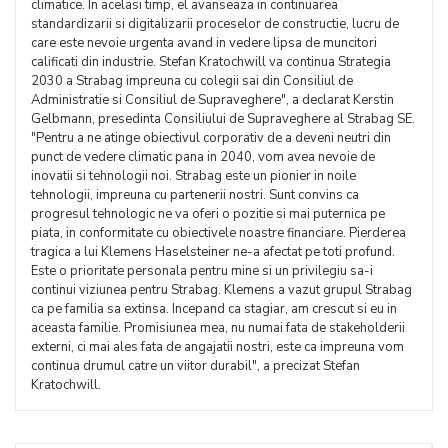
climatice. In acelasi timp, el avanseaza in continuarea
standardizarii si digitalizarii proceselor de constructie, lucru de
care este nevoie urgenta avand in vedere lipsa de muncitori
calificati din industrie. Stefan Kratochwill va continua Strategia
2030 a Strabag impreuna cu colegii sai din Consiliul de
Administratie si Consiliul de Supraveghere", a declarat Kerstin
Gelbmann, presedinta Consiliului de Supraveghere al Strabag SE.
"Pentru a ne atinge obiectivul corporativ de a deveni neutri din
punct de vedere climatic pana in 2040, vom avea nevoie de
inovatii si tehnologii noi. Strabag este un pionier in noile
tehnologii, impreuna cu partenerii nostri. Sunt convins ca
progresul tehnologic ne va oferi o pozitie si mai puternica pe
piata, in conformitate cu obiectivele noastre financiare. Pierderea
tragica a lui Klemens Haselsteiner ne-a afectat pe toti profund.
Este o prioritate personala pentru mine si un privilegiu sa-i
continui viziunea pentru Strabag. Klemens a vazut grupul Strabag
ca pe familia sa extinsa. Incepand ca stagiar, am crescut si eu in
aceasta familie. Promisiunea mea, nu numai fata de stakeholderii
externi, ci mai ales fata de angajatii nostri, este ca impreuna vom
continua drumul catre un viitor durabil", a precizat Stefan
Kratochwill.