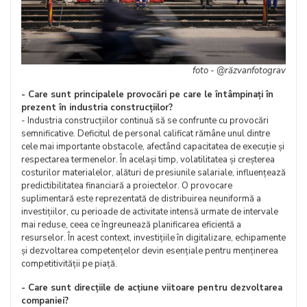
foto - @răzvanfotograv
- Care sunt principalele provocări pe care le întâmpinați în
prezent în industria construcțiilor?
- Industria construcțiilor continuă să se confrunte cu provocări
semnificative. Deficitul de personal calificat rămâne unul dintre
cele mai importante obstacole, afectând capacitatea de execuție și
respectarea termenelor. În același timp, volatilitatea și creșterea
costurilor materialelor, alături de presiunile salariale, influențează
predictibilitatea financiară a proiectelor. O provocare
suplimentară este reprezentată de distribuirea neuniformă a
investițiilor, cu perioade de activitate intensă urmate de intervale
mai reduse, ceea ce îngreunează planificarea eficientă a
resurselor. În acest context, investițiile în digitalizare, echipamente
și dezvoltarea competențelor devin esențiale pentru menținerea
competitivității pe piață.
- Care sunt direcțiile de acțiune viitoare pentru dezvoltarea
companiei?