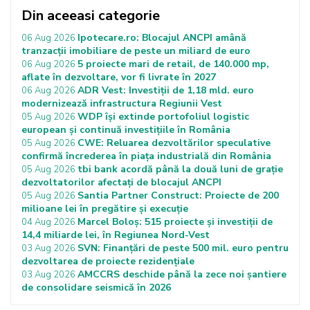
Din aceeasi categorie
Ipotecare.ro: Blocajul ANCPI amână
06 Aug 2026
tranzacții imobiliare de peste un miliard de euro
5 proiecte mari de retail, de 140.000 mp,
06 Aug 2026
aflate în dezvoltare, vor fi livrate în 2027
ADR Vest: Investiții de 1,18 mld. euro
06 Aug 2026
modernizează infrastructura Regiunii Vest
WDP își extinde portofoliul logistic
05 Aug 2026
european și continuă investițiile în România
CWE: Reluarea dezvoltărilor speculative
05 Aug 2026
confirmă încrederea în piața industrială din România
tbi bank acordă până la două luni de grație
05 Aug 2026
dezvoltatorilor afectați de blocajul ANCPI
Santia Partner Construct: Proiecte de 200
05 Aug 2026
milioane lei în pregătire și execuție
Marcel Boloș: 515 proiecte și investiții de
04 Aug 2026
14,4 miliarde lei, în Regiunea Nord-Vest
SVN: Finanțări de peste 500 mil. euro pentru
03 Aug 2026
dezvoltarea de proiecte rezidențiale
AMCCRS deschide până la zece noi șantiere
03 Aug 2026
de consolidare seismică în 2026