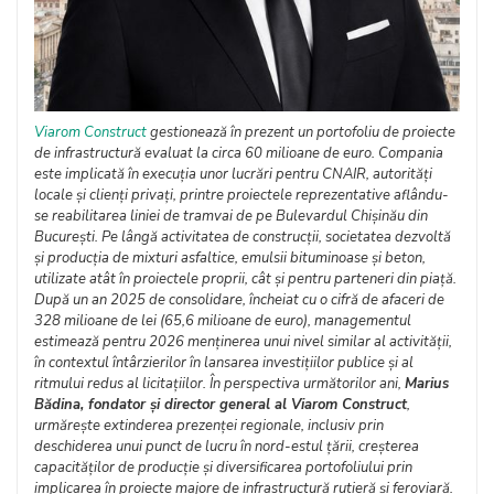
Viarom Construct
gestionează în prezent un portofoliu de proiecte
de infrastructură evaluat la circa 60 milioane de euro. Compania
este implicată în execuția unor lucrări pentru CNAIR, autorități
locale și clienți privați, printre proiectele reprezentative aflându-
se reabilitarea liniei de tramvai de pe Bulevardul Chișinău din
București. Pe lângă activitatea de construcții, societatea dezvoltă
și producția de mixturi asfaltice, emulsii bituminoase și beton,
utilizate atât în proiectele proprii, cât și pentru parteneri din piață.
După un an 2025 de consolidare, încheiat cu o cifră de afaceri de
328 milioane de lei (65,6 milioane de euro), managementul
estimează pentru 2026 menținerea unui nivel similar al activității,
în contextul întârzierilor în lansarea investițiilor publice și al
ritmului redus al licitațiilor. În perspectiva următorilor ani,
Marius
Bădina, fondator și director general al Viarom Construct
,
urmărește extinderea prezenței regionale, inclusiv prin
deschiderea unui punct de lucru în nord-estul țării, creșterea
capacităților de producție și diversificarea portofoliului prin
implicarea în proiecte majore de infrastructură rutieră și feroviară.