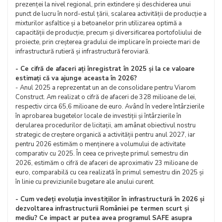
prezenței la nivel regional, prin extindere și deschiderea unui
punct de lucru în nord-estul țării, scalarea activității de producție a
mixturilor asfaltice și a betoanelor prin utilizarea optimă a
capacității de producție, precum și diversificarea portofoliului de
proiecte, prin creșterea gradului de implicare în proiecte mari de
infrastructură rutieră și infrastructură feroviară.
- Ce cifră de afaceri ați înregistrat în 2025 și la ce valoare
estimați că va ajunge aceasta în 2026?
- Anul 2025 a reprezentat un an de consolidare pentru Viarom
Construct. Am realizat o cifră de afaceri de 328 milioane de lei,
respectiv circa 65,6 milioane de euro. Având în vedere întârzierile
în aprobarea bugetelor locale de investiții și întârzierile în
derularea procedurilor de licitații, am amânat obiectivul nostru
strategic de creștere organică a activității pentru anul 2027, iar
pentru 2026 estimăm o menținere a volumului de activitate
comparativ cu 2025. În ceea ce privește primul semestru din
2026, estimăm o cifră de afaceri de aproximativ 23 milioane de
euro, comparabilă cu cea realizată în primul semestru din 2025 și
în linie cu previziunile bugetare ale anului curent.
- Cum vedeți evoluția investițiilor în infrastructură în 2026 și
dezvoltarea infrastructurii României pe termen scurt și
mediu? Ce impact ar putea avea programul SAFE asupra