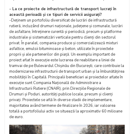
- La ce proiecte de infrastructură de transport lucrați în
această perioadă și ce tipuri de servicii asigurați?
-Deținem un portofoliu diversificat de lucrări de infrastructură
rutieră, incluzând drumuri naționale, județene și comunale, lucrări
de asfaltare, întreținere curentă și periodică, precum și platforme
industriale și sistematizări verticale pentru clienți din sectorul
privat. În paralel, compania produce și comercializează mixturi
asfaltice, emulsii bituminoase și beton, utilizate în proiectele
proprii și ale partenerilor din piață. Un exemplu important de
proiect aflat în execuție este lucrarea de reabilitare a liniei de
tramvai de pe Bulevardul Chișinău din București, care contribuie la
modernizarea infrastructurii de transport urban și la îmbunătățirea
mobilității în Capitală. Principalii beneficiari ai proiectelor aflate în
execuție sunt Compania Națională de Administrare a
Infrastructurii Rutiere (CNAIR), prin Direcțiile Regionale de
Drumuri și Poduri, autorități publice locale, precum și clienți
privați. Proiectele se află în diverse stadii de implementare,
majoritatea având termene de finalizare în 2026, iar valoarea
totală a portofoliului activ se situează la aproximativ 60 milioane
de euro.