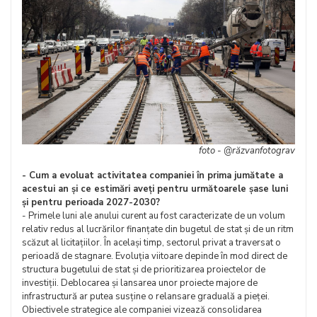
foto - @răzvanfotograv
- Cum a evoluat activitatea companiei în prima jumătate a
acestui an și ce estimări aveți pentru următoarele șase luni
și pentru perioada 2027-2030?
- Primele luni ale anului curent au fost caracterizate de un volum
relativ redus al lucrărilor finanțate din bugetul de stat și de un ritm
scăzut al licitațiilor. În același timp, sectorul privat a traversat o
perioadă de stagnare. Evoluția viitoare depinde în mod direct de
structura bugetului de stat și de prioritizarea proiectelor de
investiții. Deblocarea și lansarea unor proiecte majore de
infrastructură ar putea susține o relansare graduală a pieței.
Obiectivele strategice ale companiei vizează consolidarea