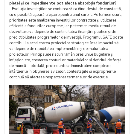
pieței și ce impedimente pot afecta absorbția fondurilor?
- Evoluția investițiilor se conturează ca fiind destul de constantă,
cu o posibilă ușoară creștere pentru anul curent. Pe termen scurt,
prioritatea este finalizarea investițiilor contractate și utilizarea
eficientă a fondurilor europene, iar pe termen mediu ritmul de
dezvoltare va depinde de continuitatea finanțării publice și de
predictibilitatea programelor de investiții. Programul SAFE poate
contribui la accelerarea proiectelor strategice, însă impactul său
va depinde de rapiditatea implementării și de maturitatea
proiectelor. Principalele riscuri rămân presiunile bugetare și
inflaționiste, creșterea costurilor materialelor și deficitul de forță
de muncă. Totodată, procedurile administrative complexe,
întârzierile în obținerea avizelor, contestațiile și exproprierile
continuă să afecteze respectarea termenelor de execuție.