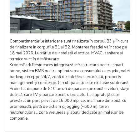
Compartimentările interioare sunt finalizate în corpul B3 și în curs
de finalizare în corpurile B1 și B2. Montarea fațadei va începe pe
18 mai 2026. Lucrările de instalații electrice, HVAC, sanitare și
termice sunt în desfășurare.
KronenPark Residences integrează infrastructura pentru smart-
home, sistem BMS pentru optimizarea consumului energetic, valet
parking, recepție 24/7, zonă de coletărie securizată, property
management și concierge. Circulația auto este exclusiv subterană.
Proiectul dispune de 810 locuri de parcare pe două niveluri, stații
de încărcare EV și parcare pentru biciclete. La suprafață este
prevăzut un parc privat de 15.000 mp, cel mai mare din zonă, cu
promenadă, pistă de ciclism și jogging (~500 m), teren
multifuncțional, zonă wellness și spații dedicate animalelor de
companie.