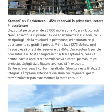
KronenPark Residences - 45% rezervări în prima fază, cerere
în accelerare
Dezvoltat pe un teren de 23.000 mp în zona Pipera - București
Nord, ansamblul cuprinde 547 de apartamente în 8 clădiri, cu 57
de tipologii , de la studiouri la penthouse-uri panoramice și
apartamente cu grădină privată. Prima fază (273 de locuințe)
înregistrează o rată de rezervare de 45%. Din acestea, 5 puncte
procentuale au fost adăugate în doar trei săptămâni, ceea ce
semnalează o accelerare semnificativă a cererii pe măsură ce
proiectul câștigă vizibilitate și avansează în execuție.
Șantierul avansează conform graficului. Structura este finalizată
integral. Tâmplăria exterioară din aluminiu Reynaers, geam
termoizolant tripan este montată la toate corpurile.