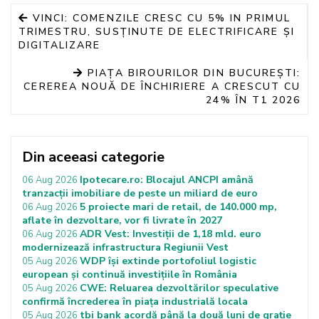
VINCI: COMENZILE CRESC CU 5% IN PRIMUL
TRIMESTRU, SUSȚINUTE DE ELECTRIFICARE ȘI
DIGITALIZARE
PIAȚA BIROURILOR DIN BUCUREȘTI:
CEREREA NOUĂ DE ÎNCHIRIERE A CRESCUT CU
24% ÎN T1 2026
Din aceeasi categorie
Ipotecare.ro: Blocajul ANCPI amână
06 Aug 2026
tranzacții imobiliare de peste un miliard de euro
5 proiecte mari de retail, de 140.000 mp,
06 Aug 2026
aflate în dezvoltare, vor fi livrate în 2027
ADR Vest: Investiții de 1,18 mld. euro
06 Aug 2026
modernizează infrastructura Regiunii Vest
WDP își extinde portofoliul logistic
05 Aug 2026
european și continuă investițiile în România
CWE: Reluarea dezvoltărilor speculative
05 Aug 2026
confirmă încrederea în piața industrială locala
tbi bank acordă până la două luni de grație
05 Aug 2026