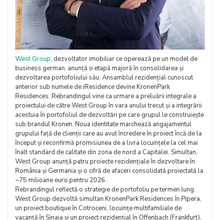
West Group
, dezvoltator imobiliar ce operează pe un model de
business german, anunță o etapă majoră în consolidarea și
dezvoltarea portofoliului său. Ansamblul rezidențial cunoscut
anterior sub numele de iResidence devine KronenPark
Residences. Rebrandingul vine ca urmare a preluării integrale a
proiectului de către West Group în vara anului trecut și a integrării
acestuia în portofoliul de dezvoltări pe care grupul le construiește
sub brandul Kronen. Noua identitate marchează angajamentul
grupului față de clienții care au avut încredere în proiect încă de la
început și reconfirmă promisiunea de a livra locuințele la cel mai
înalt standard de calitate din zona de nord a Capitalei. Simultan,
West Group anunță patru proiecte rezidențiale în dezvoltare în
România și Germania și o cifră de afaceri consolidată proiectată la
~75 milioane euro pentru 2026.
Rebrandingul reflectă o strategie de portofoliu pe termen lung.
West Group dezvoltă simultan KronenPark Residences în Pipera,
un proiect boutique în Cotroceni, locuințe multifamiliale de
vacanță în Sinaia și un proiect rezidențial în Offenbach (Frankfurt),