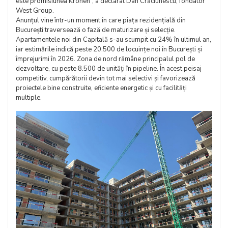
este promisiunea Kronen”, a declarat Dan Crăciunescu, fondator
West Group.
Anunțul vine într-un moment în care piața rezidențială din
București traversează o fază de maturizare și selecție.
Apartamentele noi din Capitală s-au scumpit cu 24% în ultimul an,
iar estimările indică peste 20.500 de locuințe noi în București și
împrejurimi în 2026. Zona de nord rămâne principalul pol de
dezvoltare, cu peste 8.500 de unități în pipeline. În acest peisaj
competitiv, cumpărătorii devin tot mai selectivi și favorizează
proiectele bine construite, eficiente energetic și cu facilități
multiple.