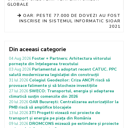
GLOBALE
OAR: PESTE 77.000 DE DOVEZI AU FOST
INSCRISE IN SISTEMUL INFORMATIC SIOAR
2021
Din aceeasi categorie
Foster + Partners: Arhitectura viitorului
04 Aug 2026
pornește din înțelegerea trecutului
Parlamentul a adoptat recent CATUC. PPC
03 Aug 2026
salută modernizarea legislației din construcții
Colegiul Geodezilor: Criza ANCPI riscă să
31 Iul 2026
provoace falimente și să blocheze investițiile
SWECO: Transportul, energia și adaptarea
27 Iul 2026
climatică susțin comenzile din 2026
OAR București: Centralizarea autorizațiilor la
20 Iul 2026
PMB riscă să amplifice blocajele
3TI Progetti vizează noi proiecte de
13 Iul 2026
transport și energie pe piața din România
DROMCONS mizează pe extindere și proiecte
09 Iul 2026