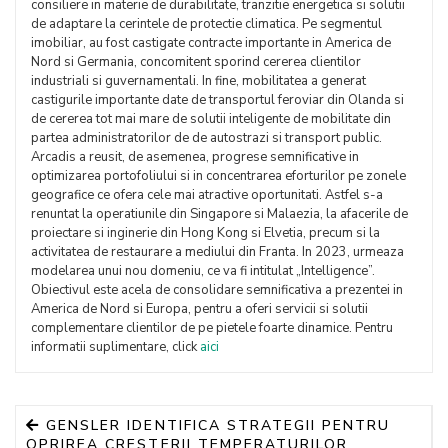
consiliere in materie de durabilitate, tranzitie energetica si solutii
de adaptare la cerintele de protectie climatica. Pe segmentul
imobiliar, au fost castigate contracte importante in America de
Nord si Germania, concomitent sporind cererea clientilor
industriali si guvernamentali. In fine, mobilitatea a generat
castigurile importante date de transportul feroviar din Olanda si
de cererea tot mai mare de solutii inteligente de mobilitate din
partea administratorilor de de autostrazi si transport public.
Arcadis a reusit, de asemenea, progrese semnificative in
optimizarea portofoliului si in concentrarea eforturilor pe zonele
geografice ce ofera cele mai atractive oportunitati. Astfel s-a
renuntat la operatiunile din Singapore si Malaezia, la afacerile de
proiectare si inginerie din Hong Kong si Elvetia, precum si la
activitatea de restaurare a mediului din Franta. In 2023, urmeaza
modelarea unui nou domeniu, ce va fi intitulat „Intelligence”.
Obiectivul este acela de consolidare semnificativa a prezentei in
America de Nord si Europa, pentru a oferi servicii si solutii
complementare clientilor de pe pietele foarte dinamice. Pentru
informatii suplimentare, click
aici
GENSLER IDENTIFICA STRATEGII PENTRU
OPRIREA CRESTERII TEMPERATURILOR