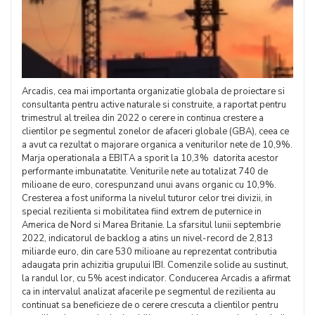
Arcadis, cea mai importanta organizatie globala de proiectare si
consultanta pentru active naturale si construite, a raportat pentru
trimestrul al treilea din 2022 o cerere in continua crestere a
clientilor pe segmentul zonelor de afaceri globale (GBA), ceea ce
a avut ca rezultat o majorare organica a veniturilor nete de 10,9%.
Marja operationala a EBITA a sporit la 10,3% datorita acestor
performante imbunatatite. Veniturile nete au totalizat 740 de
milioane de euro, corespunzand unui avans organic cu 10,9%.
Cresterea a fost uniforma la nivelul tuturor celor trei divizii, in
special rezilienta si mobilitatea fiind extrem de puternice in
America de Nord si Marea Britanie. La sfarsitul lunii septembrie
2022, indicatorul de backlog a atins un nivel-record de 2,813
miliarde euro, din care 530 milioane au reprezentat contributia
adaugata prin achizitia grupului IBI. Comenzile solide au sustinut,
la randul lor, cu 5% acest indicator. Conducerea Arcadis a afirmat
ca in intervalul analizat afacerile pe segmentul de rezilienta au
continuat sa beneficieze de o cerere crescuta a clientilor pentru