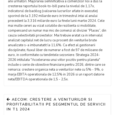
anii urmatori. Majorarea semnificativa a comenzilor noi a dus la
cresterea raportului book-to-bill pana la nivelul de 1,17x,
indicatorul de backlog (valoarea lucrarilor aflate in executie)
sporind de la 3,192 miliarde euro in trimestrul intai al anului
precedent la 3,316 miliarde euro la finele lunii martie 2024. Cele
mai multe cereri au vizat solutiile de rezilienta si mobilitate,
compensand un numar mai mic de comenzi al diviziei ”Places”, din
cauza selectivitatii proiectelor. Mai trebuie aratat ca in intervalul
analizat capitalul net de lucru ca procent din veniturile brute
anualizate s-a imbunatatit la 11,6%. Ca efect al gestionarii
disciplinate, fluxul liber de numerar a fost de 97 de milioane de
euro, in conformitate cu tendintele sezoniere. Strategia 2024-
2026 intitulata "Accelerarea unui viitor pozitiv pentru planeta"
include o serie de obiective financiare pentru 2026, dintre care se
remarca: crestere organica neta a veniturilor nete cu 5% - 9%, o
marja EBITA operationala de 12,5% in 2026 si un raport datorie
neta/EBITDA operationala de 1,5 - 2,5x.
AECOM: CRESTERE A VENITURILOR SI
PROFITABILITATII PE SEGMENTUL DE SERVICII
IN T1 2024