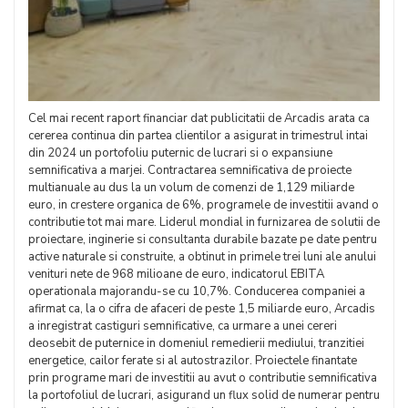
Cel mai recent raport financiar dat publicitatii de Arcadis arata ca
cererea continua din partea clientilor a asigurat in trimestrul intai
din 2024 un portofoliu puternic de lucrari si o expansiune
semnificativa a marjei. Contractarea semnificativa de proiecte
multianuale au dus la un volum de comenzi de 1,129 miliarde
euro, in crestere organica de 6%, programele de investitii avand o
contributie tot mai mare. Liderul mondial in furnizarea de solutii de
proiectare, inginerie si consultanta durabile bazate pe date pentru
active naturale si construite, a obtinut in primele trei luni ale anului
venituri nete de 968 milioane de euro, indicatorul EBITA
operationala majorandu-se cu 10,7%. Conducerea companiei a
afirmat ca, la o cifra de afaceri de peste 1,5 miliarde euro, Arcadis
a inregistrat castiguri semnificative, ca urmare a unei cereri
deosebit de puternice in domeniul remedierii mediului, tranzitiei
energetice, cailor ferate si al autostrazilor. Proiectele finantate
prin programe mari de investitii au avut o contributie semnificativa
la portofoliul de lucrari, asigurand un flux solid de numerar pentru