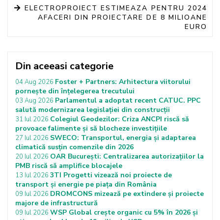
ELECTROPROIECT ESTIMEAZA PENTRU 2024
AFACERI DIN PROIECTARE DE 8 MILIOANE
EURO
Din aceeasi categorie
Foster + Partners: Arhitectura viitorului
04 Aug 2026
pornește din înțelegerea trecutului
Parlamentul a adoptat recent CATUC. PPC
03 Aug 2026
salută modernizarea legislației din construcții
Colegiul Geodezilor: Criza ANCPI riscă să
31 Iul 2026
provoace falimente și să blocheze investițiile
SWECO: Transportul, energia și adaptarea
27 Iul 2026
climatică susțin comenzile din 2026
OAR București: Centralizarea autorizațiilor la
20 Iul 2026
PMB riscă să amplifice blocajele
3TI Progetti vizează noi proiecte de
13 Iul 2026
transport și energie pe piața din România
DROMCONS mizează pe extindere și proiecte
09 Iul 2026
majore de infrastructură
WSP Global crește organic cu 5% în 2026 și
09 Iul 2026