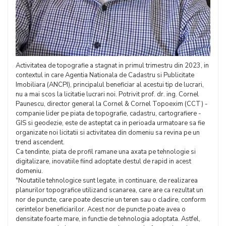
Activitatea de topografie a stagnat in primul trimestru din 2023, in
contextul in care Agentia Nationala de Cadastru si Publicitate
Imobiliara (ANCPI), principalul beneficiar al acestui tip de lucrari,
nu a mai scos la licitatie lucrari noi. Potrivit prof. dr. ing. Cornel
Paunescu, director general la Cornel & Cornel Topoexim (CCT) -
companie lider pe piata de topografie, cadastru, cartografiere -
GIS si geodezie, este de asteptat ca in perioada urmatoare sa fie
organizate noi licitatii si activitatea din domeniu sa revina pe un
trend ascendent.
Ca tendinte, piata de profil ramane una axata pe tehnologie si
digitalizare, inovatiile fiind adoptate destul de rapid in acest
domeniu.
"Noutatile tehnologice sunt legate, in continuare, de realizarea
planurilor topografice utilizand scanarea, care are ca rezultat un
nor de puncte, care poate descrie un teren sau o cladire, conform
cerintelor beneficiarilor. Acest nor de puncte poate avea o
densitate foarte mare, in functie de tehnologia adoptata. Astfel,