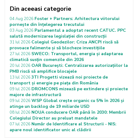
Din aceeasi categorie
Foster + Partners: Arhitectura viitorului
04 Aug 2026
pornește din înțelegerea trecutului
Parlamentul a adoptat recent CATUC. PPC
03 Aug 2026
salută modernizarea legislației din construcții
Colegiul Geodezilor: Criza ANCPI riscă să
31 Iul 2026
provoace falimente și să blocheze investițiile
SWECO: Transportul, energia și adaptarea
27 Iul 2026
climatică susțin comenzile din 2026
OAR București: Centralizarea autorizațiilor la
20 Iul 2026
PMB riscă să amplifice blocajele
3TI Progetti vizează noi proiecte de
13 Iul 2026
transport și energie pe piața din România
DROMCONS mizează pe extindere și proiecte
09 Iul 2026
majore de infrastructură
WSP Global crește organic cu 5% în 2026 și
09 Iul 2026
atinge un backlog de 19 miliarde USD
NOUA conducere OAR până în 2030: Membrii
08 Iul 2026
Colegiului Director au preluat mandatele
Număr de Identificare al Structurii - NIS:
07 Iul 2026
apare noul identificator unic al clădirii