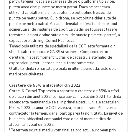
pentru terenuri, daca se scaneaza de pe o platforma tip avion,
putem avea cinci puncte pe metru patrat. Daca se scaneaza
utilizand ca platforma un elicopter, se pot obtine treizeci de
puncte pe metru patrat. Cu o drona, se pot obtine chiar sute de
puncte pe metru patrat. Aceasta densitate difera functie de tipul
scanerului si de inaltimea de zbor. La cladiri se folosesc lasere
terestre si se pot obtine sute de mii de puncte pe metru patrat", a
explicat prof. dr. ing. Cornel Paunescu.
Tehnologia utilizata de specialistii de la CCT este formata din
statii totale, receptoare GNSS si scanere. Compania are in
derulare, in acest moment, lucrari de cadastru sistematic, de
exproprieri, pentru aeronautica si fotogrammetrie.
O alta tendinta remarcata pe piata in ultima perioada, este de a
mari productivitatea.
Crestere de 55% a afacerilor din 2022
Cornel & Cornel Topoexim a raportat o crestere de 55% a cifrei
de afaceri din anul 2022, comparativ cu nivelul din 2021, tendinta
ascendenta mentinandu-se si in primele patru luni ale acestui an.
Pentru 2023, planurile CCT vizeaza, in primul rand, finalizarea
contractelor la termen, dar si participarea la noi licitatii. La nivel de
business, obiectivul companiei este de a-si mentine cifra de
afaceri la nivelul din 2022.
"Pe termen scurt si mediu vom finaliza proiectul european prin