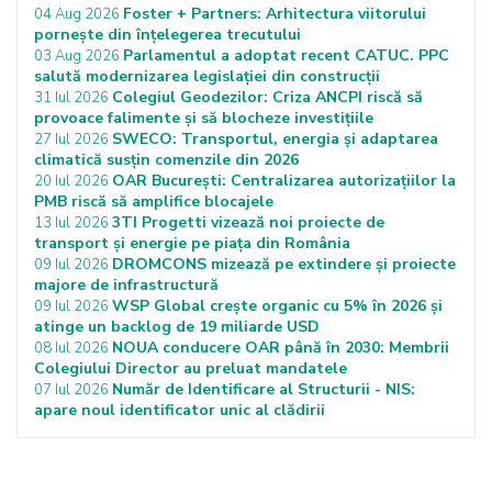
Foster + Partners: Arhitectura viitorului
04 Aug 2026
pornește din înțelegerea trecutului
Parlamentul a adoptat recent CATUC. PPC
03 Aug 2026
salută modernizarea legislației din construcții
Colegiul Geodezilor: Criza ANCPI riscă să
31 Iul 2026
provoace falimente și să blocheze investițiile
SWECO: Transportul, energia și adaptarea
27 Iul 2026
climatică susțin comenzile din 2026
OAR București: Centralizarea autorizațiilor la
20 Iul 2026
PMB riscă să amplifice blocajele
3TI Progetti vizează noi proiecte de
13 Iul 2026
transport și energie pe piața din România
DROMCONS mizează pe extindere și proiecte
09 Iul 2026
majore de infrastructură
WSP Global crește organic cu 5% în 2026 și
09 Iul 2026
atinge un backlog de 19 miliarde USD
NOUA conducere OAR până în 2030: Membrii
08 Iul 2026
Colegiului Director au preluat mandatele
Număr de Identificare al Structurii - NIS:
07 Iul 2026
apare noul identificator unic al clădirii