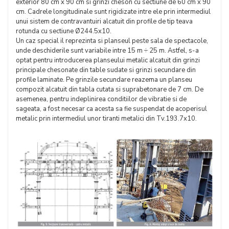
exterior 80 cm x 90 cm si grinzi cheson cu sectiune de 60 cm x 90
cm. Cadrele longitudinale sunt rigidizate intre ele prin intermediul
unui sistem de contravantuiri alcatuit din profile de tip teava
rotunda cu sectiune Ø244.5x10.
Un caz special il reprezinta si planseul peste sala de spectacole,
unde deschiderile sunt variabile intre 15 m ÷ 25 m. Astfel, s-a
optat pentru introducerea planseului metalic alcatuit din grinzi
principale chesonate din table sudate si grinzi secundare din
profile laminate. Pe grinzile secundare reazema un planseu
compozit alcatuit din tabla cutata si suprabetonare de 7 cm. De
asemenea, pentru indeplinirea conditiilor de vibratie si de
sageata, a fost necesar ca acesta sa fie suspendat de acoperisul
metalic prin intermediul unor tiranti metalici din Tv.193.7x10.