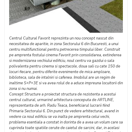
Centrul Cultural Favorit reprezinta un nou concept nascut din
necesitatea de aparitie, in zona Sectorului 6 din Bucuresti, a unui
centru multifunctional pentru petrecerea timpului liber. Construit
pe amprenta fostului cinema Favorit prin consolidarea, extinderea
si modernizarea vechiului edificiu, noul centru va gazdui o sala
polivalenta pentru cinema si spectacole, doua sali cu cate 150 de
locuri fiecare, pentru diferite evenimente de mica amploare,
biblioteca, sala de intalniri si cafenea. Imobilul are un regim de
inaltime S+P+3E si va avea rolul de a aduce impreuna locuitorii din
zona si nu numai.
Concept Structure a proiectat structura de rezistenta a acestui
centrul cultural, urmarind arhitectura conceputa de ARTLINE,
reprezentanta de arh. Radu Teaca, beneficiarul lucrarii fiind
Primaria Sectorului 6. Din punct de vedere arhitectural, avand in
vedere ca noul edificiu se va inalta pe amprenta celui vechi,
problema esentiala a constat in dorinta de a avea un volum care sa
cuprinda toate spatiile cerute de caietul de sarcini, dar, in acelasi