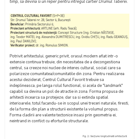
timp, sa devina si un reper pentru intregul cartier Drumul Taberei.
Potrivit arhitectului, generic privit, orasul modern aflat intr-o
extensie continua trebuie, din necesitatea de a decongestiona
centrul, sa creeze noi nuclee de interes cultural, social care sa
polarizeze comunitatea/comunitatile din zona. Pentru realizarea
acestui deziderat, Centrul Cultural Favorit trebuie sa
indeplineasca, pe langa rolul functional, si acela de "landmark"
capabil sa devina un pol de atractie in zona. Forma propusa de
arhitecti incearca sa protejeze, dar sa si extinda spatial
interioarele, totul facandu-se in scopul unei treceri naturale, firesti,
de la forma din plan a structurii existente la volumul propus.
Forma cladirii are valente tectonice insasi prin geometria ei,
neintrand in conflict cu eforturile structurale.