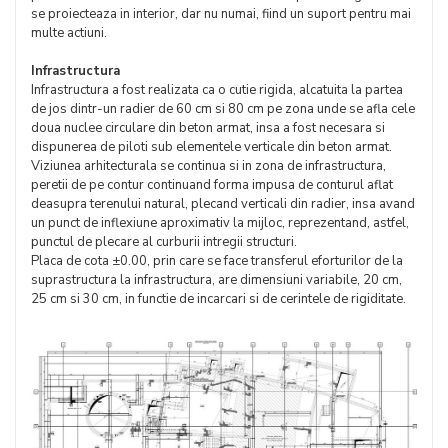
se proiecteaza in interior, dar nu numai, fiind un suport pentru mai
multe actiuni.
Infrastructura
Infrastructura a fost realizata ca o cutie rigida, alcatuita la partea
de jos dintr-un radier de 60 cm si 80 cm pe zona unde se afla cele
doua nuclee circulare din beton armat, insa a fost necesara si
dispunerea de piloti sub elementele verticale din beton armat.
Viziunea arhitecturala se continua si in zona de infrastructura,
peretii de pe contur continuand forma impusa de conturul aflat
deasupra terenului natural, plecand verticali din radier, insa avand
un punct de inflexiune aproximativ la mijloc, reprezentand, astfel,
punctul de plecare al curburii intregii structuri.
Placa de cota ±0.00, prin care se face transferul eforturilor de la
suprastructura la infrastructura, are dimensiuni variabile, 20 cm,
25 cm si 30 cm, in functie de incarcari si de cerintele de rigiditate.