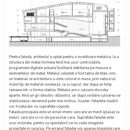
Pentru fatada, arhitectul a optat pentru o invelitoare metalica, la o
structura din metal formele fiind mai usor controlabile,
programele digitale actuale facilitand debitarea pe masura a
elementelor de metal. Metalul selectat a fost tabla de titan-zinc,
un material ce are textura si este colorat in masa, prin natura lui.
Acest tip de material oxideaza, ca si cuprul, dar dupa un timp
ramane intr-o forma stabila. Metalul are o culoare discreta,
aparte, fiind un gri deschis-albastrui, iar dupa oxidare culoarea se
stabilizeaza, devenind putin mai inchisa. Asadar, fatadele cladirii
vor fi naturale, nu suprafete vopsite.
Fatada principala este un ecran imens care are un mesh (plasa) cu
leduri, care are si rol de parasolar vara. Suprafata fatadei este
usor inclinata, pentru ca spectatorii sa nu vada imaginile
proiectate in racursiu. Pe ecranul fatadei vor aparea imaginile care