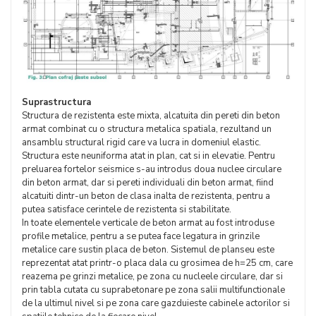
Suprastructura
Structura de rezistenta este mixta, alcatuita din pereti din beton
armat combinat cu o structura metalica spatiala, rezultand un
ansamblu structural rigid care va lucra in domeniul elastic.
Structura este neuniforma atat in plan, cat si in elevatie. Pentru
preluarea fortelor seismice s-au introdus doua nuclee circulare
din beton armat, dar si pereti individuali din beton armat, fiind
alcatuiti dintr-un beton de clasa inalta de rezistenta, pentru a
putea satisface cerintele de rezistenta si stabilitate.
In toate elementele verticale de beton armat au fost introduse
profile metalice, pentru a se putea face legatura in grinzile
metalice care sustin placa de beton. Sistemul de planseu este
reprezentat atat printr-o placa dala cu grosimea de h=25 cm, care
reazema pe grinzi metalice, pe zona cu nucleele circulare, dar si
prin tabla cutata cu suprabetonare pe zona salii multifunctionale
de la ultimul nivel si pe zona care gazduieste cabinele actorilor si