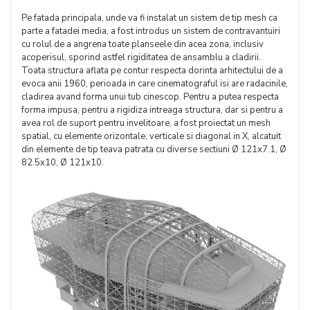
Pe fatada principala, unde va fi instalat un sistem de tip mesh ca
parte a fatadei media, a fost introdus un sistem de contravantuiri
cu rolul de a angrena toate planseele din acea zona, inclusiv
acoperisul, sporind astfel rigiditatea de ansamblu a cladirii.
Toata structura aflata pe contur respecta dorinta arhitectului de a
evoca anii 1960, perioada in care cinematograful isi are radacinile,
cladirea avand forma unui tub cinescop. Pentru a putea respecta
forma impusa, pentru a rigidiza intreaga structura, dar si pentru a
avea rol de suport pentru invelitoare, a fost proiectat un mesh
spatial, cu elemente orizontale, verticale si diagonal in X, alcatuit
din elemente de tip teava patrata cu diverse sectiuni Ø 121x7.1, Ø
82.5x10, Ø 121x10.