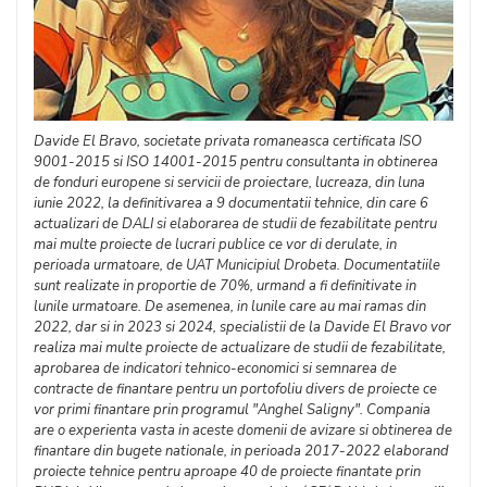
Davide El Bravo, societate privata romaneasca certificata ISO
9001-2015 si ISO 14001-2015 pentru consultanta in obtinerea
de fonduri europene si servicii de proiectare, lucreaza, din luna
iunie 2022, la definitivarea a 9 documentatii tehnice, din care 6
actualizari de DALI si elaborarea de studii de fezabilitate pentru
mai multe proiecte de lucrari publice ce vor di derulate, in
perioada urmatoare, de UAT Municipiul Drobeta. Documentatiile
sunt realizate in proportie de 70%, urmand a fi definitivate in
lunile urmatoare. De asemenea, in lunile care au mai ramas din
2022, dar si in 2023 si 2024, specialistii de la Davide El Bravo vor
realiza mai multe proiecte de actualizare de studii de fezabilitate,
aprobarea de indicatori tehnico-economici si semnarea de
contracte de finantare pentru un portofoliu divers de proiecte ce
vor primi finantare prin programul "Anghel Saligny". Compania
are o experienta vasta in aceste domenii de avizare si obtinerea de
finantare din bugete nationale, in perioada 2017-2022 elaborand
proiecte tehnice pentru aproape 40 de proiecte finantate prin