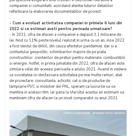
perspectiva asigurarii unei cresteri si dezvoltari durabile a
companiei si comunitatii, acordand atentie tuturor detaliilor
referitoare la elaborarea documentatiilor de proiect.
- Cum a evoluat activitatea companiei in primele 6 luni din
2022 si ce estimari aveti pentru perioada urmatoare?
- In 2021, cifra de afaceri a companiei a depasit 3,1 milioane de
lei, fiind cu 11% peste nivelul realizat in urma cu un an, insa 2022
a fost destul de dificil, din cauza efectelor pandemiei, dar si a
contextului geopolitic, schimbarilor majore de pe piata
constructiilor, cresterilor de preturi pentru materiale, combustibili
si energie. Astfel, in prima jumatate din 2022, cifra de afaceri este
similara celei din aceeasi perioada a anului 2021. Avand in vedere
ca societatea isi desfasoara activitatea pe mai multe ramuri, atat
de proiectare, consultanta, achizitii, cat si de productie de
tamplarie PVC si mobilier din PAL, speram ca lucrurile sa se
mentina in acelasi ritm, iar pana la sfarsitul acestui an estimam sa
mentinem cifra de afaceri la un nivel comparabil cu anul 2021.