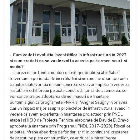
- Cum vedeti evolutia investitiilor in infrastructura in 2022
si cum credeti ca se va dezvolta acesta pe termen scurt si
mediu?
- In prezent, pe fondul noului context geopolitic si al inflatiei,
traversam o perioada de incertitudini si ne ramane doar speranta
ca autoritatile vor lua masuri concrete si se vor implica in vederea
restabilirii echilibrului pe piata constructiilor si, de asemenea, se
vor concentra pe adoptarea de noi masuri de finantare.
Suntem siguri ca programele PNRR si "Anghel Saligny" vor avea
clar un impact major asupra proiectelor de infrastructura, avand in
vedere ca avem experienta in finantarea proiectelor prin PNDL
etapa I si II (39 de Proiecte Tehnice, elaborate de Davide El Bravo
aprobate la finantare prin Programul PNDL 2017-2020). Riscul ce
ar putea infrana absorbtia de fonduri ar fi, in continuare, cresterea
de preturi pe piata constructiilor, ce ar duce la intreruperea