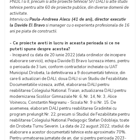
PNDL I si II, precum si alte proiecte tehnice/ SF/ DALI si alte studii
tehnice pentru alte 60 de proiecte publice, din diverse domenii de
activitate.
Interviu cu
Paula-Andreea Alecu (41 de ani), director executiv
la Davide El Bravo
si manager cu o experienta profesionala de 16
ani pe piata de constructii.
- Ce proiecte aveti in lucru in aceasta perioada si ce ne
puteti spune despre acestea?
- Incepand cu data de 20 iunie 2022 (data ordinelor de incepere
elaborare servicii), echipa Davide El Bravo lucreaza intens, pentru
o perioada de 3 luni, conform contractelor incheiate cu UAT
Municipiul Drobeta, la definitivarea a 9 documentatii tehnice, din
care 6 actualizari de DALI, doua DALI si un Studiu de Fezabilitate.
Documentatiile vizeaza, astfel, elaborarea DALI pentru
reabilitarea Colegiului National Traian, actualizarea DALI pentru
modernizarea Scolilor Gimnaziale Nr. 6, Nr. 14, Nr. 3, Alice
Voinescu, Constantin Negreanu - Scoala Nr. 9 si Nr. 15. De
asemenea, elaboram DALI pentru reabilitarea Gradinitei cu
program prelungit Nr. 22, precum si Studiul de Fezabilitate pentru
reabilitarea Colegiului National Pedagogic Stefan Odobleja, toate
din Drobeta Turnu Severin. La data de 22 august 2022, stadiul de
elaborare a acestor documentatii tehnice este aproximativ 70%.
Pentru urmatoarea jumatate de an, dar si pentru perioada 2023-