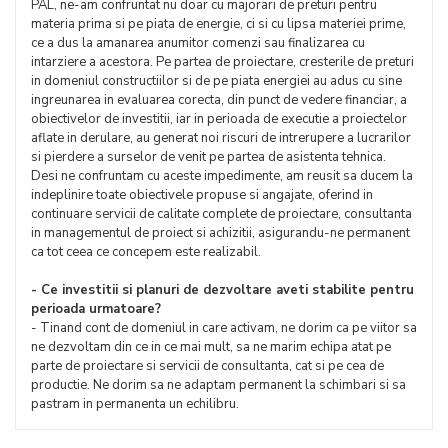
PAL, ne-am confruntat nu doar cu majorari de preturi pentru
materia prima si pe piata de energie, ci si cu lipsa materiei prime,
ce a dus la amanarea anumitor comenzi sau finalizarea cu
intarziere a acestora. Pe partea de proiectare, cresterile de preturi
in domeniul constructiilor si de pe piata energiei au adus cu sine
ingreunarea in evaluarea corecta, din punct de vedere financiar, a
obiectivelor de investitii, iar in perioada de executie a proiectelor
aflate in derulare, au generat noi riscuri de intrerupere a lucrarilor
si pierdere a surselor de venit pe partea de asistenta tehnica.
Desi ne confruntam cu aceste impedimente, am reusit sa ducem la
indeplinire toate obiectivele propuse si angajate, oferind in
continuare servicii de calitate complete de proiectare, consultanta
in managementul de proiect si achizitii, asigurandu-ne permanent
ca tot ceea ce concepem este realizabil.
- Ce investitii si planuri de dezvoltare aveti stabilite pentru
perioada urmatoare?
- Tinand cont de domeniul in care activam, ne dorim ca pe viitor sa
ne dezvoltam din ce in ce mai mult, sa ne marim echipa atat pe
parte de proiectare si servicii de consultanta, cat si pe cea de
productie. Ne dorim sa ne adaptam permanent la schimbari si sa
pastram in permanenta un echilibru.