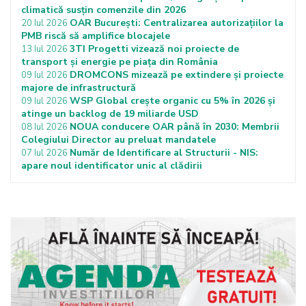
climatică susțin comenzile din 2026
OAR București: Centralizarea autorizațiilor la
20 Iul 2026
PMB riscă să amplifice blocajele
3TI Progetti vizează noi proiecte de
13 Iul 2026
transport și energie pe piața din România
DROMCONS mizează pe extindere și proiecte
09 Iul 2026
majore de infrastructură
WSP Global crește organic cu 5% în 2026 și
09 Iul 2026
atinge un backlog de 19 miliarde USD
NOUA conducere OAR până în 2030: Membrii
08 Iul 2026
Colegiului Director au preluat mandatele
Număr de Identificare al Structurii - NIS:
07 Iul 2026
apare noul identificator unic al clădirii