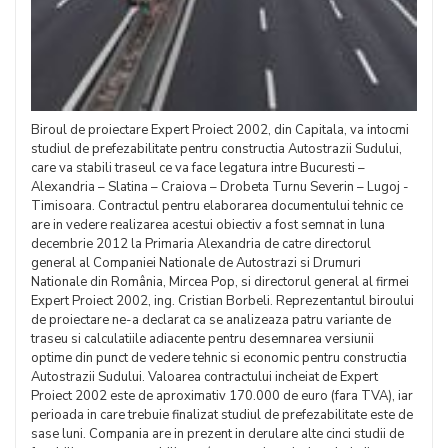
Biroul de proiectare Expert Proiect 2002, din Capitala, va intocmi
studiul de prefezabilitate pentru constructia Autostrazii Sudului,
care va stabili traseul ce va face legatura intre Bucuresti –
Alexandria – Slatina – Craiova – Drobeta Turnu Severin – Lugoj -
Timisoara. Contractul pentru elaborarea documentului tehnic ce
are in vedere realizarea acestui obiectiv a fost semnat in luna
decembrie 2012 la Primaria Alexandria de catre directorul
general al Companiei Nationale de Autostrazi si Drumuri
Nationale din România, Mircea Pop, si directorul general al firmei
Expert Proiect 2002, ing. Cristian Borbeli. Reprezentantul biroului
de proiectare ne-a declarat ca se analizeaza patru variante de
traseu si calculatiile adiacente pentru desemnarea versiunii
optime din punct de vedere tehnic si economic pentru constructia
Autostrazii Sudului. Valoarea contractului incheiat de Expert
Proiect 2002 este de aproximativ 170.000 de euro (fara TVA), iar
perioada in care trebuie finalizat studiul de prefezabilitate este de
sase luni. Compania are in prezent in derulare alte cinci studii de