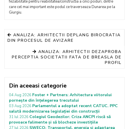
fezabilitate pentru reabilitatea/constructia a cinci poduri, dintre
care cel mai important este podul ce traverseaza Dunarea pe la
Giurgiu.
ANALIZA: ARHITECTII DEPLANG BIROCRATIA
DIN PROCESUL DE AVIZARE
ANALIZA: ARHITECTII DEZAPROBA
PERCEPTIA SOCIETATII FATA DE BREASLA DE
PROFIL
Din aceeasi categorie
Foster + Partners: Arhitectura viitorului
04 Aug 2026
pornește din înțelegerea trecutului
Parlamentul a adoptat recent CATUC. PPC
03 Aug 2026
salută modernizarea legislației din construcții
Colegiul Geodezilor: Criza ANCPI riscă să
31 Iul 2026
provoace falimente și să blocheze investițiile
SWECO: Transportul, energia și adaptarea
27 Iul 2026