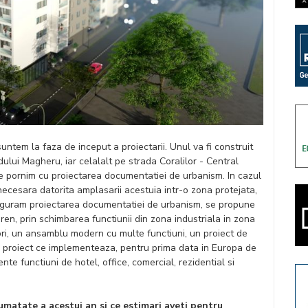
untem la faza de inceput a proiectarii. Unul va fi construit
lui Magheru, iar celalalt pe strada Coralilor - Central
are pornim cu proiectarea documentatiei de urbanism. In cazul
ecesara datorita amplasarii acestuia intr-o zona protejata,
asiguram proiectarea documentatiei de urbanism, se propune
en, prin schimbarea functiunii din zona industriala in zona
tori, un ansamblu modern cu multe functiuni, un proiect de
 proiect ce implementeaza, pentru prima data in Europa de
zente functiuni de hotel, office, comercial, rezidential si
jumatate a acestui an si ce estimari aveti pentru