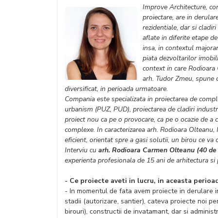
Improve Architecture, com
proiectare, are in derula
rezidentiale, dar si cladir
aflate in diferite etape d
insa, in contextul majorar
piata dezvoltarilor imobil
context in care Rodioara
arh. Tudor Zmeu, spune ca 
diversificat, in perioada urmatoare.
Compania este specializata in proiectarea de comple
urbanism (PUZ, PUD), proiectarea de cladiri industria
proiect nou ca pe o provocare, ca pe o ocazie de a cr
complexe. In caracterizarea arh. Rodioara Olteanu, 
eficient, orientat spre a gasi solutii, un birou ce va 
Interviu cu
arh. Rodioara Carmen Olteanu (40 de a
experienta profesionala de 15 ani de arhitectura si 
- Ce proiecte aveti in lucru, in aceasta perioa
- In momentul de fata avem proiecte in derulare in 
stadii (autorizare, santier), cateva proiecte noi pe
birouri), constructii de invatamant, dar si admini