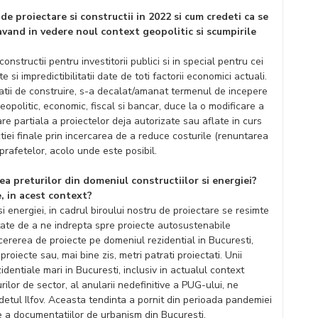
de proiectare si constructii in 2022 si cum credeti ca se
avand in vedere noul context geopolitic si scumpirile
constructii pentru investitorii publici si in special pentru cei
e si impredictibilitatii date de toti factorii economici actuali.
atii de construire, s-a decalat/amanat termenul de incepere
 geopolitic, economic, fiscal si bancar, duce la o modificare a
are partiala a proiectelor deja autorizate sau aflate in curs
tiei finale prin incercarea de a reduce costurile (renuntarea
prafetelor, acolo unde este posibil.
ea preturilor din domeniul constructiilor si energiei?
e, in acest context?
si energiei, in cadrul biroului nostru de proiectare se resimte
tate de a ne indrepta spre proiecte autosustenabile
cererea de proiecte pe domeniul rezidential in Bucuresti,
roiecte sau, mai bine zis, metri patrati proiectati. Unii
identiale mari in Bucuresti, inclusiv in actualul context
ilor de sector, al anularii nedefinitive a PUG-ului, ne
detul Ilfov. Aceasta tendinta a pornit din perioada pandemiei
ice a documentatiilor de urbanism din Bucuresti.