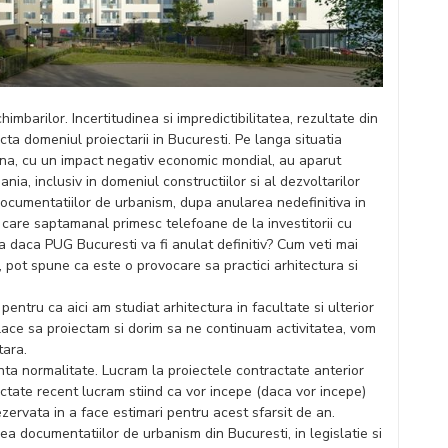
mbarilor. Incertitudinea si impredictibilitatea, rezultate din
cta domeniul proiectarii in Bucuresti. Pe langa situatia
ina, cu un impact negativ economic mondial, au aparut
nia, inclusiv in domeniul constructiilor si al dezvoltarilor
 documentatiilor de urbanism, dupa anularea nedefinitiva in
n care saptamanal primesc telefoane de la investitorii cu
 daca PUG Bucuresti va fi anulat definitiv? Cum veti mai
, pot spune ca este o provocare sa practici arhitectura si
entru ca aici am studiat arhitectura in facultate si ulterior
lace sa proiectam si dorim sa ne continuam activitatea, vom
tara.
nta normalitate. Lucram la proiectele contractate anterior
ractate recent lucram stiind ca vor incepe (daca vor incepe)
ezervata in a face estimari pentru acest sfarsit de an.
a documentatiilor de urbanism din Bucuresti, in legislatie si