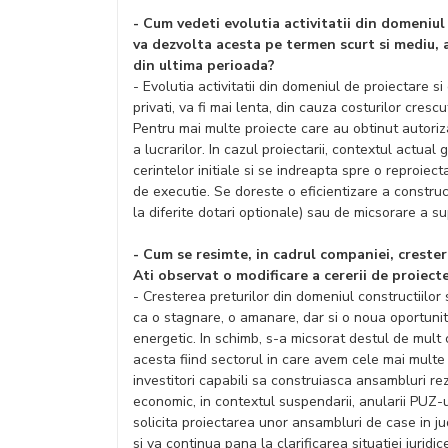
- Cum vedeti evolutia activitatii din domeniul 
va dezvolta acesta pe termen scurt si mediu, 
din ultima perioada?
- Evolutia activitatii din domeniul de proiectare si 
privati, va fi mai lenta, din cauza costurilor crescut
Pentru mai multe proiecte care au obtinut autoriz
a lucrarilor. In cazul proiectarii, contextul actual
cerintelor initiale si se indreapta spre o reproiect
de executie. Se doreste o eficientizare a construc
la diferite dotari optionale) sau de micsorare a su
- Cum se resimte, in cadrul companiei, crester
Ati observat o modificare a cererii de proiect
- Cresterea preturilor din domeniul constructiilor 
ca o stagnare, o amanare, dar si o noua oportuni
energetic. In schimb, s-a micsorat destul de mult 
acesta fiind sectorul in care avem cele mai multe p
investitori capabili sa construiasca ansambluri rez
economic, in contextul suspendarii, anularii PUZ-ur
solicita proiectarea unor ansambluri de case in ju
si va continua pana la clarificarea situatiei jurid