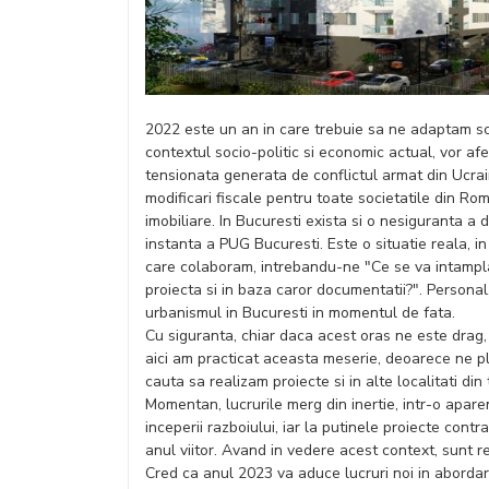
2022 este un an in care trebuie sa ne adaptam schi
contextul socio-politic si economic actual, vor afe
tensionata generata de conflictul armat din Ucra
modificari fiscale pentru toate societatile din Roma
imobiliare. In Bucuresti exista si o nesiguranta a
instanta a PUG Bucuresti. Este o situatie reala, i
care colaboram, intrebandu-ne "Ce se va intampla
proiecta si in baza caror documentatii?". Personal
urbanismul in Bucuresti in momentul de fata.
Cu siguranta, chiar daca acest oras ne este drag, p
aici am practicat aceasta meserie, deoarece ne p
cauta sa realizam proiecte si in alte localitati din 
Momentan, lucrurile merg din inertie, intr-o apare
inceperii razboiului, iar la putinele proiecte cont
anul viitor. Avand in vedere acest context, sunt r
Cred ca anul 2023 va aduce lucruri noi in abordare