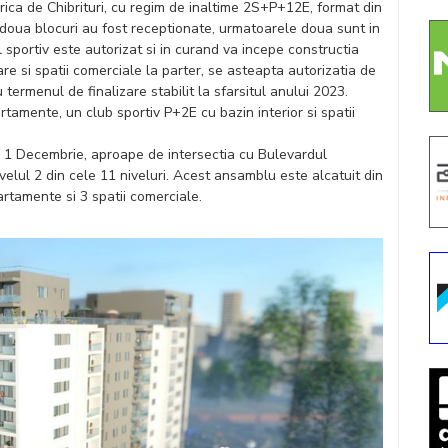
rica de Chibrituri, cu regim de inaltime 2S+P+12E, format din
le doua blocuri au fost receptionate, urmatoarele doua sunt in
l sportiv este autorizat si in curand va incepe constructia
are si spatii comerciale la parter, se asteapta autorizatia de
 termenul de finalizare stabilit la sfarsitul anului 2023.
tamente, un club sportiv P+2E cu bazin interior si spatii
ul 1 Decembrie, aproape de intersectia cu Bulevardul
ivelul 2 din cele 11 niveluri. Acest ansamblu este alcatuit din
rtamente si 3 spatii comerciale.