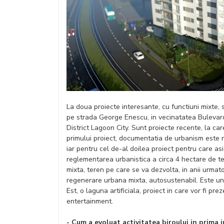
La doua proiecte interesante, cu functiuni mixte, s
pe strada George Enescu, in vecinatatea Bulevardu
District Lagoon City. Sunt proiecte recente, la c
primului proiect, documentatia de urbanism este n
iar pentru cel de-al doilea proiect pentru care 
reglementarea urbanistica a circa 4 hectare de ter
mixta, teren pe care se va dezvolta, in anii urma
regenerare urbana mixta, autosustenabil. Este un
Est, o laguna artificiala, proiect in care vor fi pre
entertainment.
- Cum a evoluat activitatea biroului in prima 