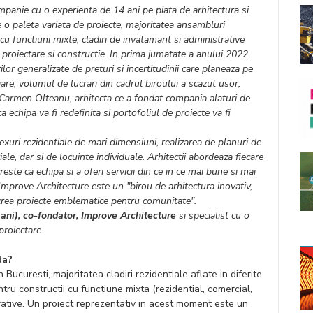
panie cu o experienta de 14 ani pe piata de arhitectura si
re o paleta variata de proiecte, majoritatea ansambluri
i cu functiuni mixte, cladiri de invatamant si administrative
e proiectare si constructie. In prima jumatate a anului 2022
ilor generalizate de preturi si incertitudinii care planeaza pe
iare, volumul de lucrari din cadrul biroului a scazut usor,
 Carmen Olteanu, arhitecta ce a fondat compania alaturi de
echipa va fi redefinita si portofoliul de proiecte va fi
xuri rezidentiale de mari dimensiuni, realizarea de planuri de
le, dar si de locuinte individuale. Arhitectii abordeaza fiecare
este ca echipa si a oferi servicii din ce in ce mai bune si mai
Improve Architecture este un "birou de arhitectura inovativ,
crea proiec
te emblematice pentru comunitate".
ni), co-fondator, Improve Architecture
si specialist cu o
proiectare.
da?
Bucuresti, majoritatea cladiri rezidentiale aflate in diferite
ntru constructii cu functiune mixta (rezidential, comercial,
strative. Un proiect reprezentativ in acest moment este un