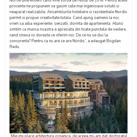
Noi ne diferentiem cand vine vorba de restul de 10%. Pentru acele
procente ne propunem sa gasim cele mai ingenioase solutii si
neaparat realizabile. Ansamblurile hoteliere si rezidentiale Nordis
permit si propun creativitate totala. Cand ajung oamenii la noi,
vrem sa aiba experiente, senzatii, dorinta de apartenenta. Atunci
simtim ca munca noastra e apreciata din toate punctele de vedere,
cand cineva isi doreste ce oferim noi. De ce nu se duc la
concurenta? Pentru ca nu are ce are Nordis”, a adaugat Bogdan
Radu.
„Mie imi place arhitectura organica, de aceea mi-am dat doctoratul