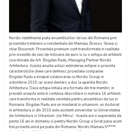
Nordis redefineste piata ansamblurilor de lux din Romania prin
proiectele hoteliere si rezidentiale din Mamaia, Brasov, Sinaia si
chiar Bucuresti. Proiectele premium sunt transformate in realitate
prin investitii de zeci de milioane de euro si cu o echipa de arhitecti
coordonata de Arh. Bogdan Radu, Managing Partner Nordis
Arhitectura. Acesta anunta astazi extinderea echipei si prezinta
caracteristicile cheie care definesc proiectele companiei.
Bogdan Radu a inceput colaborarea cu Nordis Group in
octombrie 2019, iar acest demers a dus la aparitia Nordis
Arhitectura. Daca echipa initiala era formata din trei membri, in
prezent aceasta este in continua dezvoltare si numara 16 arhitecti,
care transforma in realitate cerintele pentru ansambluri de lux in
Romania. Bogdan Radu are un masterat in urbanism, un doctorat
in arhitectura si din 2010 este asistent universitar la Universitatea
de Arhitectura si Urbanism „Ion Mincu”. Acesta are o experienta de
peste 16 ani in domeniu si pentru Nordis Group a livrat pana acum
trei proiecte unice pe piata din Romania: Nordis Mamaia 5*****,