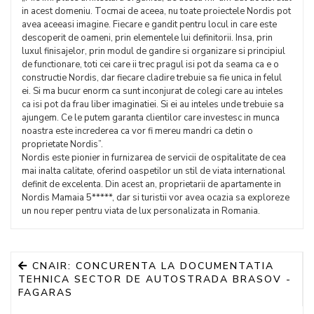
in acest domeniu. Tocmai de aceea, nu toate proiectele Nordis pot
avea aceeasi imagine. Fiecare e gandit pentru locul in care este
descoperit de oameni, prin elementele lui definitorii. Insa, prin
luxul finisajelor, prin modul de gandire si organizare si principiul
de functionare, toti cei care ii trec pragul isi pot da seama ca e o
constructie Nordis, dar fiecare cladire trebuie sa fie unica in felul
ei. Si ma bucur enorm ca sunt inconjurat de colegi care au inteles
ca isi pot da frau liber imaginatiei. Si ei au inteles unde trebuie sa
ajungem. Ce le putem garanta clientilor care investesc in munca
noastra este increderea ca vor fi mereu mandri ca detin o
proprietate Nordis”.
Nordis este pionier in furnizarea de servicii de ospitalitate de cea
mai inalta calitate, oferind oaspetilor un stil de viata international
definit de excelenta. Din acest an, proprietarii de apartamente in
Nordis Mamaia 5*****, dar si turistii vor avea ocazia sa exploreze
un nou reper pentru viata de lux personalizata in Romania.
CNAIR: CONCURENTA LA DOCUMENTATIA
TEHNICA SECTOR DE AUTOSTRADA BRASOV -
FAGARAS