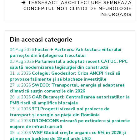
TESSERACT ARCHITECTURE SEMNEAZA
CONCEPTUL NOII CLINICI DE NEUROLOGIE
NEUROAXIS
Din aceeasi categorie
Foster + Partners: Arhitectura viitorului
04 Aug 2026
pornește din înțelegerea trecutului
Parlamentul a adoptat recent CATUC. PPC
03 Aug 2026
salută modernizarea legislației din construcții
Colegiul Geodezilor: Criza ANCPI riscă să
31 Iul 2026
provoace falimente și să blocheze investițiile
SWECO: Transportul, energia și adaptarea
27 Iul 2026
climatică susțin comenzile din 2026
OAR București: Centralizarea autorizațiilor la
20 Iul 2026
PMB riscă să amplifice blocajele
3TI Progetti vizează noi proiecte de
13 Iul 2026
transport și energie pe piața din România
DROMCONS mizează pe extindere și proiecte
09 Iul 2026
majore de infrastructură
WSP Global crește organic cu 5% în 2026 și
09 Iul 2026
atinge un backlog de 19 miliarde USD