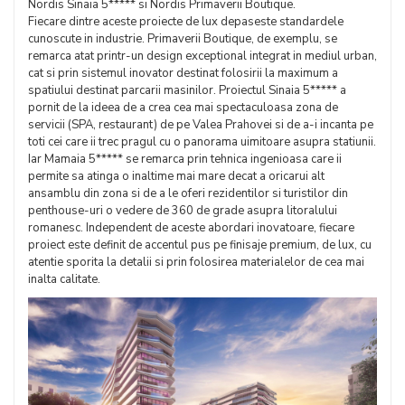
Nordis Sinaia 5***** si Nordis Primaverii Boutique.
Fiecare dintre aceste proiecte de lux depaseste standardele
cunoscute in industrie. Primaverii Boutique, de exemplu, se
remarca atat printr-un design exceptional integrat in mediul urban,
cat si prin sistemul inovator destinat folosirii la maximum a
spatiului destinat parcarii masinilor. Proiectul Sinaia 5***** a
pornit de la ideea de a crea cea mai spectaculoasa zona de
servicii (SPA, restaurant) de pe Valea Prahovei si de a-i incanta pe
toti cei care ii trec pragul cu o panorama uimitoare asupra statiunii.
Iar Mamaia 5***** se remarca prin tehnica ingenioasa care ii
permite sa atinga o inaltime mai mare decat a oricarui alt
ansamblu din zona si de a le oferi rezidentilor si turistilor din
penthouse-uri o vedere de 360 de grade asupra litoralului
romanesc. Independent de aceste abordari inovatoare, fiecare
proiect este definit de accentul pus pe finisaje premium, de lux, cu
atentie sporita la detalii si prin folosirea materialelor de cea mai
inalta calitate.