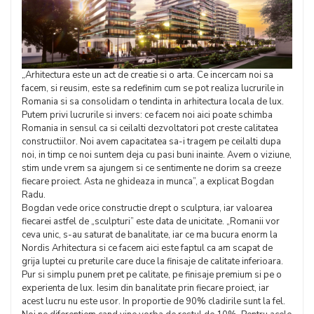
„Arhitectura este un act de creatie si o arta. Ce incercam noi sa
facem, si reusim, este sa redefinim cum se pot realiza lucrurile in
Romania si sa consolidam o tendinta in arhitectura locala de lux.
Putem privi lucrurile si invers: ce facem noi aici poate schimba
Romania in sensul ca si ceilalti dezvoltatori pot creste calitatea
constructiilor. Noi avem capacitatea sa-i tragem pe ceilalti dupa
noi, in timp ce noi suntem deja cu pasi buni inainte. Avem o viziune,
stim unde vrem sa ajungem si ce sentimente ne dorim sa creeze
fiecare proiect. Asta ne ghideaza in munca”, a explicat Bogdan
Radu.
Bogdan vede orice constructie drept o sculptura, iar valoarea
fiecarei astfel de „sculpturi” este data de unicitate. „Romanii vor
ceva unic, s-au saturat de banalitate, iar ce ma bucura enorm la
Nordis Arhitectura si ce facem aici este faptul ca am scapat de
grija luptei cu preturile care duce la finisaje de calitate inferioara.
Pur si simplu punem pret pe calitate, pe finisaje premium si pe o
experienta de lux. Iesim din banalitate prin fiecare proiect, iar
acest lucru nu este usor. In proportie de 90% cladirile sunt la fel.