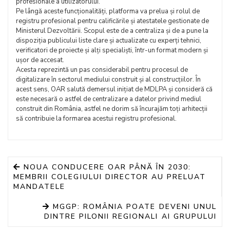
profesionale a utilizatorului.
Pe lângă aceste funcționalități, platforma va prelua și rolul de
registru profesional pentru calificările și atestatele gestionate de
Ministerul Dezvoltării. Scopul este de a centraliza și de a pune la
dispoziția publicului liste clare și actualizate cu experți tehnici,
verificatori de proiecte și alți specialiști, într-un format modern și
ușor de accesat.
Acesta reprezintă un pas considerabil pentru procesul de
digitalizare în sectorul mediului construit și al construcțiilor. În
acest sens, OAR salută demersul inițiat de MDLPA și consideră că
este necesară o astfel de centralizare a datelor privind mediul
construit din România, astfel ne dorim să încurajăm toți arhitecții
să contribuie la formarea acestui registru profesional.
NOUA CONDUCERE OAR PÂNĂ ÎN 2030:
MEMBRII COLEGIULUI DIRECTOR AU PRELUAT
MANDATELE
MGGP: ROMÂNIA POATE DEVENI UNUL
DINTRE PILONII REGIONALI AI GRUPULUI