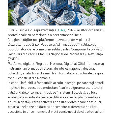
Luni, 29 iunie a.c., reprezentanți ai
OAR
, RUR și ai altor organizații
profesionale au participat la o prezentare online a
funcționalităților noii platforme dezvoltate de Ministerul
Dezvoltării, Lucrărilor Publice și Administrației, în calitate de
coordonator de reforme și investiții pentru Componenta 5 - Valul
Renovării din cadrul Planului Național de Redresare și Reziliență
(PNRR).
Platforma digitală, Registrul Național Digital al Clădirilor, este un
instrument informatic strategic, de interes național, destinat
colectării, analizării și diseminării informațiilor structurate despre
fondul construit din România.
În cadrul întâlnirii, a fost subliniat rolul esențial pe care toți actorii
implicați în procesul de proiectare îl au în asigurarea acurateței și
calității datelor tehnice introduse în sistem. Totodată, au fost
evidențiate avantajele pe care utilizarea acestei platforme le va
aduce în desfășurarea activității noastre profesionale de zi cu zi:
crearea unei baze de date cu documentele aferente clădirilor,
accesibila în orice moment al vieții construcției de către toți actorii