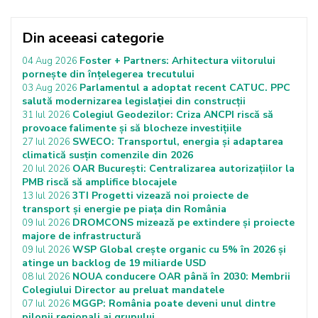
Din aceeasi categorie
Foster + Partners: Arhitectura viitorului
04 Aug 2026
pornește din înțelegerea trecutului
Parlamentul a adoptat recent CATUC. PPC
03 Aug 2026
salută modernizarea legislației din construcții
Colegiul Geodezilor: Criza ANCPI riscă să
31 Iul 2026
provoace falimente și să blocheze investițiile
SWECO: Transportul, energia și adaptarea
27 Iul 2026
climatică susțin comenzile din 2026
OAR București: Centralizarea autorizațiilor la
20 Iul 2026
PMB riscă să amplifice blocajele
3TI Progetti vizează noi proiecte de
13 Iul 2026
transport și energie pe piața din România
DROMCONS mizează pe extindere și proiecte
09 Iul 2026
majore de infrastructură
WSP Global crește organic cu 5% în 2026 și
09 Iul 2026
atinge un backlog de 19 miliarde USD
NOUA conducere OAR până în 2030: Membrii
08 Iul 2026
Colegiului Director au preluat mandatele
MGGP: România poate deveni unul dintre
07 Iul 2026
pilonii regionali ai grupului