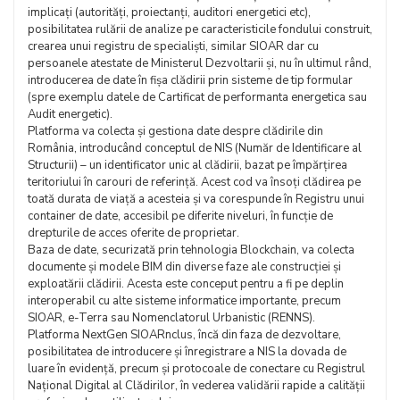
implicați (autorități, proiectanți, auditori energetici etc),
posibilitatea rulării de analize pe caracteristicile fondului construit,
crearea unui registru de specialiști, similar SIOAR dar cu
persoanele atestate de Ministerul Dezvoltarii și, nu în ultimul rând,
introducerea de date în fișa clădirii prin sisteme de tip formular
(spre exemplu datele de Cartificat de performanta energetica sau
Audit energetic).
Platforma va colecta și gestiona date despre clădirile din
România, introducând conceptul de NIS (Număr de Identificare al
Structurii) – un identificator unic al clădirii, bazat pe împărțirea
teritoriului în carouri de referință. Acest cod va însoți clădirea pe
toată durata de viață a acesteia și va corespunde în Registru unui
container de date, accesibil pe diferite niveluri, în funcție de
drepturile de acces oferite de proprietar.
Baza de date, securizată prin tehnologia Blockchain, va colecta
documente și modele BIM din diverse faze ale construcției și
exploatării clădirii. Acesta este conceput pentru a fi pe deplin
interoperabil cu alte sisteme informatice importante, precum
SIOAR, e-Terra sau Nomenclatorul Urbanistic (RENNS).
Platforma NextGen SIOARnclus, încă din faza de dezvoltare,
posibilitatea de introducere și înregistrare a NIS la dovada de
luare în evidență, precum și protocoale de conectare cu Registrul
Național Digital al Clădirilor, în vederea validării rapide a calității