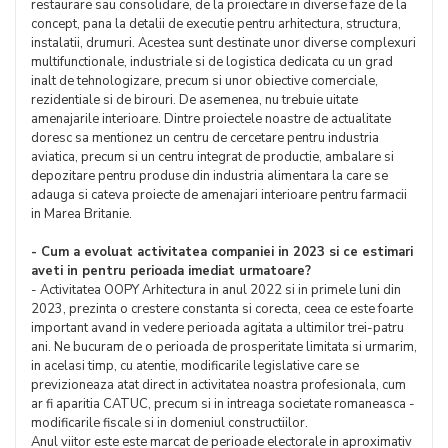
restaurare sau consolidare, de la proiectare in diverse faze de la
concept, pana la detalii de executie pentru arhitectura, structura,
instalatii, drumuri. Acestea sunt destinate unor diverse complexuri
multifunctionale, industriale si de logistica dedicata cu un grad
inalt de tehnologizare, precum si unor obiective comerciale,
rezidentiale si de birouri. De asemenea, nu trebuie uitate
amenajarile interioare. Dintre proiectele noastre de actualitate
doresc sa mentionez un centru de cercetare pentru industria
aviatica, precum si un centru integrat de productie, ambalare si
depozitare pentru produse din industria alimentara la care se
adauga si cateva proiecte de amenajari interioare pentru farmacii
in Marea Britanie.
- Cum a evoluat activitatea companiei in 2023 si ce estimari
aveti in pentru perioada imediat urmatoare?
- Activitatea OOPY Arhitectura in anul 2022 si in primele luni din
2023, prezinta o crestere constanta si corecta, ceea ce este foarte
important avand in vedere perioada agitata a ultimilor trei-patru
ani. Ne bucuram de o perioada de prosperitate limitata si urmarim,
in acelasi timp, cu atentie, modificarile legislative care se
previzioneaza atat direct in activitatea noastra profesionala, cum
ar fi aparitia CATUC, precum si in intreaga societate romaneasca -
modificarile fiscale si in domeniul constructiilor.
Anul viitor este este marcat de perioade electorale in aproximativ