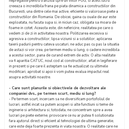
nepregatite pentru tranzitia spre un viitor PUG, si acest lucru
creeaza o incredibila frana pe piata dinamica a constructiilor din
Bucuresti, una dintre cele mai active, eficiente si valoroase piete a
constructiilor din Romania. De obicei, gaina cu ouale de aur este
exploatata, nu facuta supa si, in niciun caz, obligata sa moara de
foame in cotet. Aceasta este, din nefericire, realitatea pe care o
vedem zi de zi in activitatea noastra. Politizarea excesiva si
agresiva a constructiilor, lipsa viziunii si a solutiilor, aplicarea
taierii padurii pentru cateva uscaturi, ne aduc pas cu pas la situatia
de astazi si vor crea, pe termen mediu si lung, o cadere incredibila
a acestui sector, pana de curand extrem de activ. O alta realitate
va fi aparitia CATUC, noul cod al constructiilor, aflat in legiferare
in prezent si pe care il asteptam sa fie actualizat cu ultimele
modificari, aprobat si apoi ii vom putea evalua impactul real
asupra activitatii noastre.
- Care sunt planurile si obiectivele de dezvoltare ale
companiei dvs., pe termen scurt, mediu si lung?
- Pe termen scurt, incercam sa ne diversificam portofoliul de
lucrari, astfel incat sa putem acoperi si alte functiuni si teme de
inginerie si arhitectura si, totodata, ne concentram spre a avea
lucrari pe piete externe, provocare ce nu ar putea fi solutionata
fara ajutorul direct si eficient al tehnologiei de ultima generatie,
care este deja foarte prezenta in viata noastra. O realitate care ne