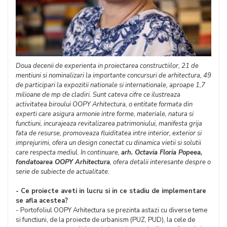
Doua decenii de experienta in proiectarea constructiilor, 21 de
mentiuni si nominalizari la importante concursuri de arhitectura, 49
de participari la expozitii nationale si internationale, aproape 1,7
milioane de mp de cladiri. Sunt cateva cifre ce ilustreaza
activitatea biroului OOPY Arhitectura, o entitate formata din
experti care asigura armonie intre forme, materiale, natura si
functiuni, incurajeaza revitalizarea patrimoniului, manifesta grija
fata de resurse, promoveaza fluiditatea intre interior, exterior si
imprejurimi, ofera un design conectat cu dinamica vietii si solutii
care respecta mediul. In continuare,
arh. Octavia Floria Popeea,
fondatoarea OOPY Arhitectura
, ofera detalii interesante despre o
serie de subiecte de actualitate.
- Ce proiecte aveti in lucru si in ce stadiu de implementare
se afla acestea?
- Portofoliul OOPY Arhitectura se prezinta astazi cu diverse teme
si functiuni, de la proiecte de urbanism (PUZ, PUD), la cele de