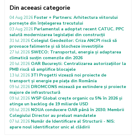
Din aceeasi categorie
Foster + Partners: Arhitectura viitorului
04 Aug 2026
pornește din înțelegerea trecutului
Parlamentul a adoptat recent CATUC. PPC
03 Aug 2026
salută modernizarea legislației din construcții
Colegiul Geodezilor: Criza ANCPI riscă să
31 Iul 2026
provoace falimente și să blocheze investițiile
SWECO: Transportul, energia și adaptarea
27 Iul 2026
climatică susțin comenzile din 2026
OAR București: Centralizarea autorizațiilor la
20 Iul 2026
PMB riscă să amplifice blocajele
3TI Progetti vizează noi proiecte de
13 Iul 2026
transport și energie pe piața din România
DROMCONS mizează pe extindere și proiecte
09 Iul 2026
majore de infrastructură
WSP Global crește organic cu 5% în 2026 și
09 Iul 2026
atinge un backlog de 19 miliarde USD
NOUA conducere OAR până în 2030: Membrii
08 Iul 2026
Colegiului Director au preluat mandatele
Număr de Identificare al Structurii - NIS:
07 Iul 2026
apare noul identificator unic al clădirii