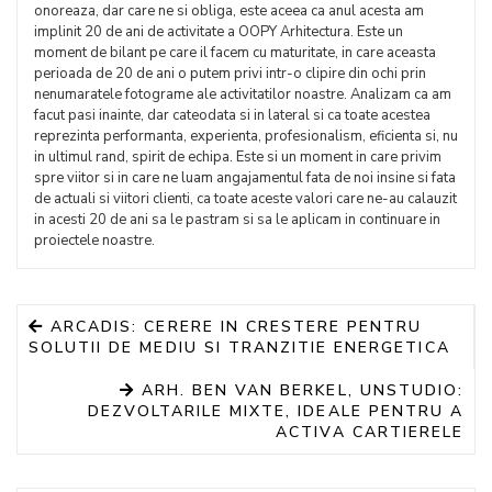
onoreaza, dar care ne si obliga, este aceea ca anul acesta am
implinit 20 de ani de activitate a OOPY Arhitectura. Este un
moment de bilant pe care il facem cu maturitate, in care aceasta
perioada de 20 de ani o putem privi intr-o clipire din ochi prin
nenumaratele fotograme ale activitatilor noastre. Analizam ca am
facut pasi inainte, dar cateodata si in lateral si ca toate acestea
reprezinta performanta, experienta, profesionalism, eficienta si, nu
in ultimul rand, spirit de echipa. Este si un moment in care privim
spre viitor si in care ne luam angajamentul fata de noi insine si fata
de actuali si viitori clienti, ca toate aceste valori care ne-au calauzit
in acesti 20 de ani sa le pastram si sa le aplicam in continuare in
proiectele noastre.
ARCADIS: CERERE IN CRESTERE PENTRU
SOLUTII DE MEDIU SI TRANZITIE ENERGETICA
ARH. BEN VAN BERKEL, UNSTUDIO:
DEZVOLTARILE MIXTE, IDEALE PENTRU A
ACTIVA CARTIERELE