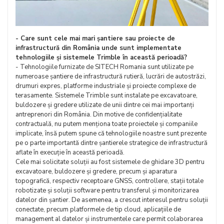
- Care sunt cele mai mari șantiere sau proiecte de
infrastructură din România unde sunt implementate
tehnologiile și sistemele Trimble în această perioadă?
- Tehnologiile furnizate de SITECH Romania sunt utilizate pe
numeroase șantiere de infrastructură rutieră, lucrări de autostrăzi,
drumuri expres, platforme industriale și proiecte complexe de
terasamente. Sistemele Trimble sunt instalate pe excavatoare,
buldozere și gredere utilizate de unii dintre cei mai importanți
antreprenori din România. Din motive de confidențialitate
contractuală, nu putem menționa toate proiectele și companiile
implicate, însă putem spune că tehnologiile noastre sunt prezente
pe o parte importantă dintre șantierele strategice de infrastructură
aflate în execuție în această perioadă.
Cele mai solicitate soluții au fost sistemele de ghidare 3D pentru
excavatoare, buldozere și gredere, precum și aparatura
topografică, respectiv receptoare GNSS, controllere, stații totale
robotizate și soluții software pentru transferul și monitorizarea
datelor din șantier. De asemenea, a crescut interesul pentru soluții
conectate, precum platformele de tip cloud, aplicațiile de
management al datelor și instrumentele care permit colaborarea