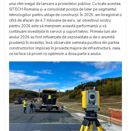
unui ritm inegal de lansare a proiectelor publice. Cu toate acestea,
SITECH Romania și-a consolidat poziția de lider pe segmentul
tehnologiilor pentru utilaje de construcții. În 2025, am înregistrat o
cifră de afaceri de 4,7 milioane de euro, iar obiectivul nostru
pentru 2026 este să menținem această performanță și să
continuăm investițiile în servicii și suport tehnic. Primele luni ale
anului 2026 au fost influențate de sezonalitate și de o anumită
prudență în investiții, însă observăm semnale pozitive din partea
constructorilor implicați în proiecte majore de infrastructură, ceea
ce ne face să privim cu optimism a doua parte a anului.