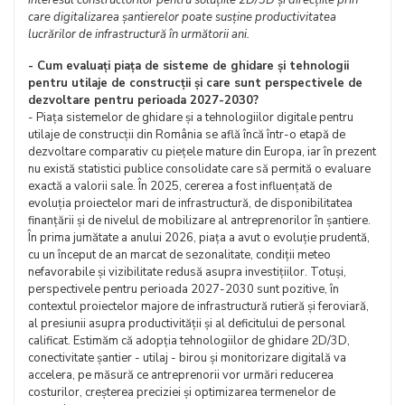
interesul constructorilor pentru soluțiile 2D/3D și direcțiile prin
care digitalizarea șantierelor poate susține productivitatea
lucrărilor de infrastructură în următorii ani.
- Cum evaluați piața de sisteme de ghidare și tehnologii
pentru utilaje de construcții și care sunt perspectivele de
dezvoltare pentru perioada 2027-2030?
- Piața sistemelor de ghidare și a tehnologiilor digitale pentru
utilaje de construcții din România se află încă într-o etapă de
dezvoltare comparativ cu piețele mature din Europa, iar în prezent
nu există statistici publice consolidate care să permită o evaluare
exactă a valorii sale. În 2025, cererea a fost influențată de
evoluția proiectelor mari de infrastructură, de disponibilitatea
finanțării și de nivelul de mobilizare al antreprenorilor în șantiere.
În prima jumătate a anului 2026, piața a avut o evoluție prudentă,
cu un început de an marcat de sezonalitate, condiții meteo
nefavorabile și vizibilitate redusă asupra investițiilor. Totuși,
perspectivele pentru perioada 2027-2030 sunt pozitive, în
contextul proiectelor majore de infrastructură rutieră și feroviară,
al presiunii asupra productivității și al deficitului de personal
calificat. Estimăm că adopția tehnologiilor de ghidare 2D/3D,
conectivitate șantier - utilaj - birou și monitorizare digitală va
accelera, pe măsură ce antreprenorii vor urmări reducerea
costurilor, creșterea preciziei și optimizarea termenelor de