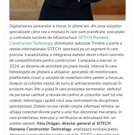
Digitalizarea șantierelor a trecut, în ultimii ani, din zona soluțiilor
specializate către cea a modului în care sunt planificate, executate
și controlate lucrările de infrastructură.
SITECH Romania
Construction Technology
, distribuitor autorizat Trimble și parte a
rețelei internaționale SITECH, operează pe un segment în care
precizia, trasabilitatea și integrarea datelor devin criterii concrete
de competitivitate pentru constructori. Compania a marcat, în
2024, un deceniu de activitate pe piața locală, interval în care
tehnologiile de ghidare a utilajelor, aplicațiile de monitorizare,
platformele cloud și soluțiile de conectare între șantier și birou au
început să schimbe modul de lucru al antreprenorilor implicați în
proiecte mari. Într-o piață în care presiunea termenelor, deficitul
de personal calificat și nevoia de control al costurilor sunt tot mai
vizibile, tehnologia capătă rolul unui instrument de disciplinare
operațională. Datele nu mai rămân simple informații tehnice, iar
utilajul conectat devine parte a unui flux decizional mai amplu, în
care proiectarea, execuția și verificarea se articulează într-un
sistem coerent.
Irina Drăgan, director general al SITECH
Romania Construction Technology
, analizează evoluția pieței,