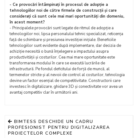
- Ce provocări întâmpinați în procesul de adopție a
tehnologiilor noi de către firmele de construcții și care
considerați că sunt cele mai mari oportunități din domeniu,
în acest moment?
- Principalele provocări sunt legate de ritmul de adopție a
tehnologiilor noi, lipsa personalului tehnic specializat, reticența
față de schimbare și presiunea investiției inițiale. Beneficiile
tehnologiilor sunt evidente după implementare, dar decizia de
achiziție necesită o bună înțelegere a impactului asupra
productivității și costurilor. Cea mai mare oportunitate este
transformarea modului în care se execută lucrările de
infrastructură. Pe fondul deficitului de forță de muncă, al
termenelor stricte și al nevoii de control al costurilor, tehnologia
devine un factor esențial de competitivitate. Constructorii care
investesc în digitalizare, ghidare 3D și conectivitate vor avea un
avantaj competitiv clar în următorii ani.
BIMTESS DESCHIDE UN CADRU
PROFESIONIST PENTRU DIGITALIZAREA
PROIECTELOR COMPLEXE