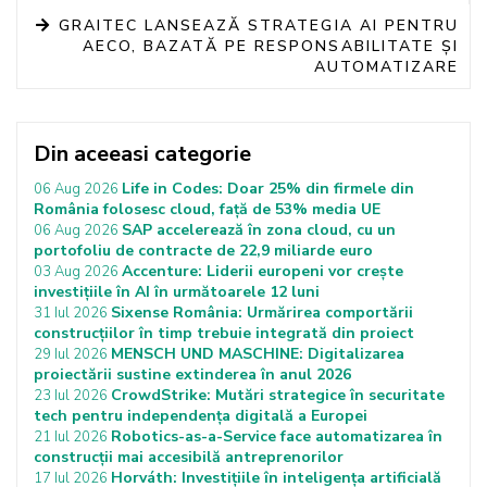
GRAITEC LANSEAZĂ STRATEGIA AI PENTRU
AECO, BAZATĂ PE RESPONSABILITATE ȘI
AUTOMATIZARE
Din aceeasi categorie
Life in Codes: Doar 25% din firmele din
06 Aug 2026
România folosesc cloud, față de 53% media UE
SAP accelerează în zona cloud, cu un
06 Aug 2026
portofoliu de contracte de 22,9 miliarde euro
Accenture: Liderii europeni vor crește
03 Aug 2026
investițiile în AI în următoarele 12 luni
Sixense România: Urmărirea comportării
31 Iul 2026
construcțiilor în timp trebuie integrată din proiect
MENSCH UND MASCHINE: Digitalizarea
29 Iul 2026
proiectării sustine extinderea în anul 2026
CrowdStrike: Mutări strategice în securitate
23 Iul 2026
tech pentru independența digitală a Europei
Robotics-as-a-Service face automatizarea în
21 Iul 2026
construcții mai accesibilă antreprenorilor
Horváth: Investițiile în inteligența artificială
17 Iul 2026