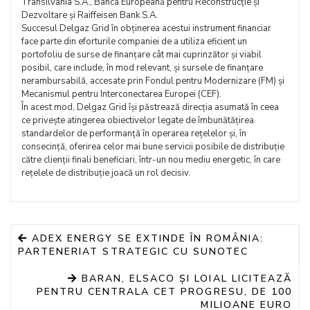
Transilvania S.A., Banca Europeană pentru Reconstrucție și
Dezvoltare și Raiffeisen Bank S.A.
Succesul Delgaz Grid în obținerea acestui instrument financiar
face parte din eforturile companiei de a utiliza eficient un
portofoliu de surse de finanțare cât mai cuprinzător și viabil
posibil, care include, în mod relevant, și sursele de finanțare
nerambursabilă, accesate prin Fondul pentru Modernizare (FM) și
Mecanismul pentru Interconectarea Europei (CEF).
În acest mod, Delgaz Grid își păstrează direcția asumată în ceea
ce privește atingerea obiectivelor legate de îmbunătățirea
standardelor de performanță în operarea rețelelor și, în
consecință, oferirea celor mai bune servicii posibile de distribuție
către clienții finali beneficiari, într-un nou mediu energetic, în care
rețelele de distribuție joacă un rol decisiv.
ADEX ENERGY SE EXTINDE ÎN ROMÂNIA:
PARTENERIAT STRATEGIC CU SUNOTEC
BARAN, ELSACO ȘI LOIAL LICITEAZĂ
PENTRU CENTRALA CET PROGRESU, DE 100
MILIOANE EURO