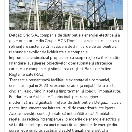
Delgaz Grid S.A., compania de distribuție a energiei electrice și a
gazelor naturale din Grupul E.ON România, a semnat cu succes o
refinanțare sustenabilă în valoare de 3 miliarde de lei, pentru a
răspunde nevoilor de lichiditate ale companiei.
Împrumutul sindicalizat propus are ca scop creșterea flexibilității
financiare, susținerea obiectivelor operaționale și strategice
curente ale companiei și stimularea creșterii Bazei de Active
Reglementate (RAB).
Tranzacția refinanțează facilitățile existente ale companiei,
semnate inițial în 2023, și extinde scadența inițială de la trei la
cinci ani, asigurând în același timp termeni și condiții îmbunătățite.
Fondurile vor fi utilizate, în principal, pentru susținerea
modernizării și digitalizării rețelei de distribuție a Delgaz, inclusiv
pentru implementarea infrastructurii de contorizare inteligentă.
Aceste investiții sunt așteptate să îmbunătățească fiabilitatea
rețelei, să reducă întreruperile și pierderile de energie electrică și
să faciliteze integrarea unei capacități adiționale de energie din
surse regenerabile, susținând astfel tranziția energetică a