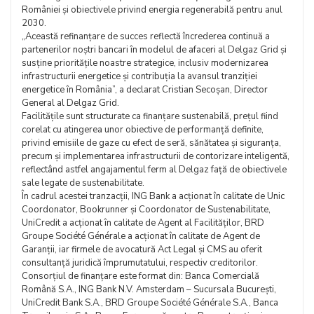
României și obiectivele privind energia regenerabilă pentru anul
2030.
„Această refinanțare de succes reflectă încrederea continuă a
partenerilor noștri bancari în modelul de afaceri al Delgaz Grid și
susține prioritățile noastre strategice, inclusiv modernizarea
infrastructurii energetice și contribuția la avansul tranziției
energetice în România”, a declarat Cristian Secoșan, Director
General al Delgaz Grid.
Facilitățile sunt structurate ca finanțare sustenabilă, prețul fiind
corelat cu atingerea unor obiective de performanță definite,
privind emisiile de gaze cu efect de seră, sănătatea și siguranța,
precum și implementarea infrastructurii de contorizare inteligentă,
reflectând astfel angajamentul ferm al Delgaz față de obiectivele
sale legate de sustenabilitate.
În cadrul acestei tranzacții, ING Bank a acționat în calitate de Unic
Coordonator, Bookrunner și Coordonator de Sustenabilitate,
UniCredit a acționat în calitate de Agent al Facilităților, BRD
Groupe Société Générale a acționat în calitate de Agent de
Garanții, iar firmele de avocatură Act Legal și CMS au oferit
consultanță juridică împrumutatului, respectiv creditorilor.
Consorțiul de finanțare este format din: Banca Comercială
Română S.A., ING Bank N.V. Amsterdam – Sucursala București,
UniCredit Bank S.A., BRD Groupe Société Générale S.A., Banca