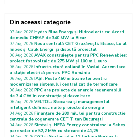
Din aceeasi categorie
Hydro Blue Energy și Hidroelectrica: Acord
07 Aug 2026
de mediu CHEAP de 340 MW la Bicaz
Noua centrală CET Grozăvești: Elsaco, Loial
07 Aug 2026
Impex și Calik Energi își dispută proiectul
AVAX construiește pentru PPC Renewables:
06 Aug 2026
proiect fotovoltaic de 275 MW și 100 mil. euro
Infrastructură eoliană în Vaslui: Adrem face
06 Aug 2026
o stație electrică pentru PPC România
IAȘI: Peste 460 milioane lei pentru
06 Aug 2026
modernizarea sistemului centralizat de termoficare
PPC are proiecte de energie regenerabilă
06 Aug 2026
de 7,4 GW în construcție și dezvoltare
VELTOL: Stocarea și managementul
06 Aug 2026
inteligent definesc noile proiecte de energie
Finanțare de 289 mil. lei pentru constructie
04 Aug 2026
centrala de cogenerare CET Titan București
Simtel și HEPA Energy construiesc la Sebeș
04 Aug 2026
parc solar de 52,2 MW cu stocare de 41,25
OX2 și Scatec aduc 11 turbine Nordex la
04 Aug 2026