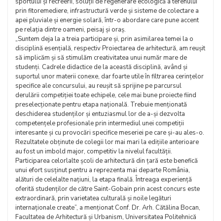
sportului și recreerii, soluții de regenerare ecologică a terenului
prin fitoremediere, infrastructură verde și sisteme de colectare a
apei pluviale și energie solară, într-o abordare care pune accent
pe relația dintre oameni, peisaj și oraș.
„Suntem deja la a treia participare și, prin asimilarea temei la o
disciplină esențială, respectiv Proiectarea de arhitectură, am reușit
să implicăm și să stimulăm creativitatea unui număr mare de
studenți. Cadrele didactice de la această disciplină, având și
suportul unor materii conexe, dar foarte utile în filtrarea cerințelor
specifice ale concursului, au reușit să sprijine pe parcursul
derulării competiției toate echipele, cele mai bune proiecte fiind
preselecționate pentru etapa națională. Trebuie menționată
deschiderea studenților și entuziasmul lor de a-și dezvolta
competențele profesionale prin intermediul unei competiții
interesante și cu provocări specifice meseriei pe care și-au ales-o.
Rezultatele obținute de colegii lor mai mari la edițiile anterioare
au fost un imbold major, competitiv la nivelul facultății.
Participarea celorlalte școli de arhitectură din țară este benefică
unui efort susținut pentru a reprezenta mai departe România,
alături de celelalte națiuni, la etapa finală. Întreaga experiență
oferită studenților de către Saint-Gobain prin acest concurs este
extraordinară, prin varietatea culturală și noile legături
internaționale create”, a menționat Conf. Dr. Arh. Cătălina Bocan,
Facultatea de Arhitectură și Urbanism, Universitatea Politehnică