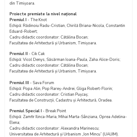
din Timișoara.
Proiecte premiate la nivel național
Premiul I
- The Knot
Echipă: Rădinoiu Radu-Cristian, Chirilă Briana-Nicola, Constantin
Eduard-Robert;
Cadru didactic coordonator: Cătălina Bocan;
Facultatea de Arhitectură și Urbanism, Timișoara.
Premiul II
- Cik Cak
Echipă: Vicol Denys, Săsărman Ioana-Paula, Zaha Alice-Doris;
Cadru didactic coordonator: Cătălina Bocan;
Facultatea de Arhitectură și Urbanism, Timișoara.
Premiul III
- Sava Forum
Echipă: Popa Alin, Pop Rareș-Andrei, Gliga Robert-Florin;
Cadru didactic coordonator: Cristian Pușcaș;
Facultatea de Construcții, Cadastru și Arhitectură, Oradea.
Premiul Special I
- Break Point
Echipă: Zamfir Ilinca-Maria, Mihai Marta-Sânziana, Oprea Adelina-
Elena;
Cadru didactic coordonator: Alexandra Marinescu;
Universitatea de Arhitectură și Urbanism „Ion Mincu” (UAUIM).