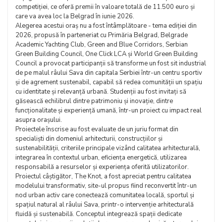
competiției, ce oferă premii în valoare totală de 11.500 euro și
care va avea loc la Belgrad în iunie 2026.
Alegerea acestui oraș nu a fost întâmplătoare - tema ediției din
2026, propusă în parteneriat cu Primăria Belgrad, Belgrade
Academic Yachting Club, Green and Blue Corridors, Serbian
Green Building Council, One Click LCA și World Green Building
Council a provocat participanții să transforme un fost sit industrial
de pe malul râului Sava din capitala Serbiei într-un centru sportiv
și de agrement sustenabil, capabil să redea comunității un spațiu
cu identitate și relevanță urbană. Studenții au fost invitați să
găsească echilibrul dintre patrimoniu și inovație, dintre
funcționalitate și experiență umană, într-un proiect cu impact real
asupra orașului.
Proiectele înscrise au fost evaluate de un juriu format din
specialiști din domeniul arhitecturii, construcțiilor și
sustenabilității, criteriile principale vizând calitatea arhitecturală,
integrarea în contextul urban, eficiența energetică, utilizarea
responsabilă a resurselor și experiența oferită utilizatorilor.
Proiectul câștigător, The Knot, a fost apreciat pentru calitatea
modelului transformativ, site-ul propus fiind reconvertit într-un
nod urban activ care conectează comunitatea locală, sportul și
spațiul natural al râului Sava, printr-o intervenție arhitecturală
fluidă și sustenabilă. Conceptul integrează spații dedicate