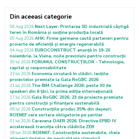
Din aceeasi categorie
Next Layer: Printarea 3D industrială câștigă
06 Aug 2026
teren în România și susține producția locală
AHK: Firme germane caută parteneri pentru
05 Aug 2026
proiecte de eficiență și energie regenerabilă
EUROCONSTRUCT anunță în 19-20
04 Aug 2026
noiembrie, la Viena, noile previziuni pentru construcții
FORUMUL CONSTRUCȚIILOR - Tehnologie,
30 Iul 2026
capital și responsabilitate
Economia circulară în clădiri: lecțiile
23 Iul 2026
proiectelor premiate la Gala RoGBC 2026
The BIM Challenge 2026: peste 30 de
21 Iul 2026
speakeri din 6 țări, la prima ediție internațională
Gala RoGBC 2026: 23 de proiecte premiate
17 Iul 2026
pentru construcții și finanțare sustenabilă
Construcțiile produc 35% din deșeuri:
08 Iul 2026
ROENEF cere sortare obligatorie pe șantier
Caravana OAER 2026: Directiva EPBD IV
01 Iul 2026
accelerează tranziția către clădirile ZEB
ROENEF: Construcțiile sustenabile, cheia
18 Iun 2026
atingerii țintelor de neutralitate climatică