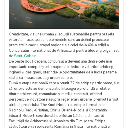
Creativitate, viziune urbană și soluții sustenabile pentru orașele
viitorului - acestea sunt elementele care au definit proiectele
premiate în cadrul etapei naționale a celei de-a XXI-a ediții a
Concursului Internațional de Arhitectură pentru Studenți organizat
de
Saint-Gobain
.
De peste două decenii, concursul a devenit una dintre cele mai
importante competiții internaționale dedicate viitorilor arhitecți,
ingineri și designeri, oferindu-le oportunitatea de a lucra pe teme
reale, cu impact social și urban concret.
După o etapă națională care a reunit 22 de echipe participante, ale
căror proiecte au demonstrat o înțelegere profundă a relației
dintre arhitectură, comunitate și mediul construit, oferind
perspective inovatoare asupra regenerării urbane, premiul I a fost
atribuit proiectului The Knot (Nodul) al echipei formate din
Rădinoiu Radu-Cristian, Chirilă Briana-Nicola și Constantin
Eduard-Robert, coordonată de Bocan Cătălina din cadrul
Facultății de Arhitectură și Urbanism din Timișoara. Echipa
câștigătoare va reprezenta România în finala internațională a