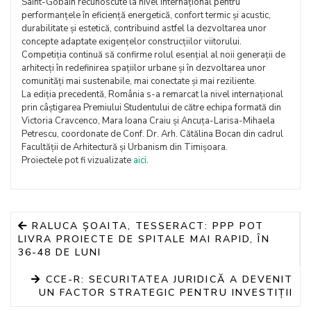
Saint-Gobain recunoscute la nivel internațional pentru
performanțele în eficiență energetică, confort termic și acustic,
durabilitate și estetică, contribuind astfel la dezvoltarea unor
concepte adaptate exigențelor construcțiilor viitorului.
Competiția continuă să confirme rolul esențial al noii generații de
arhitecți în redefinirea spațiilor urbane și în dezvoltarea unor
comunități mai sustenabile, mai conectate și mai reziliente.
La ediția precedentă, România s-a remarcat la nivel internațional
prin câștigarea Premiului Studentului de către echipa formată din
Victoria Cravcenco, Mara Ioana Craiu și Ancuța-Larisa-Mihaela
Petrescu, coordonate de Conf. Dr. Arh. Cătălina Bocan din cadrul
Facultății de Arhitectură și Urbanism din Timișoara.
Proiectele pot fi vizualizate
aici
.
RALUCA ȘOAITA, TESSERACT: PPP POT
LIVRA PROIECTE DE SPITALE MAI RAPID, ÎN
36-48 DE LUNI
CCE-R: SECURITATEA JURIDICĂ A DEVENIT
UN FACTOR STRATEGIC PENTRU INVESTIȚII