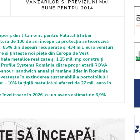
VANZARILOR SI PREVIZIUNI MAI
BUNE PENTRU 2014
eriș din titan-zinc pentru Palatul Știrbei
ura de 100 de ani începe cu protecția anticorozivă
85% din deșeuri recuperate și 434 mil. euro venituri
 și țintește noi piețe din Europa de Vest
hale metalice realizate și 1,25 mil. mp construiți
ei Profile Systems România către proprietarii ROVA
panouri sandwich anual și rămâne lider în România
nvestește în extinderea sustenabilă a portofoliului
 +10% la țiglă metalică și afaceri de 27 mil. euro în
 învelitoare în 2026, cu un avans estimat de 6,9%