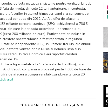
 suedez de tigla metalica si sisteme pentru ventilatii Lindab
 fata de nivelul din cele 12 luni anterioare, in contextul
ase a afacerilor in ultimul trimestru, cand s-a consemnat o
ceeasi perioada din 2012. Astfel, cifra de afaceri a
6,52 miliarde coroane suedeze (SEK), echivalentul a 736,5
ecut, din care in perioada octombrie - decembrie s-au
K (circa 200 milioane de euro). Potrivit datelor incluse in
, o crestere spectaculoasa a fost raportata in regiunea
Statelor Independente (CSI), in ultimele trei luni ale anului
ial datorita vanzarilor din Rusia si Belarus, insa si in
ului cererii. In tarile nordice s-au raportat cresteri
caderi de 3%.
ctie a tiglei metalice la Stefanestii de Jos (Ilfov), cu o
an. Anul trecut, compania a procesat peste 4.000 de tone de
cifra de afaceri a companiei stabilizandu-se la circa 20
click aici!
RUUKKI: SCADERE CU 7,4% A