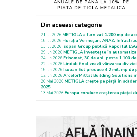
ANUALE DE PANA LA 10%, PE
PIATA DE TIGLA METALICA
Din aceeasi categorie
METIGLA a furnizat 1.200 mp de acop
21 Iul 2026
Horațiu Vermeșan, ANAZ: Infrastruct
15 Iul 2026
Isopan Group publică Raportul ESG: 
13 Iul 2026
METIGLA investește în automatizare
29 Iun 2026
Frisomat, 30 de ani: peste 1.100 de 
24 Iun 2026
Lindab finalizează vânzarea divizi
22 Iun 2026
Isopan Est produce 4,2 mil. mp de 
15 Iun 2026
ArcelorMittal Building Solutions i
12 Iun 2026
METIGLA crește pe piață în scădere:
20 Mai 2026
2025
Europa conduce creșterea pieței de
13 Mai 2026