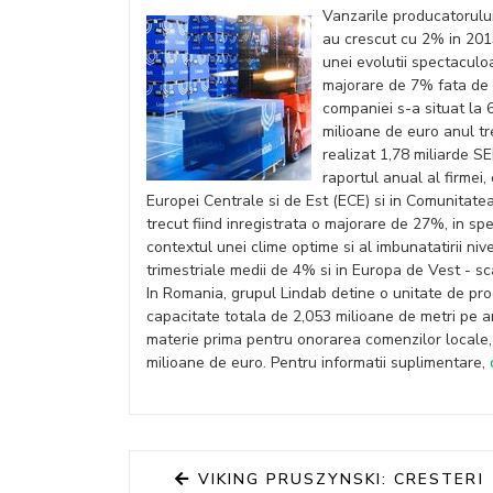
Vanzarile producatorului
au crescut cu 2% in 2013
unei evolutii spectaculo
majorare de 7% fata de a
companiei s-a situat la 
milioane de euro anul tr
realizat 1,78 miliarde SE
raportul anual al firmei
Europei Centrale si de Est (ECE) si in Comunitatea 
trecut fiind inregistrata o majorare de 27%, in spec
contextul unei clime optime si al imbunatatirii nivel
trimestriale medii de 4% si in Europa de Vest - s
In Romania, grupul Lindab detine o unitate de produ
capacitate totala de 2,053 milioane de metri pe 
materie prima pentru onorarea comenzilor locale, 
milioane de euro. Pentru informatii suplimentare,
VIKING PRUSZYNSKI: CRESTERI