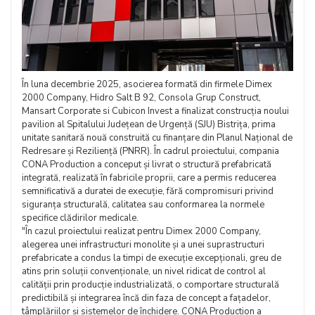
În luna decembrie 2025, asocierea formată din firmele Dimex
2000 Company, Hidro Salt B 92, Consola Grup Construct,
Mansart Corporate si Cubicon Invest a finalizat construcția noului
pavilion al Spitalului Județean de Urgență (SJU) Bistrița, prima
unitate sanitară nouă construită cu finanțare din Planul Național de
Redresare și Reziliență (PNRR). În cadrul proiectului, compania
CONA Production a conceput și livrat o structură prefabricată
integrată, realizată în fabricile proprii, care a permis reducerea
semnificativă a duratei de execuție, fără compromisuri privind
siguranța structurală, calitatea sau conformarea la normele
specifice clădirilor medicale.
"În cazul proiectului realizat pentru Dimex 2000 Company,
alegerea unei infrastructuri monolite și a unei suprastructuri
prefabricate a condus la timpi de execuție excepționali, greu de
atins prin soluții convenționale, un nivel ridicat de control al
calității prin producție industrializată, o comportare structurală
predictibilă și integrarea încă din faza de concept a fațadelor,
tâmplăriilor și sistemelor de închidere. CONA Production a