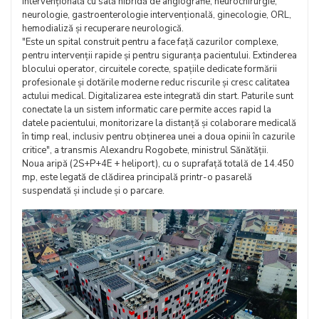
intervențională cu sală hibridă de angiografie, neurochirurgie,
neurologie, gastroenterologie intervențională, ginecologie, ORL,
hemodializă și recuperare neurologică.
"Este un spital construit pentru a face față cazurilor complexe,
pentru intervenții rapide și pentru siguranța pacientului. Extinderea
blocului operator, circuitele corecte, spațiile dedicate formării
profesionale și dotările moderne reduc riscurile și cresc calitatea
actului medical. Digitalizarea este integrată din start. Paturile sunt
conectate la un sistem informatic care permite acces rapid la
datele pacientului, monitorizare la distanță și colaborare medicală
în timp real, inclusiv pentru obținerea unei a doua opinii în cazurile
critice", a transmis Alexandru Rogobete, ministrul Sănătății.
Noua aripă (2S+P+4E + heliport), cu o suprafață totală de 14.450
mp, este legată de clădirea principală printr-o pasarelă
suspendată și include și o parcare.