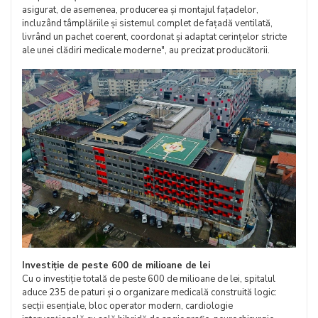
asigurat, de asemenea, producerea și montajul fațadelor,
incluzând tâmplăriile și sistemul complet de fațadă ventilată,
livrând un pachet coerent, coordonat și adaptat cerințelor stricte
ale unei clădiri medicale moderne", au precizat producătorii.
Investiție de peste 600 de milioane de lei
Cu o investiție totală de peste 600 de milioane de lei, spitalul
aduce 235 de paturi și o organizare medicală construită logic:
secții esențiale, bloc operator modern, cardiologie