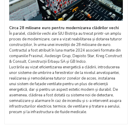
Circa 28 milioane euro pentru modernizarea clădirilor vechi
În paralel, clădirile vechi ale SJU Bistrița au trecut printr-un amplu
proces de modernizare, care a vizat reabilitarea și dotarea tuturor
construcțiilor, în urma unei investiții de 28 milioane de euro.
Contractul a fost atribuit în luna martie 2024 asocierii formate din
companiile Frasinul, Axdesign Grup, Depisto Star, Kreg Construct
& Consult, Construcții Erbașu SA și GB Indco.
Lucrările au vizat eficientizarea energetică a clădirii, introducerea
unor sisteme de umbrire a ferestrelor de la nivelul anvelopantei,
realizarea și remodelarea tuturor zonelor de acces, instalarea
unui sistem de fațade ventilate pentru un plus de eficiență
energetică, dar și pentru un aspect estetic modern și durabil. De
asemenea, clădirea a fost dotată cu sisteme noi de detectare,
semnalizare și alarmare în caz de incendiu și s-a intervenit asupra
infrastructurilor electrice, termice, de ventilare și tratare a aerului,
precum și la infrastructura de fluide medicale.