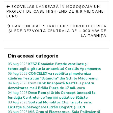
ECOVILLAS LANSEAZĂ ÎN MOGOȘOAIA UN
PROIECT DE CASE HIGH-END DE 8,6 MILIOANE
EURO
PARTENERIAT STRATEGIC: HIDROELECTRICA
ȘI EDF DEZVOLTĂ CENTRALA DE 1.000 MW DE
LA TARNIȚA
Din aceeasi categorie
KESZ România: Fațade ventilate și
05 Aug 2026
tehnologii digitale la ansamblul Corallis Apartments
CONCELEX va reabilita și moderniza
05 Aug 2026
clădirea Teatrului "Bulandra" din Schitu Măgureanu
Exim Bank finanțează NestPlus pentru
04 Aug 2026
dezvoltarea mall Brăila Plaza de 17 mil. euro
Deco Rom și Urbis Concept lucrează la
04 Aug 2026
fundația Centrului de îngrijiri paliative Săliște
Spitalul Monobloc Cluj, la cota zero:
03 Aug 2026
Licitație supraveghere lucrări Bog’Art și CCN
MIS Grup și Electrogrup: Sala Polivalentă
03 Aug 2026