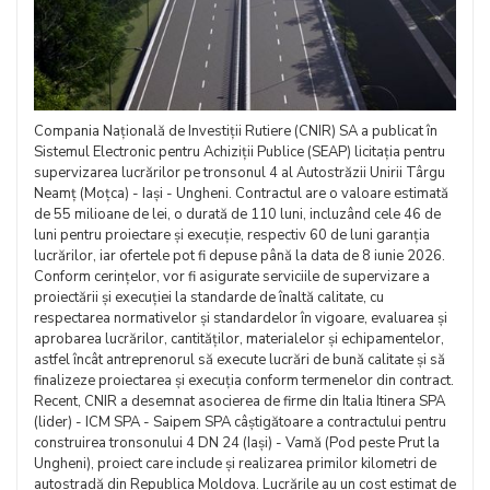
Compania Națională de Investiții Rutiere (CNIR) SA a publicat în
Sistemul Electronic pentru Achiziții Publice (SEAP) licitația pentru
supervizarea lucrărilor pe tronsonul 4 al Autostrăzii Unirii Târgu
Neamț (Moțca) - Iași - Ungheni. Contractul are o valoare estimată
de 55 milioane de lei, o durată de 110 luni, incluzând cele 46 de
luni pentru proiectare și execuție, respectiv 60 de luni garanția
lucrărilor, iar ofertele pot fi depuse până la data de 8 iunie 2026.
Conform cerințelor, vor fi asigurate serviciile de supervizare a
proiectării și execuției la standarde de înaltă calitate, cu
respectarea normativelor și standardelor în vigoare, evaluarea și
aprobarea lucrărilor, cantităților, materialelor și echipamentelor,
astfel încât antreprenorul să execute lucrări de bună calitate și să
finalizeze proiectarea și execuția conform termenelor din contract.
Recent, CNIR a desemnat asocierea de firme din Italia Itinera SPA
(lider) - ICM SPA - Saipem SPA câștigătoare a contractului pentru
construirea tronsonului 4 DN 24 (Iași) - Vamă (Pod peste Prut la
Ungheni), proiect care include și realizarea primilor kilometri de
autostradă din Republica Moldova. Lucrările au un cost estimat de