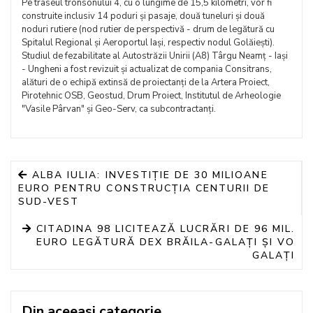
Pe traseul tronsonului 4, cu o lungime de 15,5 kilometri, vor fi
construite inclusiv 14 poduri și pasaje, două tuneluri și două
noduri rutiere (nod rutier de perspectivă - drum de legătură cu
Spitalul Regional și Aeroportul Iași, respectiv nodul Golăiești).
Studiul de fezabilitate al Autostrăzii Unirii (A8) Târgu Neamț - Iași
- Ungheni a fost revizuit și actualizat de compania Consitrans,
alături de o echipă extinsă de proiectanți de la Artera Proiect,
Pirotehnic OSB, Geostud, Drum Proiect, Institutul de Arheologie
"Vasile Pârvan" și Geo-Serv, ca subcontractanți.
ALBA IULIA: INVESTIȚIE DE 30 MILIOANE
EURO PENTRU CONSTRUCȚIA CENTURII DE
SUD-VEST
CITADINA 98 LICITEAZĂ LUCRĂRI DE 96 MIL.
EURO LEGĂTURĂ DEX BRĂILA-GALAȚI ȘI VO
GALAȚI
Din aceeasi categorie