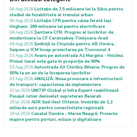
Licitație de 7,5 milioane lei la Sibiu pentru
06 Aug 2026
studiul de fezabilitate al trenului urban
Licitație CFR pentru calea ferată Iași-
06 Aug 2026
Ungheni: 289 milioane lei pentru electrificare
Șantiere CFR: Progres al lucrărilor de
04 Aug 2026
modernizare la CF Caransebeș-Timișoara-Arad
Ședință la Chișinău pentru A8: Itinera,
04 Aug 2026
Saipem și ICM încep proiectarea pe Tronsonul 4
Avans pe autostrada A1 Margina - Holdea:
03 Aug 2026
Primul tunel este gata în proporție de 90%
Autostrada A3 Chiribiș-Biharia: Progres de
03 Aug 2026
65% la un an de la începerea lucrărilor
ANALIZĂ: Noua provocare a infrastructurii
03 Aug 2026
de transport: capacitatea de implementare
UNITIP Global și Infra Expert reabilitează
31 Iul 2026
Pasajul rutier denivelat suprateran Basarab
ADR Sud-Vest Oltenia: Investiții de 1,2
29 Iul 2026
miliarde euro pentru conectivitate regională
Canalul Dunăre - Marea Neagră: Proiecte
29 Iul 2026
majore pentru porturi, ecluze și digitalizare