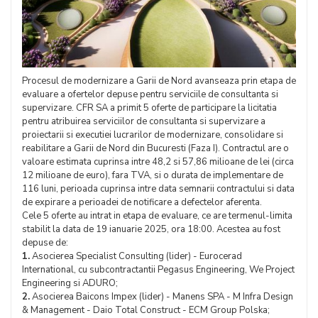
Procesul de modernizare a Garii de Nord avanseaza prin etapa de
evaluare a ofertelor depuse pentru serviciile de consultanta si
supervizare. CFR SA a primit 5 oferte de participare la licitatia
pentru atribuirea serviciilor de consultanta si supervizare a
proiectarii si executiei lucrarilor de modernizare, consolidare si
reabilitare a Garii de Nord din Bucuresti (Faza I). Contractul are o
valoare estimata cuprinsa intre 48,2 si 57,86 milioane de lei (circa
12 milioane de euro), fara TVA, si o durata de implementare de
116 luni, perioada cuprinsa intre data semnarii contractului si data
de expirare a perioadei de notificare a defectelor aferenta.
Cele 5 oferte au intrat in etapa de evaluare, ce are termenul-limita
stabilit la data de 19 ianuarie 2025, ora 18:00. Acestea au fost
depuse de:
1.
Asocierea Specialist Consulting (lider) - Eurocerad
International, cu subcontractantii Pegasus Engineering, We Project
Engineering si ADURO;
2.
Asocierea Baicons Impex (lider) - Manens SPA - M Infra Design
& Management - Daio Total Construct - ECM Group Polska;