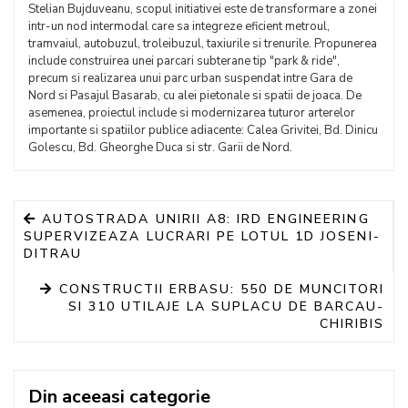
Stelian Bujduveanu, scopul initiativei este de transformare a zonei
intr-un nod intermodal care sa integreze eficient metroul,
tramvaiul, autobuzul, troleibuzul, taxiurile si trenurile. Propunerea
include construirea unei parcari subterane tip "park & ride",
precum si realizarea unui parc urban suspendat intre Gara de
Nord si Pasajul Basarab, cu alei pietonale si spatii de joaca. De
asemenea, proiectul include si modernizarea tuturor arterelor
importante si spatiilor publice adiacente: Calea Grivitei, Bd. Dinicu
Golescu, Bd. Gheorghe Duca si str. Garii de Nord.
AUTOSTRADA UNIRII A8: IRD ENGINEERING
SUPERVIZEAZA LUCRARI PE LOTUL 1D JOSENI-
DITRAU
CONSTRUCTII ERBASU: 550 DE MUNCITORI
SI 310 UTILAJE LA SUPLACU DE BARCAU-
CHIRIBIS
Din aceeasi categorie