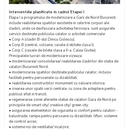
Interventiile planificate in cadrul Etapei I
Etapa I a programului de modernizare a Garii de Nord Bucuresti
include reabilitarea spatiilor existente in cele trei corpuri ale
cladirii, unde se desfasoara activitatea feroviara, sunt asigurate
servicii destinate publicului calator si activitati comerciale:
• Corp A (cladiri B-dul Dinicu Golescu);
• Corp B (central, coloane, casele d ebilete clasa I);
• Corp C (casele de bilete clasa a II-a, Calea Givitei).
Principalele lucrari de modernizare vizeaza:
• modernizarea/ consolidarea/ reabilitarea cladirilor din statia de
calatori Bucuresti Nord;
• modernizarea spatiilor destinate publicului calator, inclusiv
facilitati pentru persoanele cu dizabilitati;
• reabilitarea constructiilor monument cu valoare istorica;
• crearea unor spatii verzi centrale, cu zona de asteptare pentru
publicul aflat in tranzit;
• regenerarea zonei aferente statiei de calatori Gara de Nord pe
principiile de smart city/ creative city/ green city;
• asigurarea elementelor de siguranta si confort pentru calatori -
balustrade, rampe pentru persoane cu dizabilitati, lifturi, sisteme
de control acces;
• sisteme noi de ventilatie/ incalzire;