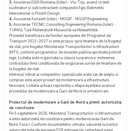
3.
Asocierea EGIS Romania (lider) - Vio-Top, avand ca terti
sustinatori si subcontractanti companiile Egis Batiments
International si Polarh Design;
4.
Asocierea Konsent (lider) - MGGP - MGGP Engineering;
5.
Asocierea TECNIC Consulting Engineering Romania (lider) -
TUMAS Turk Muhendislik Musavirlik ve Muteahhitlik.
Proiectul beneficiaza de fonduri europene din Programul de
Transport 2021-2027 si este propus spre finantare de la bugetul
de stat, prin bugetul Ministerului Transporturilor si Infrastructurii
(MTI), conform programelor de investitii publice aprobate potrivit
legii. Licitatia este organizata cu clauza suspensiva, incheierea
contractului fiind conditionata de asigurarea sursei de finantare de
la bugetul de stat.
Interesul ridicat al companiilor specializate arata cat de amplu si
complex este acest proiect de modernizare a infrastructurii
feroviare. Licitatia actuala reprezinta o etapa esentiala avansul
proiectului de modernizare a Garii de Nord in urmatorii ani.
Proiectul de modernizare a Garii de Nord a primit autorizatia
de construire
Pe 5 septembrie 2025, Ministerul Transporturilor si Infrastructurii
a emis autorizatia de construire pentru modernizarea Garii de
Nord, Faza I. Conform documentelor oficiale, valoarea lucrarilor
autorizate este de aproape 538 milioane lei, reflectand suma