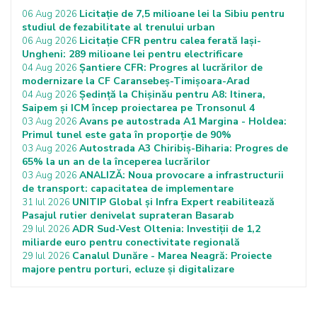
Licitație de 7,5 milioane lei la Sibiu pentru
06 Aug 2026
studiul de fezabilitate al trenului urban
Licitație CFR pentru calea ferată Iași-
06 Aug 2026
Ungheni: 289 milioane lei pentru electrificare
Șantiere CFR: Progres al lucrărilor de
04 Aug 2026
modernizare la CF Caransebeș-Timișoara-Arad
Ședință la Chișinău pentru A8: Itinera,
04 Aug 2026
Saipem și ICM încep proiectarea pe Tronsonul 4
Avans pe autostrada A1 Margina - Holdea:
03 Aug 2026
Primul tunel este gata în proporție de 90%
Autostrada A3 Chiribiș-Biharia: Progres de
03 Aug 2026
65% la un an de la începerea lucrărilor
ANALIZĂ: Noua provocare a infrastructurii
03 Aug 2026
de transport: capacitatea de implementare
UNITIP Global și Infra Expert reabilitează
31 Iul 2026
Pasajul rutier denivelat suprateran Basarab
ADR Sud-Vest Oltenia: Investiții de 1,2
29 Iul 2026
miliarde euro pentru conectivitate regională
Canalul Dunăre - Marea Neagră: Proiecte
29 Iul 2026
majore pentru porturi, ecluze și digitalizare