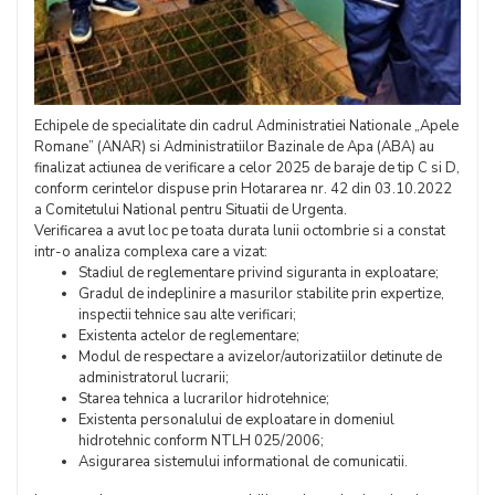
Echipele de specialitate din cadrul Administratiei Nationale „Apele
Romane” (ANAR) si Administratiilor Bazinale de Apa (ABA) au
finalizat actiunea de verificare a celor 2025 de baraje de tip C si D,
conform cerintelor dispuse prin Hotararea nr. 42 din 03.10.2022
a Comitetului National pentru Situatii de Urgenta.
Verificarea a avut loc pe toata durata lunii octombrie si a constat
intr-o analiza complexa care a vizat:
Stadiul de reglementare privind siguranta in exploatare;
Gradul de indeplinire a masurilor stabilite prin expertize,
inspectii tehnice sau alte verificari;
Existenta actelor de reglementare;
Modul de respectare a avizelor/autorizatiilor detinute de
administratorul lucrarii;
Starea tehnica a lucrarilor hidrotehnice;
Existenta personalului de exploatare in domeniul
hidrotehnic conform NTLH 025/2006;
Asigurarea sistemului informational de comunicatii.