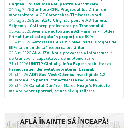
Ungheni: 289 milioane lei pentru electrificare
Șantiere CFR: Progres al lucrărilor de
04 Aug 2026
modernizare la CF Caransebeș-Timișoara-Arad
Ședință la Chișinău pentru A8: Itinera,
04 Aug 2026
Saipem și ICM încep proiectarea pe Tronsonul 4
Avans pe autostrada A1 Margina - Holdea:
03 Aug 2026
Primul tunel este gata în proporție de 90%
Autostrada A3 Chiribiș-Biharia: Progres de
03 Aug 2026
65% la un an de la începerea lucrărilor
ANALIZĂ: Noua provocare a infrastructurii
03 Aug 2026
de transport: capacitatea de implementare
UNITIP Global și Infra Expert reabilitează
31 Iul 2026
Pasajul rutier denivelat suprateran Basarab
ADR Sud-Vest Oltenia: Investiții de 1,2
29 Iul 2026
miliarde euro pentru conectivitate regională
Canalul Dunăre - Marea Neagră: Proiecte
29 Iul 2026
majore pentru porturi, ecluze și digitalizare