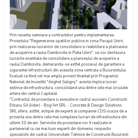
Prin recenta semnare a contractelor pentru implementarea
Proiectului "Regenerarea spatiilor publice in zona Pasajul Unirii,
prin realizarea lucrarilor de consolidare si reabilitare a planseului
de acoperire a raului Dambovita in Piata Unirii", se vor desfasura
lucrarile esentiale de consolidare a planseului de acoperire a
raului Dambovita, demarandu-se astfel procesul de garantare a
sigurantei infrastructurii din aceasta zona centrala a Bucurestiului.
Evaluat ca fiind cel mai amplu proiect finantat prin Programul
National de Investitii "Anghel Saligny", acesta implica lucrari
extinse de infrastructura, consolidand una dintre cele mai circulate
artere din centrul Capitalei.
"Contractul de proiectare si executie in cadrul asocierii Constructii
Erbasu SA (lider) - Bog'Art SRL - Concrete & Design Solutions
SRL ofera, astfel, echipei de experti ai companiei CDS ocazia de a
proiecta una dintre cele mai complexe lucrari de infrastructura din
ultimii 30 de ani. Serviciile de proiectare vor fi realizate in
parteneriat cu cei mai buni experti din domeniu, respectiv
specialistii din cadrul Universitatii Tehnice de Constructii Bucuresti