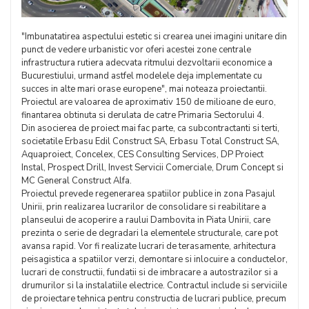
"Imbunatatirea aspectului estetic si crearea unei imagini unitare din
punct de vedere urbanistic vor oferi acestei zone centrale
infrastructura rutiera adecvata ritmului dezvoltarii economice a
Bucurestiului, urmand astfel modelele deja implementate cu
succes in alte mari orase europene", mai noteaza proiectantii.
Proiectul are valoarea de aproximativ 150 de milioane de euro,
finantarea obtinuta si derulata de catre Primaria Sectorului 4.
Din asocierea de proiect mai fac parte, ca subcontractanti si terti,
societatile Erbasu Edil Construct SA, Erbasu Total Construct SA,
Aquaproiect, Concelex, CES Consulting Services, DP Proiect
Instal, Prospect Drill, Invest Servicii Comerciale, Drum Concept si
MC General Construct Alfa.
Proiectul prevede regenerarea spatiilor publice in zona Pasajul
Unirii, prin realizarea lucrarilor de consolidare si reabilitare a
planseului de acoperire a raului Dambovita in Piata Unirii, care
prezinta o serie de degradari la elementele structurale, care pot
avansa rapid. Vor fi realizate lucrari de terasamente, arhitectura
peisagistica a spatiilor verzi, demontare si inlocuire a conductelor,
lucrari de constructii, fundatii si de imbracare a autostrazilor si a
drumurilor si la instalatiile electrice. Contractul include si serviciile
de proiectare tehnica pentru constructia de lucrari publice, precum