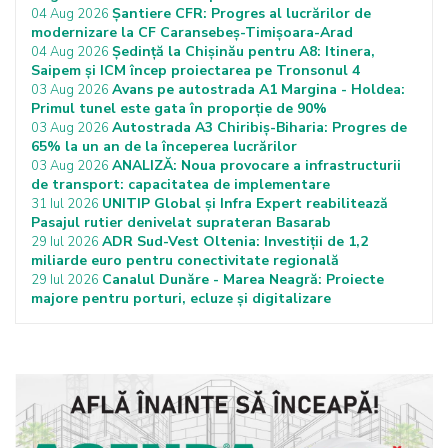
Șantiere CFR: Progres al lucrărilor de
04 Aug 2026
modernizare la CF Caransebeș-Timișoara-Arad
Ședință la Chișinău pentru A8: Itinera,
04 Aug 2026
Saipem și ICM încep proiectarea pe Tronsonul 4
Avans pe autostrada A1 Margina - Holdea:
03 Aug 2026
Primul tunel este gata în proporție de 90%
Autostrada A3 Chiribiș-Biharia: Progres de
03 Aug 2026
65% la un an de la începerea lucrărilor
ANALIZĂ: Noua provocare a infrastructurii
03 Aug 2026
de transport: capacitatea de implementare
UNITIP Global și Infra Expert reabilitează
31 Iul 2026
Pasajul rutier denivelat suprateran Basarab
ADR Sud-Vest Oltenia: Investiții de 1,2
29 Iul 2026
miliarde euro pentru conectivitate regională
Canalul Dunăre - Marea Neagră: Proiecte
29 Iul 2026
majore pentru porturi, ecluze și digitalizare