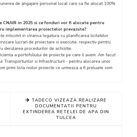
punerea de angajare personal local care sa fie alocat 100%
 CNAIR in 2025 si ce fonduri vor fi alocate pentru
ntru implementarea proiectelor prevazute?
e intocmit in stransa legatura cu planificarea licitatiilor
rvizare lucrari de proiectare si executie, respectiv pentru
ru derularea procedurilor de achizitie.
ienta a portofoliului de proiecte pe care il avem. Am facut
l Transporturilor si Infrastructurii - pentru alocarea unor
m primi lista noilor proiecte ce urmeaza a fi preluate vom
TADECO VIZEAZA REALIZARE
DOCUMENTATII PENTRU
EXTINDEREA RETELEI DE APA DIN
TULCEA