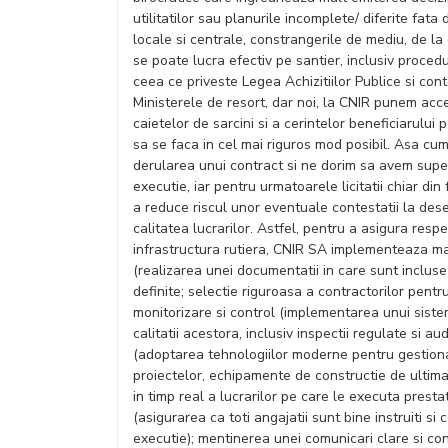
utilitatilor sau planurile incomplete/ diferite fata 
locale si centrale, constrangerile de mediu, de la
se poate lucra efectiv pe santier, inclusiv procedu
ceea ce priveste Legea Achizitiilor Publice si cont
Ministerele de resort, dar noi, la CNIR punem acc
caietelor de sarcini si a cerintelor beneficiarului 
sa se faca in cel mai riguros mod posibil. Asa cum
derularea unui contract si ne dorim sa avem superv
executie, iar pentru urmatoarele licitatii chiar d
a reduce riscul unor eventuale contestatii la des
calitatea lucrarilor. Astfel, pentru a asigura respe
infrastructura rutiera, CNIR SA implementeaza mai
(realizarea unei documentatii in care sunt inclus
definite; selectie riguroasa a contractorilor pentr
monitorizare si control (implementarea unui sistem
calitatii acestora, inclusiv inspectii regulate si 
(adoptarea tehnologiilor moderne pentru gestion
proiectelor, echipamente de constructie de ultima
in timp real a lucrarilor pe care le executa prestat
(asigurarea ca toti angajatii sunt bine instruiti s
executie); mentinerea unei comunicari clare si con