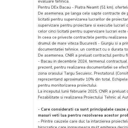
evaluare tehnica.
Pentru DEx Bacau - Piatra Neamt (51 km), ofertele
De asemenea, pe langa cele sapte contracte de pr
licitatii pentru supervizarea lucrarilor de proiecta
supervizare pentru proiectare si executie lucrari
celor cinci licitatii pentru supervizare lucrari est
In ceea ce priveste contractele pentru realizarea s
drumul de mare viteza Bucuresti - Giurgiu si a pri
documentatiei tehnice, un contract cu o durata to
De asemenea, CNIR a preluat contractul pentru fin
- Bacau in decembrie 2024, termenul contractual d
prezent, pentru realizarea documentatiei se efec
zona orasului Targu Secuiesc. Prestatorul (Consit
reprezentand aproximativ 10% din total. Echipele Di
pentru monitorizarea proiectului.
La inceputul lunii februarie 2025, CNIR a prelua
Fezabilitate si realizarea Proiectului Tehnic al Au
- Care considerati ca sunt principalele cauze a
masuri veti lua pentru rezolvarea acestor pr
- Printre cauzele care duc la intarzierea proiecte
birocratice care ingreuneaza mult emiterea decizii