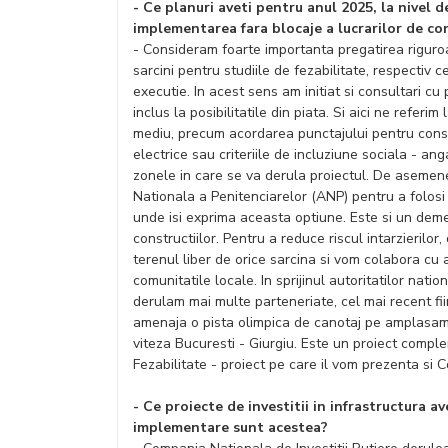
- Ce planuri aveti pentru anul 2025, la nivel
implementarea fara blocaje a lucrarilor de con
- Consideram foarte importanta pregatirea riguroas
sarcini pentru studiile de fezabilitate, respectiv 
executie. In acest sens am initiat si consultari cu
inclus la posibilitatile din piata. Si aici ne referim
mediu, precum acordarea punctajului pentru constru
electrice sau criteriile de incluziune sociala - a
zonele in care se va derula proiectul. De asemene
Nationala a Penitenciarelor (ANP) pentru a folosi
unde isi exprima aceasta optiune. Este si un deme
constructiilor. Pentru a reduce riscul intarzieril
terenul liber de orice sarcina si vom colabora cu aut
comunitatile locale. In sprijinul autoritatilor nati
derulam mai multe parteneriate, cel mai recent f
amenaja o pista olimpica de canotaj pe amplasame
viteza Bucuresti - Giurgiu. Este un proiect comple
Fezabilitate - proiect pe care il vom prezenta si 
- Ce proiecte de investitii in infrastructura a
implementare sunt acestea?