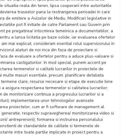
de situatia reala din teren, lipsa cooperarii intre autoritatile
 devierea traseelor pana la restrangerea perioadei in care
ra de emitere a Avizelor de Mediu. Modificari legislative in
estatiile pot fi initiate de catre Parlament sau Guvern prin
ent pe pregatirea/ intocmirea temeinica a documentatiilor, a
pentru a lansa licitatia pe baze solide, iar evaluarea ofertelor
 am mai explicat, consideram esential rolul supervizorului in
izorul alaturi de noi inca din faza de proiectare si
in faza de evaluare a ofertelor pentru a aduce plus-valoare si
emnarea castigatorilor. In mod special, punem accent pe
ctarea termenelor si calitatii lucrarilor in proiectele de
 multe masuri esentiale, precum: planificare detaliata
e termene clare, resurse necesare si etape de executie bine
u a asigura respectarea termenelor si calitatea lucrarilor;
 de monitorizare continua a progresului lucrarilor si a
audituri); implementarea unor tehnologiilor avansate
area proiectelor, cum ar fi software de management al
 generatie, respectiv supravegherea/ monitorizarea video si
orii/ antreprenorii); formarea si instruirea personalului
i constienti de standardele de calitate si termenele de
stante intre toate partile implicate in proiect pentru a