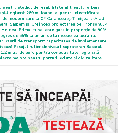
biu pentru studiul de fezabilitate al trenului urban
Iași-Ungheni: 289 milioane lei pentru electrificare
lor de modernizare la CF Caransebeș-Timișoara-Arad
inera, Saipem și ICM încep proiectarea pe Tronsonul 4
 Holdea: Primul tunel este gata în proporție de 90%
rogres de 65% la un an de la începerea lucrărilor
tructurii de transport: capacitatea de implementare
litează Pasajul rutier denivelat suprateran Basarab
 1,2 miliarde euro pentru conectivitate regională
ecte majore pentru porturi, ecluze și digitalizare