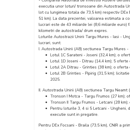
- Compania Nationala de Investitii Rutiere deruleaz
executia unor loturi/ tronsoane din Autostrada Uni
lot cu lungimea totala de 73,5 km) respectiv DEx 
51 km). La data prezentei, valoarea estimata a co
lucrari este de 43 miliarde lei (8,6 miliarde euro
kilometri de autostrada/ drum expres.
Loturile Autostrazii Unirii Targu Mures - Iasi - Un
lucrari, sunt:
I. Autostrada Unirii (A8) sectiunea Targu Mures 
Lotul 1C Sarateni - Joseni (32,4 km); o ofer
Lotul 1D Joseni - Ditrau (14,4 km); 5 oferte
Lotul 2A Ditrau - Grinties (38 km); o oferta
Lotul 2B Grinties - Pipirig (31,5 km); licita
2025.
II. Autostrada Unirii (A8) sectiunea Targu Neamt (
Tronson I Motca - Targu Frumos (27 km); o
Tronson II Targu Frumos - Letcani (28 km);
Pentru loturile 3, 4 si 5 Letcani - Ungheni, 
executie sunt in pregatire.
Pentru DEx Focsani - Braila (73,5 km), CNIR a primi