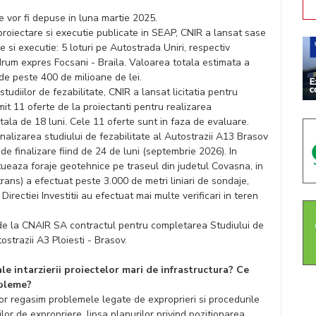
 vor fi depuse in luna martie 2025.
oiectare si executie publicate in SEAP, CNIR a lansat sase
re si executie: 5 loturi pe Autostrada Uniri, respectiv
 drum expres Focsani - Braila. Valoarea totala estimata a
e de peste 400 de milioane de lei.
tudiilor de fezabilitate, CNIR a lansat licitatia pentru
mit 11 oferte de la proiectanti pentru realizarea
tala de 18 luni. Cele 11 oferte sunt in faza de evaluare.
alizarea studiului de fezabilitate al Autostrazii A13 Brasov
e finalizare fiind de 24 de luni (septembrie 2026). In
tueaza foraje geotehnice pe traseul din judetul Covasna, in
rans) a efectuat peste 3.000 de metri liniari de sondaje,
rectiei Investitii au efectuat mai multe verificari in teren
t de la CNAIR SA contractul pentru completarea Studiului de
tostrazii A3 Ploiesti - Brasov.
le intarzierii proiectelor mari de infrastructura? Ce
obleme?
lor regasim problemele legate de exproprieri si procedurile
lor de expropriere, lipsa planurilor privind pozitionarea