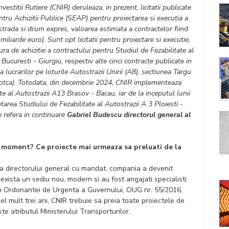
stitii Rutiere (CNIR) deruleaza, in prezent, licitatii publicate
ntru Achizitii Publice (SEAP) pentru proiectarea si executia a
trada si drum expres, valoarea estimata a contractelor fiind
miliarde euro). Sunt opt licitatii pentru proiectare si executie,
ra de achizitie a contractului pentru Studiul de Fezabilitate al
ucuresti - Giurgiu, respectiv alte cinci contracte publicate in
lucrarilor pe loturile Autostrazii Unirii (A8), sectiunea Targu
tca). Totodata, din decembrie 2024, CNIR implementeaza
te al Autostrazii A13 Brasov - Bacau, iar de la inceputul lunii
tarea Studiului de Fezabilitate al Autostrazii A 3 Ploiesti -
e refera in continuare
Gabriel Budescu directorul general al
st moment? Ce proiecte mai urmeaza sa preluati de la
rea directorului general cu mandat, compania a devenit
exista un sediu nou, modern si au fost angajati specialisti
orm Ordonantei de Urgenta a Guvernului, OUG nr. 55/2016,
el mult trei ani, CNIR trebuie sa preia toate proiectele de
ste atributul Ministerului Transporturilor.