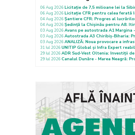
Licitație de 7,5 milioane lei la Si
06 Aug 2026
Licitație CFR pentru calea ferată 
06 Aug 2026
Șantiere CFR: Progres al lucrări
04 Aug 2026
Ședință la Chișinău pentru A8: It
04 Aug 2026
Avans pe autostrada A1 Margina -
03 Aug 2026
Autostrada A3 Chiribiș-Biharia: P
03 Aug 2026
ANALIZĂ: Noua provocare a infras
03 Aug 2026
UNITIP Global și Infra Expert reabi
31 Iul 2026
ADR Sud-Vest Oltenia: Investiții de
29 Iul 2026
Canalul Dunăre - Marea Neagră: Proi
29 Iul 2026