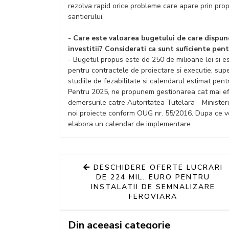
rezolva rapid orice probleme care apare prin pro
santierului.
- Care este valoarea bugetului de care dispune
investitii? Considerati ca sunt suficiente pe
- Bugetul propus este de 250 de milioane lei si est
pentru contractele de proiectare si executie, supe
studiile de fezabilitate si calendarul estimat pent
Pentru 2025, ne propunem gestionarea cat mai efic
demersurile catre Autoritatea Tutelara - Ministeru
noi proiecte conform OUG nr. 55/2016. Dupa ce vo
elabora un calendar de implementare.
DESCHIDERE OFERTE LUCRARI
DE 224 MIL. EURO PENTRU
INSTALATII DE SEMNALIZARE
FEROVIARA
Din aceeasi categorie