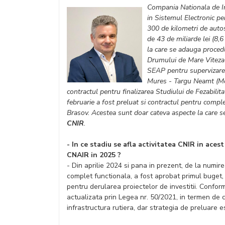
Compania Nationala de Inve
in Sistemul Electronic pe
300 de kilometri de autos
de 43 de miliarde lei (8,6 
la care se adauga procedu
Drumului de Mare Viteza B
SEAP pentru supervizarea 
Mures - Targu Neamt (Mo
contractul pentru finalizarea Studiului de Fezabilita
februarie a fost preluat si contractul pentru comple
Brasov. Acestea sunt doar cateva aspecte la care s
CNIR
.
- In ce stadiu se afla activitatea CNIR in ace
CNAIR in 2025 ?
- Din aprilie 2024 si pana in prezent, de la numi
complet functionala, a fost aprobat primul buget, 
pentru derularea proiectelor de investitii. Conf
actualizata prin Legea nr. 50/2021, in termen de c
infrastructura rutiera, dar strategia de preluare e