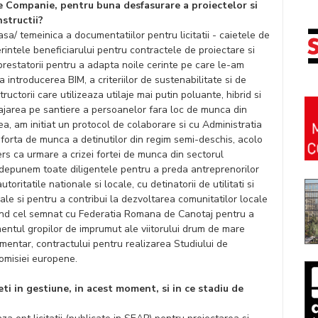
 de Companie, pentru buna desfasurare a proiectelor si
structii?
a/ temeinica a documentatiilor pentru licitatii - caietele de
cerintele beneficiarului pentru contractele de proiectare si
 prestatorii pentru a adapta noile cerinte pe care le-am
 la introducerea BIM, a criteriilor de sustenabilitate si de
ctorii care utilizeaza utilaje mai putin poluante, hibrid si
ngajarea pe santiere a persoanelor fara loc de munca din
a, am initiat un protocol de colaborare si cu Administratia
 forta de munca a detinutilor din regim semi-deschis, acolo
rs ca urmare a crizei fortei de munca din sectorul
or, depunem toate diligentele pentru a preda antreprenorilor
oritatile nationale si locale, cu detinatorii de utilitati si
onale si pentru a contribui la dezvoltarea comunitatilor locale
iind cel semnat cu Federatia Romana de Canotaj pentru a
ntul gropilor de imprumut ale viitorului drum de mare
mentar, contractului pentru realizarea Studiului de
Comisiei europene.
veti in gestiune, in acest moment, si in ce stadiu de