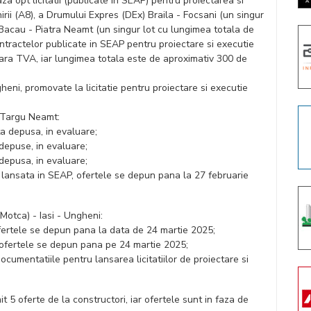
a opt licitatii (publicate in SEAP) pentru proiectarea si
rii (A8), a Drumului Expres (DEx) Braila - Focsani (un singur
Bacau - Piatra Neamt (un singur lot cu lungimea totala de
ntractelor publicate in SEAP pentru proiectare si executie
) fara TVA, iar lungimea totala este de aproximativ 300 de
gheni, promovate la licitatie pentru proiectare si executie
- Targu Neamt:
ta depusa, in evaluare;
 depuse, in evaluare;
 depusa, in evaluare;
tie lansata in SEAP, ofertele se depun pana la 27 februarie
Motca) - Iasi - Ungheni:
fertele se depun pana la data de 24 martie 2025;
 ofertele se depun pana pe 24 martie 2025;
documentatiile pentru lansarea licitatiilor de proiectare si
t 5 oferte de la constructori, iar ofertele sunt in faza de