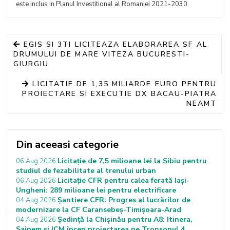
este inclus in Planul Investitional al Romaniei 2021-2030.
EGIS SI 3TI LICITEAZA ELABORAREA SF AL
DRUMULUI DE MARE VITEZA BUCURESTI-
GIURGIU
LICITATIE DE 1,35 MILIARDE EURO PENTRU
PROIECTARE SI EXECUTIE DX BACAU-PIATRA
NEAMT
Din aceeasi categorie
Licitație de 7,5 milioane lei la Sibiu pentru
06 Aug 2026
studiul de fezabilitate al trenului urban
Licitație CFR pentru calea ferată Iași-
06 Aug 2026
Ungheni: 289 milioane lei pentru electrificare
Șantiere CFR: Progres al lucrărilor de
04 Aug 2026
modernizare la CF Caransebeș-Timișoara-Arad
Ședință la Chișinău pentru A8: Itinera,
04 Aug 2026
Saipem și ICM încep proiectarea pe Tronsonul 4