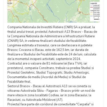
Compania Nationala de Investitii Rutiere (CNIR) SA a preluat, la
finalul anului trecut, proiectul Autostrazii A13 Brasov - Bacau de
la Compania Nationala de Administrare a Infrastructurii Rutiere
(CNAIR) SA, in vederea finalizarii studiului de fezabilitate.
Lungimea estimata a traseului, care se desfasoara in judetele
Brasov, Covasna si Bacau, este de 162,5 km, iar durata de
finalizare a Studiului de Fezabilitate este de 24 de luni, calculata
de la momentul inceperii activitatii, septembrie 2024.
Contractul are o valoare de 81 milioane lei (fara TVA), iar
prestatorul, compania Consitrans, trebuie sa predea Studiul si
Proiectul Geotehnic, Studiul Topografic, Studiu Arheologic,
Documentatia de mediu (Acordul de Mediu) si Studiul de
Fezabilitate final.
Sectorul Brasov - Bacau al Autostrazii A13 se va conecta cu
viitoarea Autostrada Sibiu - Fagaras - Brasov printr-un nod de
mare viteza in zona localitatii Codlea, iar in zona Bacaului, la
Racaciuni, cu Autostrada Moldovei (A7).
Proiectul face parte din coridorul de conectivitate "Carpatia" si