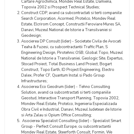
Cartare Agrochimica, Mondev Real Estate, Damiena,
Topovia 2002 si Prospect Technical Studies;
Construct CDP, avand ca subcontractati si terti companiile
Search Corporation, Acormed, Protelco, Mondev Real
Estate, Elcrirom Concept, Constructii Feroviare Mures SA,
Danavi, Muzeul National de Istorie a Transilvaniei si
Geodesign;
Asocierea DP Consult (lider) - Societate Civila de Avocati
Teaha & Fuzesi, cu subcontractantii Traffic Plan, S
Engineering Design, Pirotehnic OSB, Global Topo, Muzeul
National de Istorie a Transilvaniei, Geologic Site, Expertus,
Stocad Proiect, Total Business Land Proiect, Bogart
Construct, Topo Earth, ID Project Engineering, Electro
Dalex, Profer CF, Quantum Instal si Pado Group
Infrastructures;
Asocierea Eco Geodrum (lider) - Tehno Consulting
Solution, avand ca subcontractati si terti companiile
Geostud, Interactive Transport Planning, Topovia 2002,
Mondev Real Estate, Protelco, Ingenieria Especializada
Obra Civil e Industrial, Danavi, Muzeul Judetean de Istorie
si Arta Zalau si Opium Office Consulting;
Asocierea Specialist Consulting (lider) - Specialist Smart
Group - Perfect Consult Europe, cu subcontractantii
Mondev Real Estate, Steerforth Consult, Formin, We