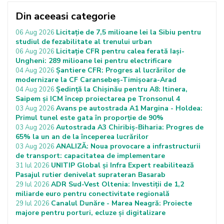
Din aceeasi categorie
Licitație de 7,5 milioane lei la Sibiu pentru
06 Aug 2026
studiul de fezabilitate al trenului urban
Licitație CFR pentru calea ferată Iași-
06 Aug 2026
Ungheni: 289 milioane lei pentru electrificare
Șantiere CFR: Progres al lucrărilor de
04 Aug 2026
modernizare la CF Caransebeș-Timișoara-Arad
Ședință la Chișinău pentru A8: Itinera,
04 Aug 2026
Saipem și ICM încep proiectarea pe Tronsonul 4
Avans pe autostrada A1 Margina - Holdea:
03 Aug 2026
Primul tunel este gata în proporție de 90%
Autostrada A3 Chiribiș-Biharia: Progres de
03 Aug 2026
65% la un an de la începerea lucrărilor
ANALIZĂ: Noua provocare a infrastructurii
03 Aug 2026
de transport: capacitatea de implementare
UNITIP Global și Infra Expert reabilitează
31 Iul 2026
Pasajul rutier denivelat suprateran Basarab
ADR Sud-Vest Oltenia: Investiții de 1,2
29 Iul 2026
miliarde euro pentru conectivitate regională
Canalul Dunăre - Marea Neagră: Proiecte
29 Iul 2026
majore pentru porturi, ecluze și digitalizare