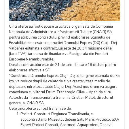
Cinci oferte au fost depuse la licitatia organizata de Compania
Nationala de Administrare a Infrastructurii Rutiere (CNAIR) SA
pentru atribuirea contractului privind elaborarea Studiului de
Fezabilitate necesar constructiei Drumului Expres (DX) Cluj - Dej.
Valoarea estimata a contractului este de 28,34 milioane de lei
(fara TVA), iar sursa de finantare va fi asigurata din Fonduri
Europene Nerambursabile.
Durata contractului este de 21 de luni, din care 18 de luni pentru
elaborarea efectiva a SF.
"Constructia Drumului Expres Cluj - Dej, o lungime estimata de 75
km, va reduce timpii de calatorie si va creste viteza medie de
deplasare intre localitatile Cluj si Dej. Acest nou drum va asigura
conexiunea cu viitorul Drum Transregio Gilau - Apahida si cu
Autostrada Transilvania", a transmis Cristian Pistol, directorul
general al CNAIR SA.
Cele cinci oferte au fost transmise de:
Proiect-Construct Regiunea Transilvania, cu
subcontractantii Muzeul Judetean Satu Mare, Protelco, SXA
Expert Proiect Consult, Acormed, Aquaproiect, Danavi,