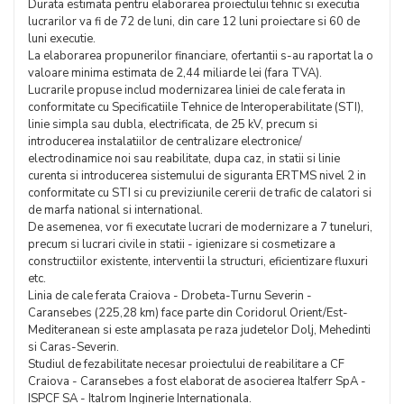
Durata estimata pentru elaborarea proiectului tehnic si executia
lucrarilor va fi de 72 de luni, din care 12 luni proiectare si 60 de
luni executie.
La elaborarea propunerilor financiare, ofertantii s-au raportat la o
valoare minima estimata de 2,44 miliarde lei (fara TVA).
Lucrarile propuse includ modernizarea liniei de cale ferata in
conformitate cu Specificatiile Tehnice de Interoperabilitate (STI),
linie simpla sau dubla, electrificata, de 25 kV, precum si
introducerea instalatiilor de centralizare electronice/
electrodinamice noi sau reabilitate, dupa caz, in statii si linie
curenta si introducerea sistemului de siguranta ERTMS nivel 2 in
conformitate cu STI si cu previziunile cererii de trafic de calatori si
de marfa national si international.
De asemenea, vor fi executate lucrari de modernizare a 7 tuneluri,
precum si lucrari civile in statii - igienizare si cosmetizare a
constructiilor existente, interventii la structuri, eficientizare fluxuri
etc.
Linia de cale ferata Craiova - Drobeta-Turnu Severin -
Caransebes (225,28 km) face parte din Coridorul Orient/Est-
Mediteranean si este amplasata pe raza judetelor Dolj, Mehedinti
si Caras-Severin.
Studiul de fezabilitate necesar proiectului de reabilitare a CF
Craiova - Caransebes a fost elaborat de asocierea Italferr SpA -
ISPCF SA - Italrom Inginerie Internationala.