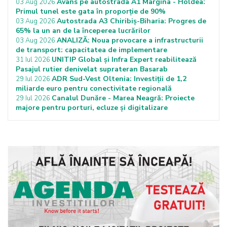
Avans pe autostrada A1 Margina - Holdea:
03 Aug 2026
Primul tunel este gata în proporție de 90%
Autostrada A3 Chiribiș-Biharia: Progres de
03 Aug 2026
65% la un an de la începerea lucrărilor
ANALIZĂ: Noua provocare a infrastructurii
03 Aug 2026
de transport: capacitatea de implementare
UNITIP Global și Infra Expert reabilitează
31 Iul 2026
Pasajul rutier denivelat suprateran Basarab
ADR Sud-Vest Oltenia: Investiții de 1,2
29 Iul 2026
miliarde euro pentru conectivitate regională
Canalul Dunăre - Marea Neagră: Proiecte
29 Iul 2026
majore pentru porturi, ecluze și digitalizare