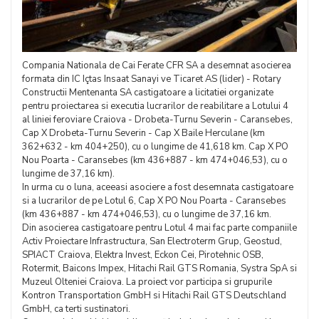
Compania Nationala de Cai Ferate CFR SA a desemnat asocierea
formata din IC Içtas Insaat Sanayi ve Ticaret AS (lider) - Rotary
Constructii Mentenanta SA castigatoare a licitatiei organizate
pentru proiectarea si executia lucrarilor de reabilitare a Lotului 4
al liniei feroviare Craiova - Drobeta-Turnu Severin - Caransebes,
Cap X Drobeta-Turnu Severin - Cap X Baile Herculane (km
362+632 - km 404+250), cu o lungime de 41,618 km. Cap X PO
Nou Poarta - Caransebes (km 436+887 - km 474+046,53), cu o
lungime de 37,16 km).
In urma cu o luna, aceeasi asociere a fost desemnata castigatoare
si a lucrarilor de pe Lotul 6, Cap X PO Nou Poarta - Caransebes
(km 436+887 - km 474+046,53), cu o lungime de 37,16 km.
Din asocierea castigatoare pentru Lotul 4 mai fac parte companiile
Activ Proiectare Infrastructura, San Electroterm Grup, Geostud,
SPIACT Craiova, Elektra Invest, Eckon Cei, Pirotehnic OSB,
Rotermit, Baicons Impex, Hitachi Rail GTS Romania, Systra SpA si
Muzeul Olteniei Craiova. La proiect vor participa si grupurile
Kontron Transportation GmbH si Hitachi Rail GTS Deutschland
GmbH, ca terti sustinatori.