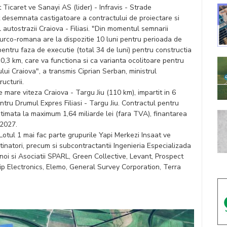
 Ticaret ve Sanayi AS (lider) - Infravis - Strade
esemnata castigatoare a contractului de proiectare si
l autostrazii Craiova - Filiasi. "Din momentul semnarii
turco-romana are la dispozitie 10 luni pentru perioada de
pentru faza de executie (total 34 de luni) pentru constructia
10,3 km, care va functiona si ca varianta ocolitoare pentru
lui Craiova", a transmis Ciprian Serban, ministrul
ructurii.
 mare viteza Craiova - Targu Jiu (110 km), impartit in 6
pentru Drumul Expres Filiasi - Targu Jiu. Contractul pentru
stimata la maximum 1,64 miliarde lei (fara TVA), finantarea
-2027.
Lotul 1 mai fac parte grupurile Yapi Merkezi Insaat ve
stinatori, precum si subcontractantii Ingenieria Especializada
rtnoi si Asociatii SPARL, Green Collective, Levant, Prospect
cip Electronics, Elemo, General Survey Corporation, Terra