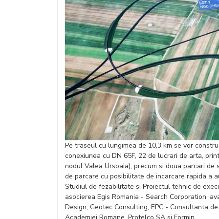
Pe traseul cu lungimea de 10,3 km se vor construi 
conexiunea cu DN 65F, 22 de lucrari de arta, prin
nodul Valea Ursoaia), precum si doua parcari de s
de parcare cu posibilitate de incarcare rapida a a
Studiul de fezabilitate si Proiectul tehnic de exe
asocierea Egis Romania - Search Corporation, av
Design, Geotec Consulting, EPC - Consultanta de 
Academiei Romane, Protelco SA si Formin.