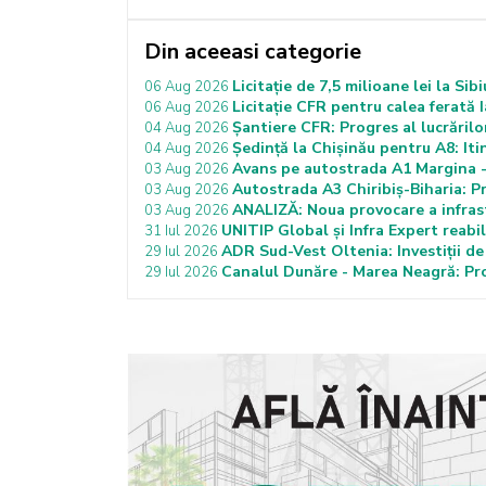
Din aceeasi categorie
Licitație de 7,5 milioane lei la Si
06 Aug 2026
Licitație CFR pentru calea ferată 
06 Aug 2026
Șantiere CFR: Progres al lucrări
04 Aug 2026
Ședință la Chișinău pentru A8: It
04 Aug 2026
Avans pe autostrada A1 Margina -
03 Aug 2026
Autostrada A3 Chiribiș-Biharia: P
03 Aug 2026
ANALIZĂ: Noua provocare a infras
03 Aug 2026
UNITIP Global și Infra Expert reabi
31 Iul 2026
ADR Sud-Vest Oltenia: Investiții de
29 Iul 2026
Canalul Dunăre - Marea Neagră: Proi
29 Iul 2026