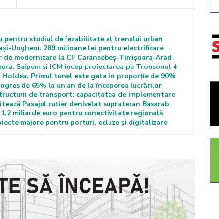
biu pentru studiul de fezabilitate al trenului urban
Iași-Ungheni: 289 milioane lei pentru electrificare
lor de modernizare la CF Caransebeș-Timișoara-Arad
inera, Saipem și ICM încep proiectarea pe Tronsonul 4
 Holdea: Primul tunel este gata în proporție de 90%
rogres de 65% la un an de la începerea lucrărilor
tructurii de transport: capacitatea de implementare
litează Pasajul rutier denivelat suprateran Basarab
 1,2 miliarde euro pentru conectivitate regională
ecte majore pentru porturi, ecluze și digitalizare