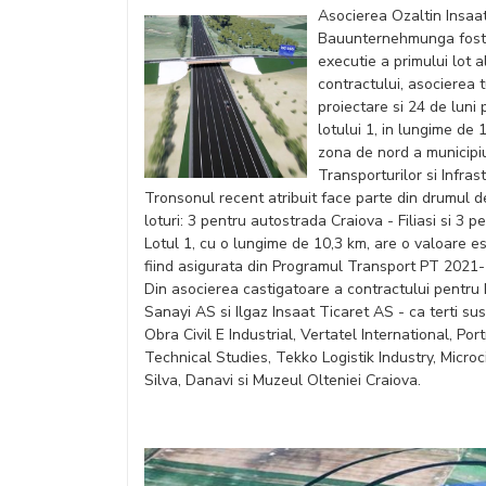
Asocierea Ozaltin Insaat
Bauunternehmunga fost d
executie a primului lot a
contractului, asocierea 
proiectare si 24 de luni 
lotului 1, in lungime de 
zona de nord a municipiu
Transporturilor si Infrast
Tronsonul recent atribuit face parte din drumul de
loturi: 3 pentru autostrada Craiova - Filiasi si 3 
Lotul 1, cu o lungime de 10,3 km, are o valoare e
fiind asigurata din Programul Transport PT 2021
Din asocierea castigatoare a contractului pentru 
Sanayi AS si Ilgaz Insaat Ticaret AS - ca terti su
Obra Civil E Industrial, Vertatel International, Po
Technical Studies, Tekko Logistik Industry, Micro
Silva, Danavi si Muzeul Olteniei Craiova.