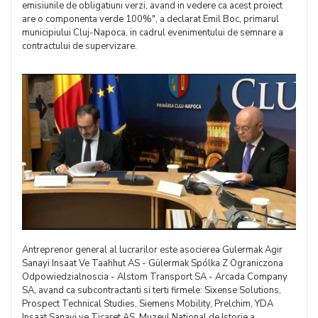
emisiunile de obligatiuni verzi, avand in vedere ca acest proiect
are o componenta verde 100%", a declarat Emil Boc, primarul
municipiului Cluj-Napoca, in cadrul evenimentului de semnare a
contractului de supervizare.
Antreprenor general al lucrarilor este asocierea Gulermak Agir
Sanayi Insaat Ve Taahhut AS - Gülermak Spólka Z Ograniczona
Odpowiedzialnoscia - Alstom Transport SA - Arcada Company
SA, avand ca subcontractanti si terti firmele: Sixense Solutions,
Prospect Technical Studies, Siemens Mobility, Prelchim, YDA
Insaat Sanayi ve Ticaret AS, Muzeul National de Istorie a