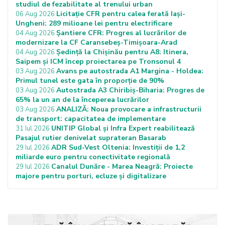
studiul de fezabilitate al trenului urban
Licitație CFR pentru calea ferată Iași-
06 Aug 2026
Ungheni: 289 milioane lei pentru electrificare
Șantiere CFR: Progres al lucrărilor de
04 Aug 2026
modernizare la CF Caransebeș-Timișoara-Arad
Ședință la Chișinău pentru A8: Itinera,
04 Aug 2026
Saipem și ICM încep proiectarea pe Tronsonul 4
Avans pe autostrada A1 Margina - Holdea:
03 Aug 2026
Primul tunel este gata în proporție de 90%
Autostrada A3 Chiribiș-Biharia: Progres de
03 Aug 2026
65% la un an de la începerea lucrărilor
ANALIZĂ: Noua provocare a infrastructurii
03 Aug 2026
de transport: capacitatea de implementare
UNITIP Global și Infra Expert reabilitează
31 Iul 2026
Pasajul rutier denivelat suprateran Basarab
ADR Sud-Vest Oltenia: Investiții de 1,2
29 Iul 2026
miliarde euro pentru conectivitate regională
Canalul Dunăre - Marea Neagră: Proiecte
29 Iul 2026
majore pentru porturi, ecluze și digitalizare