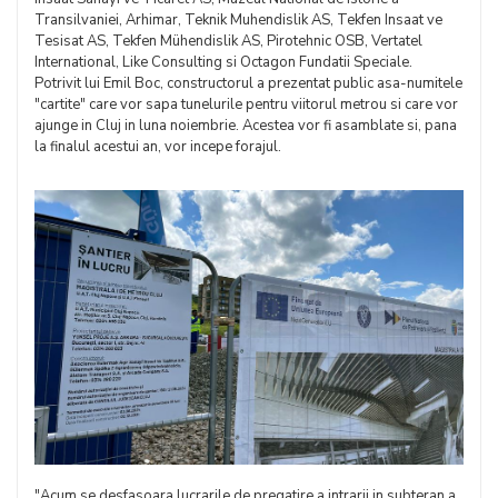
Transilvaniei, Arhimar, Teknik Muhendislik AS, Tekfen Insaat ve
Tesisat AS, Tekfen Mühendislik AS, Pirotehnic OSB, Vertatel
International, Like Consulting si Octagon Fundatii Speciale.
Potrivit lui Emil Boc, constructorul a prezentat public asa-numitele
"cartite" care vor sapa tunelurile pentru viitorul metrou si care vor
ajunge in Cluj in luna noiembrie. Acestea vor fi asamblate si, pana
la finalul acestui an, vor incepe forajul.
"Acum se desfasoara lucrarile de pregatire a intrarii in subteran a