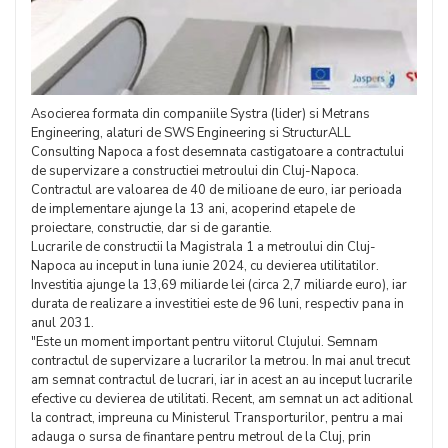
Asocierea formata din companiile Systra (lider) si Metrans
Engineering, alaturi de SWS Engineering si StructurALL
Consulting Napoca a fost desemnata castigatoare a contractului
de supervizare a constructiei metroului din Cluj-Napoca.
Contractul are valoarea de 40 de milioane de euro, iar perioada
de implementare ajunge la 13 ani, acoperind etapele de
proiectare, constructie, dar si de garantie.
Lucrarile de constructii la Magistrala 1 a metroului din Cluj-
Napoca au inceput in luna iunie 2024, cu devierea utilitatilor.
Investitia ajunge la 13,69 miliarde lei (circa 2,7 miliarde euro), iar
durata de realizare a investitiei este de 96 luni, respectiv pana in
anul 2031.
"Este un moment important pentru viitorul Clujului. Semnam
contractul de supervizare a lucrarilor la metrou. In mai anul trecut
am semnat contractul de lucrari, iar in acest an au inceput lucrarile
efective cu devierea de utilitati. Recent, am semnat un act aditional
la contract, impreuna cu Ministerul Transporturilor, pentru a mai
adauga o sursa de finantare pentru metroul de la Cluj, prin