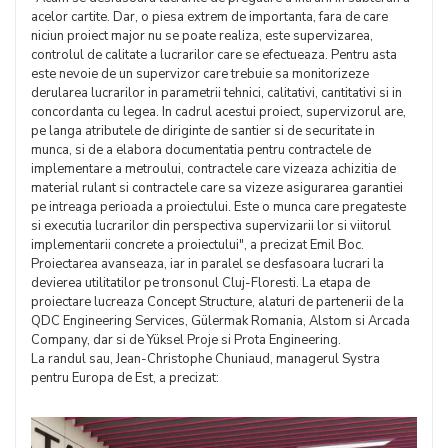
acelor cartite. Dar, o piesa extrem de importanta, fara de care
niciun proiect major nu se poate realiza, este supervizarea,
controlul de calitate a lucrarilor care se efectueaza. Pentru asta
este nevoie de un supervizor care trebuie sa monitorizeze
derularea lucrarilor in parametrii tehnici, calitativi, cantitativi si in
concordanta cu legea. In cadrul acestui proiect, supervizorul are,
pe langa atributele de diriginte de santier si de securitate in
munca, si de a elabora documentatia pentru contractele de
implementare a metroului, contractele care vizeaza achizitia de
material rulant si contractele care sa vizeze asigurarea garantiei
pe intreaga perioada a proiectului. Este o munca care pregateste
si executia lucrarilor din perspectiva supervizarii lor si viitorul
implementarii concrete a proiectului", a precizat Emil Boc.
Proiectarea avanseaza, iar in paralel se desfasoara lucrari la
devierea utilitatilor pe tronsonul Cluj-Floresti. La etapa de
proiectare lucreaza Concept Structure, alaturi de partenerii de la
QDC Engineering Services, Gülermak Romania, Alstom si Arcada
Company, dar si de Yüksel Proje si Prota Engineering.
La randul sau, Jean-Christophe Chuniaud, managerul Systra
pentru Europa de Est, a precizat: