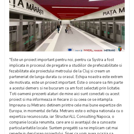
"Este un proiect important pentru noi, pentru ca Systra a fost
implicata in procesul de pregatire a studiilor de prefezabilitate si
fezabilitate ale proiectului metroului de la Cluj si cream un
parteneriat de lunga durata cu orasul. Echipa noastra este extrem
de motivata, este un proiect important. Este o onoare sa fim parte
a acestui demers si ne bucuram ca am fost selectati prin licitatie.
Toti oamenii prezenti alaturi de mine aici sunt conectati cu acest
proiect si ma informeaza in fiecare zi cu ceea ce se intampla.
Impreuna cu Metrans detinem printre cele mai bune expertize din
Europa, in momentul de fata. Metrans este o echipa nationala cu o
expertiza recunoscuta, iar StructurALL Consulting Napoca, o
companie locala renumita, care are si avantajul de a cunoaste
particularitatile locale. Suntem pregatiti sa ne implicam cat mai
repede in derularea proiectului. Sper ca vom avea ocazia sa