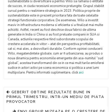
sustenabilitate si diversificare a permis Wilo sa ramana o entitate
de succes, in ciuda recesiunii economice prelungite. Grupul stabilit
cursul pentru o realiniere strategica in 2023. Politica proprie de
sustenabilitate este in prezent prioritara fata de toate celelalte
strategii functionale corporative. De asemenea, Wilo a investit
masiv in infrastructura moderna si eficienta si a finalizat mai multe
achizitii. Astfel, recent au fost deschise doua fabrici de ultima
generatie in India si China si au fost preluate companii in SUA si
Canada, actiunile respective fiind subordonate scopului de
crestere accelerata in viitor – atat din perspectiva profitabilitatii,
cat si, mai ales, a dezvoltarii durabile. Conform opiniei conducerii
Wilo, megatendintele globale, cum ar fi urbanizarea, au produs o
noua dinamica pentru economiile emergente din asa-numitul ”sud
global”, acestea transformand din ce in ce mai mult tarile emisferei
sudice in actori activi pe scena economica si politica a unei lumi
multipolare. Pentru informatii suplimentare, click
aici
GEBERIT OBTINE REZULTATE BUNE IN
PRIMUL TRIMESTRU, INTR-UN MEDIU DE PIATA
PROVOCATOR
ENVI GROUP MIZEAZA PE O CRESTERE DE