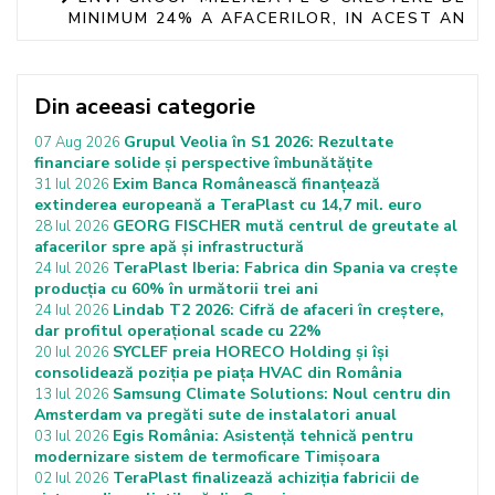
MINIMUM 24% A AFACERILOR, IN ACEST AN
Din aceeasi categorie
Grupul Veolia în S1 2026: Rezultate
07 Aug 2026
financiare solide și perspective îmbunătățite
Exim Banca Românească finanțează
31 Iul 2026
extinderea europeană a TeraPlast cu 14,7 mil. euro
GEORG FISCHER mută centrul de greutate al
28 Iul 2026
afacerilor spre apă și infrastructură
TeraPlast Iberia: Fabrica din Spania va crește
24 Iul 2026
producția cu 60% în următorii trei ani
Lindab T2 2026: Cifră de afaceri în creștere,
24 Iul 2026
dar profitul operațional scade cu 22%
SYCLEF preia HORECO Holding și își
20 Iul 2026
consolidează poziția pe piața HVAC din România
Samsung Climate Solutions: Noul centru din
13 Iul 2026
Amsterdam va pregăti sute de instalatori anual
Egis România: Asistență tehnică pentru
03 Iul 2026
modernizare sistem de termoficare Timișoara
TeraPlast finalizează achiziția fabricii de
02 Iul 2026