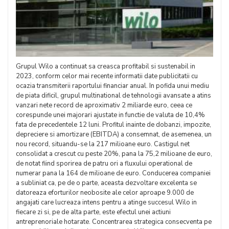
Grupul Wilo a continuat sa creasca profitabil si sustenabil in
2023, conform celor mai recente informatii date publicitatii cu
ocazia transmiterii raportului financiar anual. In pofida unui mediu
de piata dificil, grupul multinational de tehnologii avansate a atins
vanzari nete record de aproximativ 2 miliarde euro, ceea ce
corespunde unei majorari ajustate in functie de valuta de 10,4%
fata de precedentele 12 luni. Profitul inainte de dobanzi, impozite,
depreciere si amortizare (EBITDA) a consemnat, de asemenea, un
nou record, situandu-se la 217 milioane euro. Castigul net
consolidat a crescut cu peste 20%, pana la 75,2 milioane de euro,
de notat fiind sporirea de patru ori a fluxului operational de
numerar pana la 164 de milioane de euro. Conducerea companiei
a subliniat ca, pe de o parte, aceasta dezvoltare excelenta se
datoreaza eforturilor neobosite ale celor aproape 9.000 de
angajati care lucreaza intens pentru a atinge succesul Wilo in
fiecare zi si, pe de alta parte, este efectul unei actiuni
antreprenoriale hotarate. Concentrarea strategica consecventa pe