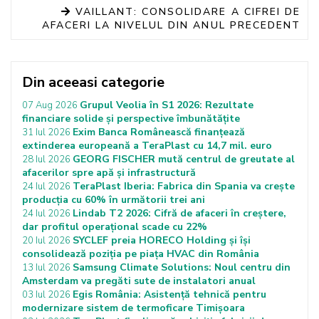
VAILLANT: CONSOLIDARE A CIFREI DE
AFACERI LA NIVELUL DIN ANUL PRECEDENT
Din aceeasi categorie
Grupul Veolia în S1 2026: Rezultate
07 Aug 2026
financiare solide și perspective îmbunătățite
Exim Banca Românească finanțează
31 Iul 2026
extinderea europeană a TeraPlast cu 14,7 mil. euro
GEORG FISCHER mută centrul de greutate al
28 Iul 2026
afacerilor spre apă și infrastructură
TeraPlast Iberia: Fabrica din Spania va crește
24 Iul 2026
producția cu 60% în următorii trei ani
Lindab T2 2026: Cifră de afaceri în creștere,
24 Iul 2026
dar profitul operațional scade cu 22%
SYCLEF preia HORECO Holding și își
20 Iul 2026
consolidează poziția pe piața HVAC din România
Samsung Climate Solutions: Noul centru din
13 Iul 2026
Amsterdam va pregăti sute de instalatori anual
Egis România: Asistență tehnică pentru
03 Iul 2026
modernizare sistem de termoficare Timișoara