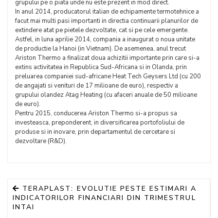
grupului pe o piata unde nu este prezent in mod direct.
In anul 2014, producatorul italian de echipamente termotehnice a
facut mai multi pasi importanti in directia continuarii planurilor de
extindere atat pe pietele dezvoltate, cat si pe cele emergente.
Astfel, in luna aprilie 2014, compania a inaugurat o noua unitate
de productie la Hanoi (in Vietnam). De asemenea, anul trecut
Ariston Thermo a finalizat doua achizitii importante prin care si-a
extins activitatea in Republica Sud-Africana si in Olanda, prin
preluarea companiei sud-africane Heat Tech Geysers Ltd (cu 200
de angajati si venituri de 17 milioane de euro), respectiv a
grupului olandez Atag Heating (cu afaceri anuale de 50 milioane
de euro).
Pentru 2015, conducerea Ariston Thermo si-a propus sa
investeasca, preponderent, in diversificarea portofoliului de
produse si in inovare, prin departamentul de cercetare si
dezvoltare (R&D).
TERAPLAST: EVOLUTIE PESTE ESTIMARI A
INDICATORILOR FINANCIARI DIN TRIMESTRUL
INTAI