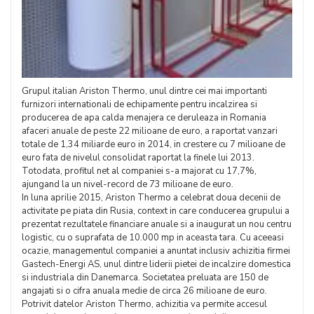
Grupul italian Ariston Thermo, unul dintre cei mai importanti
furnizori internationali de echipamente pentru incalzirea si
producerea de apa calda menajera ce deruleaza in Romania
afaceri anuale de peste 22 milioane de euro, a raportat vanzari
totale de 1,34 miliarde euro in 2014, in crestere cu 7 milioane de
euro fata de nivelul consolidat raportat la finele lui 2013.
Totodata, profitul net al companiei s-a majorat cu 17,7%,
ajungand la un nivel-record de 73 milioane de euro.
In luna aprilie 2015, Ariston Thermo a celebrat doua decenii de
activitate pe piata din Rusia, context in care conducerea grupului a
prezentat rezultatele financiare anuale si a inaugurat un nou centru
logistic, cu o suprafata de 10.000 mp in aceasta tara. Cu aceeasi
ocazie, managementul companiei a anuntat inclusiv achizitia firmei
Gastech-Energi AS, unul dintre liderii pietei de incalzire domestica
si industriala din Danemarca. Societatea preluata are 150 de
angajati si o cifra anuala medie de circa 26 milioane de euro.
Potrivit datelor Ariston Thermo, achizitia va permite accesul